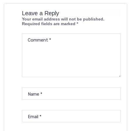
Leave a Reply
Your email address will not be published.
Required fields are marked
*
Comment
*
Name
*
Email
*