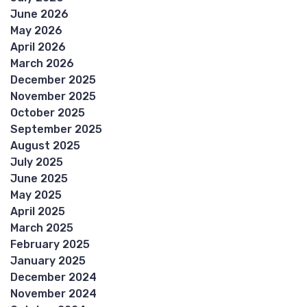
June 2026
May 2026
April 2026
March 2026
December 2025
November 2025
October 2025
September 2025
August 2025
July 2025
June 2025
May 2025
April 2025
March 2025
February 2025
January 2025
December 2024
November 2024