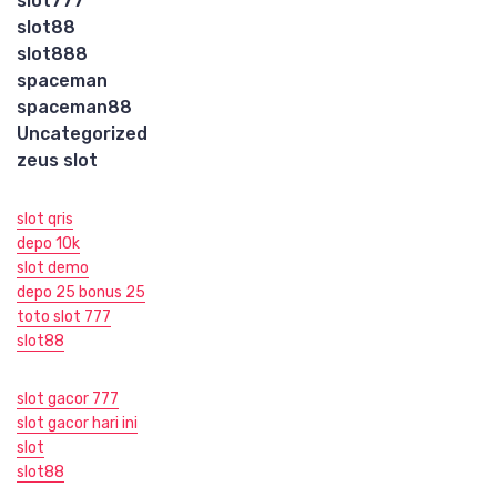
slot777
slot88
slot888
spaceman
spaceman88
Uncategorized
zeus slot
slot qris
depo 10k
slot demo
depo 25 bonus 25
toto slot 777
slot88
slot gacor 777
slot gacor hari ini
slot
slot88