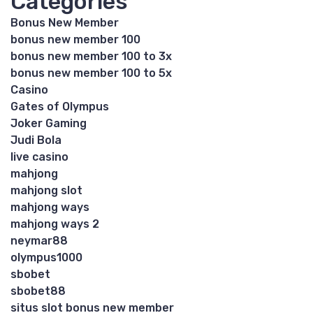
Categories
Bonus New Member
bonus new member 100
bonus new member 100 to 3x
bonus new member 100 to 5x
Casino
Gates of Olympus
Joker Gaming
Judi Bola
live casino
mahjong
mahjong slot
mahjong ways
mahjong ways 2
neymar88
olympus1000
sbobet
sbobet88
situs slot bonus new member