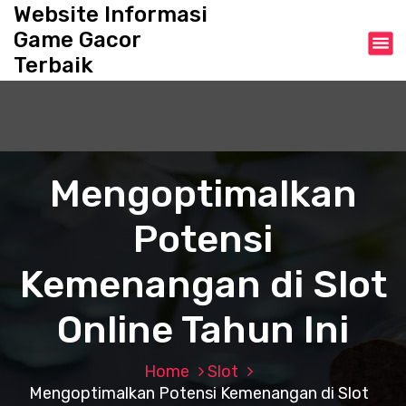
S
Website Informasi
k
Game Gacor
i
Terbaik
p
t
o
c
o
n
Mengoptimalkan
t
e
Potensi
n
t
Kemenangan di Slot
Online Tahun Ini
Home
Slot
Mengoptimalkan Potensi Kemenangan di Slot