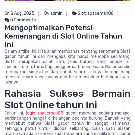
On 8 Aug, 2025
By admin
Slot
,
spaceman88
0 Comments
Mengoptimalkan Potensi
Kemenangan di Slot Online Tahun
Ini
Dalam artikel ini, kita akan membahas tentang fenomena Slott
gacor tahun ini dan mengapa kita harus mencoba selkarang.
Slott merupakan salah satu jenis burung yang populer di
Indonesia, terutama bagi penggemar burung kicau. Gacor sendiri
merupakan singkatan dari gacok suara, artinya burung yang
memiliki suara yang bagus dan bisa menirukan berbagai suara
lainnya.
Rahasia Sukses Bermain
Slot Online tahun Ini
Tahun ini,
login spaceman88
gacor memang sedang menjadi
perbincangan hangat di kalangan pecinta burung. Banyak yang
menyebut bahwa Slott gacor tahun ini sangat istimewa,
sehingga patut untuk dicoba selkarang. Salah satu alasan
utamanya adalah karena kualitas suara yang dimiliki Slott gacor