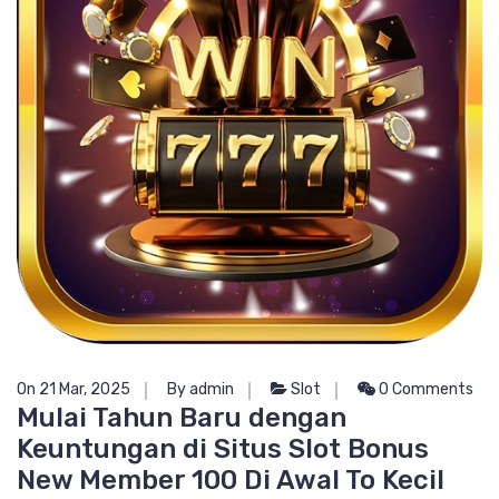
On 21 Mar, 2025
By admin
Slot
0 Comments
Mulai Tahun Baru dengan
Keuntungan di Situs Slot Bonus
New Member 100 Di Awal To Kecil