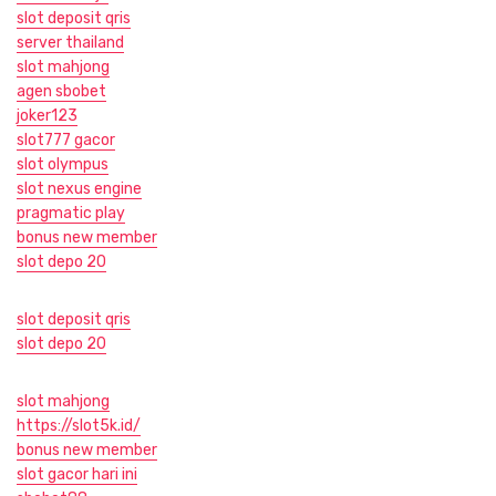
slot deposit qris
server thailand
slot mahjong
agen sbobet
joker123
slot777 gacor
slot olympus
slot nexus engine
pragmatic play
bonus new member
slot depo 20
slot deposit qris
slot depo 20
slot mahjong
https://slot5k.id/
bonus new member
slot gacor hari ini