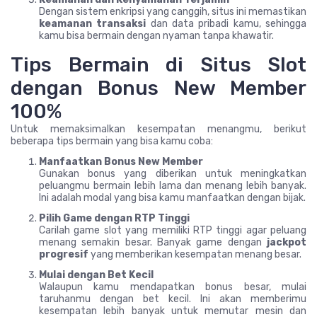
Dengan sistem enkripsi yang canggih, situs ini memastikan
keamanan transaksi
dan data pribadi kamu, sehingga
kamu bisa bermain dengan nyaman tanpa khawatir.
Tips Bermain di Situs Slot
dengan Bonus New Member
100%
Untuk memaksimalkan kesempatan menangmu, berikut
beberapa tips bermain yang bisa kamu coba:
Manfaatkan Bonus New Member
Gunakan bonus yang diberikan untuk meningkatkan
peluangmu bermain lebih lama dan menang lebih banyak.
Ini adalah modal yang bisa kamu manfaatkan dengan bijak.
Pilih Game dengan RTP Tinggi
Carilah game slot yang memiliki RTP tinggi agar peluang
menang semakin besar. Banyak game dengan
jackpot
progresif
yang memberikan kesempatan menang besar.
Mulai dengan Bet Kecil
Walaupun kamu mendapatkan bonus besar, mulai
taruhanmu dengan bet kecil. Ini akan memberimu
kesempatan lebih banyak untuk memutar mesin dan