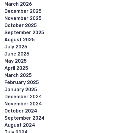
March 2026
December 2025
November 2025
October 2025
September 2025
August 2025
July 2025
June 2025
May 2025
April 2025
March 2025
February 2025
January 2025
December 2024
November 2024
October 2024
September 2024
August 2024
July 2024