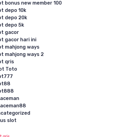
ot bonus new member 100
ot depo 10k
ot depo 20k
ot depo 5k
ot gacor
ot gacor hari ini
ot mahjong ways
ot mahjong ways 2
ot qris
ot Toto
ot777
ot88
ot888
paceman
paceman88
categorized
us slot
t qris