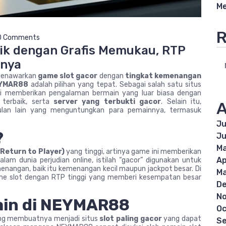
Me
R
 Comments
ik dengan Grafis Memukau, RTP
nnya
enawarkan
game slot gacor
dengan
tingkat kemenangan
YMAR88
adalah pilihan yang tepat. Sebagai salah satu situs
i memberikan pengalaman bermain yang luar biasa dengan
 terbaik, serta
server yang terbukti gacor
. Selain itu,
A
lan lain yang menguntungkan para pemainnya, termasuk
Ju
?
Ju
Ma
Return to Player)
yang tinggi, artinya game ini memberikan
Ap
am dunia perjudian online, istilah “gacor” digunakan untuk
angan, baik itu kemenangan kecil maupun jackpot besar. Di
Ma
e slot dengan RTP tinggi yang memberi kesempatan besar
D
N
in di NEYMAR88
Oc
ng membuatnya menjadi situs
slot paling gacor
yang dapat
S