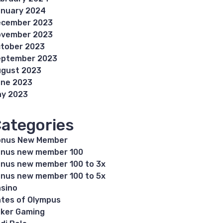
nuary 2024
ecember 2023
ovember 2023
tober 2023
eptember 2023
gust 2023
ne 2023
y 2023
ategories
onus New Member
nus new member 100
nus new member 100 to 3x
nus new member 100 to 5x
sino
tes of Olympus
ker Gaming