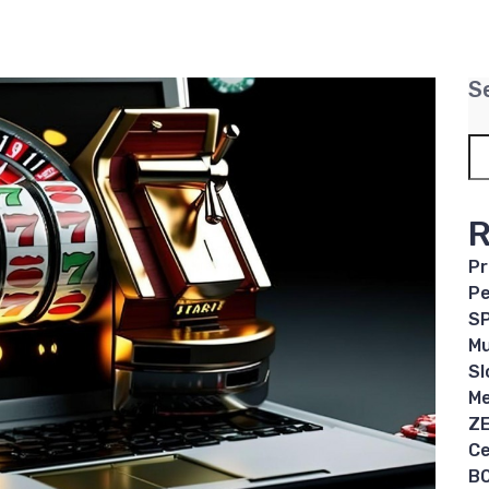
S
R
Pr
Pe
SP
Mu
Sl
Me
ZE
Ce
BO