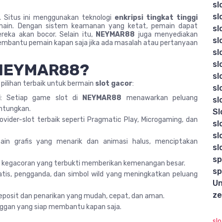
sl
sl
. Situs ini menggunakan teknologi
enkripsi tingkat tinggi
pemain. Dengan sistem keamanan yang ketat, pemain dapat
sl
eka akan bocor. Selain itu,
NEYMAR88
juga menyediakan
sl
membantu pemain kapan saja jika ada masalah atau pertanyaan
sl
sl
 NEYMAR88?
sl
pilihan terbaik untuk bermain
slot gacor
:
sl
i
: Setiap game slot di
NEYMAR88
menawarkan peluang
sl
ntungkan.
Sl
ovider-slot terbaik seperti Pragmatic Play, Microgaming, dan
sl
sl
ain grafis yang menarik dan animasi halus, menciptakan
sl
s
kat kegacoran yang terbukti memberikan kemenangan besar.
s
ratis, pengganda, dan simbol wild yang meningkatkan peluang
Un
ze
eposit dan penarikan yang mudah, cepat, dan aman.
nggan yang siap membantu kapan saja.
slo