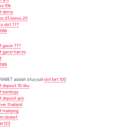
po 10k
ot demo
po 25 bonus 25
to slot 777
ot88
ot gacor 777
t gacor hari ini
t
ot88
RIABET adalah situs judi
slot bet 100
t deposit 10 ribu
ot kamboja
t deposit qris
rver thailand
ot mahjong
en sbobet
ker123