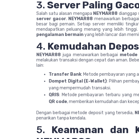
3.
Server Paling Gac
Salah satu alasan mengapa
NEYMAR88
dianggap 
server gacor
.
NEYMAR88
menawarkan berbagai 
besar bagi pemain. Setiap server memiliki tingk
mendapatkan peluang menang yang lebih tinggi
pengalaman bermain
yang lebih lancar dan memi
4.
Kemudahan Deposi
NEYMAR88
juga menawarkan berbagai
metode 
melakukan transaksi dengan cepat dan aman. Beb
lain:
Transfer Bank
: Metode pembayaran yang a
Dompet Digital (E-Wallet)
: Pilihan pemb
yang mempermudah transaksi.
QRIS
: Metode pembayaran terbaru yang m
QR code
, memberikan kemudahan dan kecep
Dengan berbagai metode deposit yang tersedia,
N
penarikan tanpa kendala.
5.
Keamanan dan K