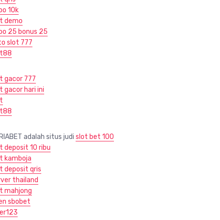
po 10k
ot demo
po 25 bonus 25
to slot 777
ot88
ot gacor 777
t gacor hari ini
t
ot88
RIABET adalah situs judi
slot bet 100
t deposit 10 ribu
ot kamboja
t deposit qris
rver thailand
ot mahjong
en sbobet
ker123