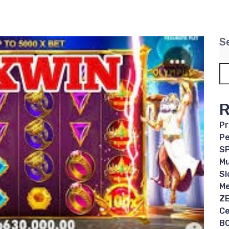
S
R
Pr
Pe
SP
Mu
Sl
Me
ZE
Ce
BO