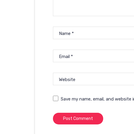
Name
*
Email
*
Website
Save my name, email, and website i