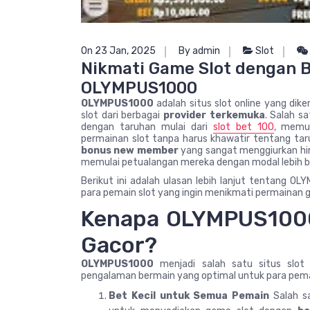
On 23 Jan, 2025
By admin
Slot
Nikmati Game Slot dengan B
OLYMPUS1000
OLYMPUS1000
adalah situs slot online yang di
slot dari berbagai
provider terkemuka
. Salah s
dengan taruhan mulai dari
slot bet 100
, memu
permainan slot tanpa harus khawatir tentang taruh
bonus new member
yang sangat menggiurkan h
memulai petualangan mereka dengan modal lebih b
Berikut ini adalah ulasan lebih lanjut tentang O
para pemain slot yang ingin menikmati permainan
Kenapa OLYMPUS1000 
Gacor?
OLYMPUS1000
menjadi salah satu situs slo
pengalaman bermain yang optimal untuk para pemain
Bet Kecil untuk Semua Pemain
Salah s