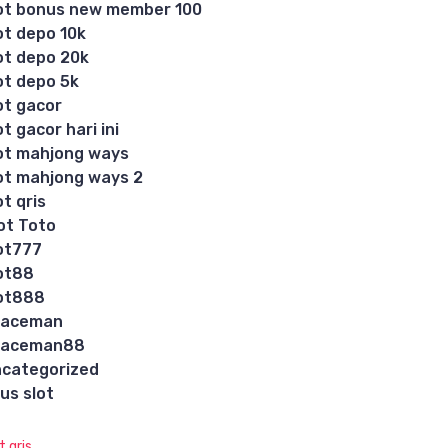
ot bonus new member 100
ot depo 10k
ot depo 20k
ot depo 5k
ot gacor
ot gacor hari ini
ot mahjong ways
ot mahjong ways 2
ot qris
ot Toto
ot777
ot88
ot888
paceman
paceman88
categorized
us slot
t qris