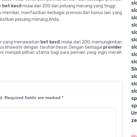
sl
an
bet kecil
mulai dari 200 dan peluang menang yang tinggi.
sl
w member, manfaatkan berbagai promosi dan bonus lain yang
sl
katkan peluang menang Anda.
sl
sl
sl
acor yang menawarkan
bet kecil
, mulai dari 200, memungkinkan
sl
us khawatir dengan taruhan besar. Dengan berbagai
provider
 ini menjadi pilihan utama bagi para pemain yang ingin meraih
sl
sl
Sl
sl
sl
sl
d.
Required fields are marked
*
s
s
Un
ze
slo