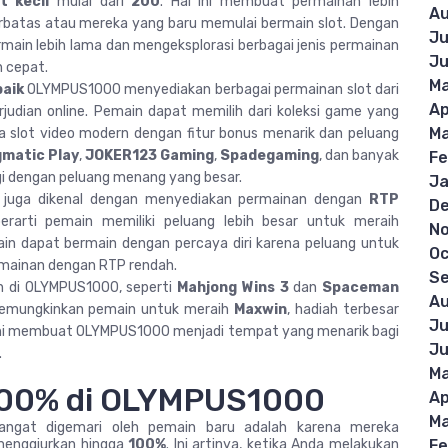
t kecil
mulai dari
200
. Hal ini membuat permainan lebih
Au
rbatas atau mereka yang baru memulai bermain slot. Dengan
Ju
main lebih lama dan mengeksplorasi berbagai jenis permainan
Ju
n cepat.
Ma
aik
OLYMPUS1000 menyediakan berbagai permainan slot dari
Ap
erjudian online. Pemain dapat memilih dari koleksi game yang
Ma
ga slot video modern dengan fitur bonus menarik dan peluang
matic Play
,
JOKER123 Gaming
,
Spadegaming
, dan banyak
Fe
gi dengan peluang menang yang besar.
Ja
uga dikenal dengan menyediakan permainan dengan
RTP
D
erarti pemain memiliki peluang lebih besar untuk meraih
N
in dapat bermain dengan percaya diri karena peluang untuk
Oc
rmainan dengan RTP rendah.
S
 di OLYMPUS1000, seperti
Mahjong Wins 3
dan
Spaceman
Au
 memungkinkan pemain untuk meraih
Maxwin
, hadiah terbesar
Ju
 ini membuat OLYMPUS1000 menjadi tempat yang menarik bagi
Ju
.
Ma
00% di OLYMPUS1000
Ap
Ma
ngat digemari oleh pemain baru adalah karena mereka
Fe
enggiurkan hingga
100%
. Ini artinya, ketika Anda melakukan