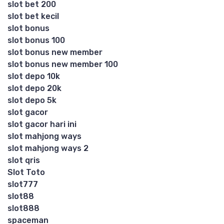
slot bet 200
slot bet kecil
slot bonus
slot bonus 100
slot bonus new member
slot bonus new member 100
slot depo 10k
slot depo 20k
slot depo 5k
slot gacor
slot gacor hari ini
slot mahjong ways
slot mahjong ways 2
slot qris
Slot Toto
slot777
slot88
slot888
spaceman