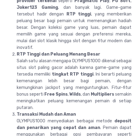
provider terkenal
seperti
Pragmatic Play
,
PG Soft
,
Joker123 Gaming
, dan banyak lagi. Game-game
tersebut hadir dengan
RTP tinggi
, yang memberikan
peluang besar bagi pemain untuk memenangkan hadiah
besar. Dengan koleksi game yang luas, pemain dapat
memilih game yang sesuai dengan preferensi mereka,
mulai dari slot klasik hingga slot dengan fitur modern dan
inovatif.
RTP Tinggi dan Peluang Menang Besar
Salah satu alasan mengapa OLYMPUS1000 dikenal sebagai
situs slot paling gacor adalah karena game-game yang
tersedia memiliki
tingkat RTP tinggi
. Ini berarti peluang
kemenangan lebih besar bagi pemain, dengan
kemungkinan jackpot yang menguntungkan. Fitur-fitur
bonus seperti
Free Spins
,
Wilds
, dan
Multipliers
semakin
meningkatkan peluang kemenangan pemain di setiap
putaran.
Transaksi Mudah dan Aman
OLYMPUS1000 menyediakan berbagai metode
deposit
dan penarikan yang cepat dan aman
. Pemain dapat
menggunakan berbagai opsi pembayaran seperti