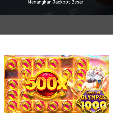
Menangkan Jackpot Besar