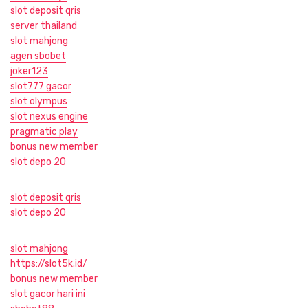
slot deposit qris
server thailand
slot mahjong
agen sbobet
joker123
slot777 gacor
slot olympus
slot nexus engine
pragmatic play
bonus new member
slot depo 20
slot deposit qris
slot depo 20
slot mahjong
https://slot5k.id/
bonus new member
slot gacor hari ini