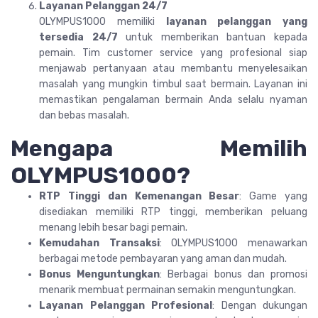
Layanan Pelanggan 24/7
OLYMPUS1000 memiliki
layanan pelanggan yang
tersedia 24/7
untuk memberikan bantuan kepada
pemain. Tim customer service yang profesional siap
menjawab pertanyaan atau membantu menyelesaikan
masalah yang mungkin timbul saat bermain. Layanan ini
memastikan pengalaman bermain Anda selalu nyaman
dan bebas masalah.
Mengapa Memilih
OLYMPUS1000?
RTP Tinggi dan Kemenangan Besar
: Game yang
disediakan memiliki RTP tinggi, memberikan peluang
menang lebih besar bagi pemain.
Kemudahan Transaksi
: OLYMPUS1000 menawarkan
berbagai metode pembayaran yang aman dan mudah.
Bonus Menguntungkan
: Berbagai bonus dan promosi
menarik membuat permainan semakin menguntungkan.
Layanan Pelanggan Profesional
: Dengan dukungan