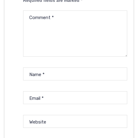
Required fields are marked
*
Comment
*
Name
*
Email
*
Website