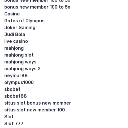
bonus new member 100 to 3x
bonus new member 100 to 5x
Casino
Gates of Olympus
Joker Gaming
Judi Bola
live casino
mahjong
mahjong slot
mahjong ways
mahjong ways 2
neymar88
olympus1000
sbobet
sbobet88
situs slot bonus new member
situs slot new member 100
Slot
Slot 777