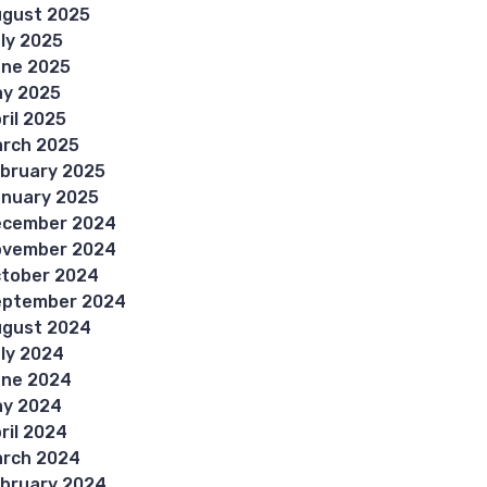
gust 2025
ly 2025
ne 2025
y 2025
ril 2025
rch 2025
bruary 2025
nuary 2025
ecember 2024
ovember 2024
tober 2024
eptember 2024
gust 2024
ly 2024
ne 2024
y 2024
ril 2024
rch 2024
bruary 2024