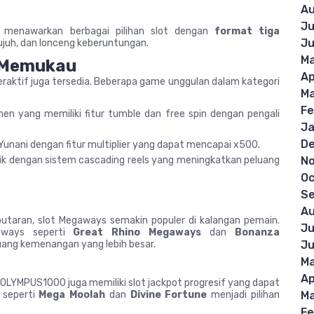
Au
Ju
0 menawarkan berbagai pilihan slot dengan
format tiga
Ju
ujuh, dan lonceng keberuntungan.
Ma
s Memukau
Ap
eraktif juga tersedia. Beberapa game unggulan dalam kategori
Ma
Fe
n yang memiliki fitur tumble dan free spin dengan pengali
Ja
D
Yunani dengan fitur multiplier yang dapat mencapai x500.
ik dengan sistem cascading reels yang meningkatkan peluang
N
Oc
S
Au
utaran, slot Megaways semakin populer di kalangan pemain.
Ju
ways seperti
Great Rhino Megaways
dan
Bonanza
uang kemenangan yang lebih besar.
Ju
Ma
Ap
 OLYMPUS1000 juga memiliki slot jackpot progresif yang dapat
 seperti
Mega Moolah
dan
Divine Fortune
menjadi pilihan
Ma
Fe