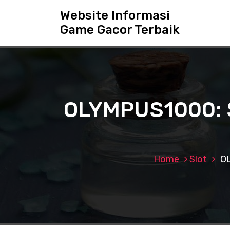
S
Website Informasi
k
Game Gacor Terbaik
i
p
t
o
c
o
n
OLYMPUS1000: Si
t
e
n
t
Home
Slot
OL