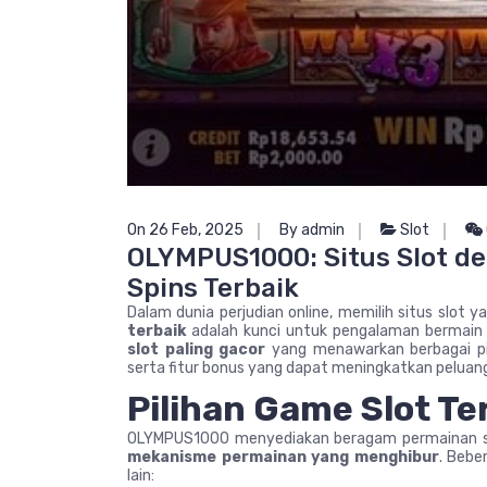
On 26 Feb, 2025
By admin
Slot
OLYMPUS1000: Situs Slot de
Spins Terbaik
Dalam dunia perjudian online, memilih situs slot
terbaik
adalah kunci untuk pengalaman bermai
slot paling gacor
yang menawarkan berbagai pi
serta fitur bonus yang dapat meningkatkan pelua
Pilihan Game Slot T
OLYMPUS1000 menyediakan beragam permainan 
mekanisme permainan yang menghibur
. Bebe
lain: