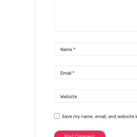
Name
*
Email
*
Website
Save my name, email, and website i