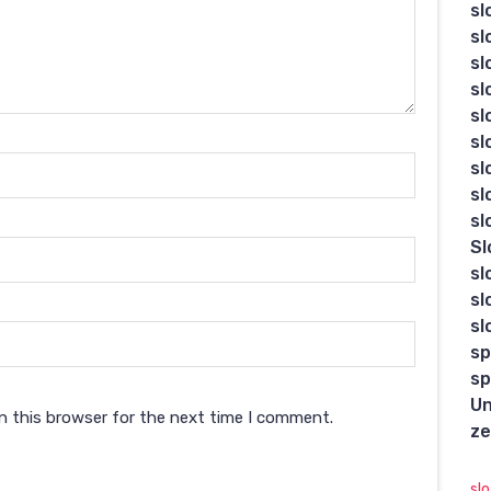
sl
sl
sl
sl
sl
sl
sl
sl
sl
Sl
sl
sl
sl
s
s
Un
n this browser for the next time I comment.
ze
slo