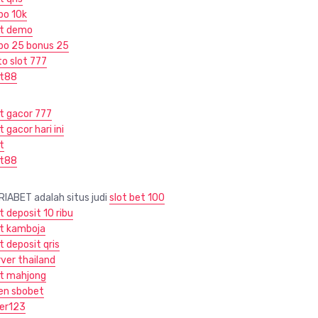
po 10k
ot demo
po 25 bonus 25
to slot 777
ot88
ot gacor 777
t gacor hari ini
t
ot88
RIABET adalah situs judi
slot bet 100
t deposit 10 ribu
ot kamboja
t deposit qris
rver thailand
ot mahjong
en sbobet
ker123