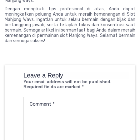
Mahjong Ways.
Dengan mengikuti tips profesional di atas, Anda dapat
meningkatkan peluang Anda untuk meraih kemenangan di Slot
Mahjong Ways. Ingatlah untuk selalu bermain dengan bijak dan
bertanggung jawab, serta tetaplah fokus dan konsentrasi saat
bermain. Semoga artikel ini bermanfaat bagi Anda dalam meraih
kemenangan di permainan slot Mahjong Ways. Selamat bermain
dan semoga sukses!
Leave a Reply
Your email address will not be published.
Required fields are marked
*
Comment
*