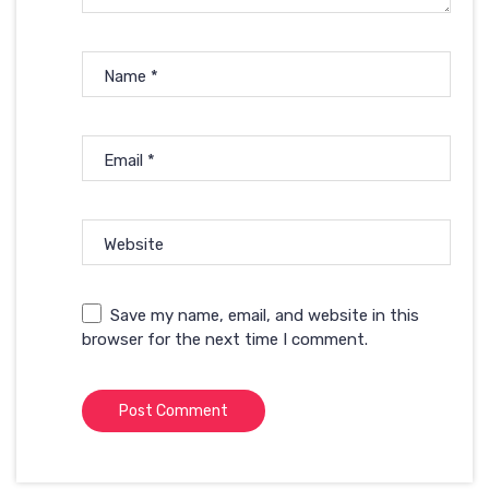
Name
*
Email
*
Website
Save my name, email, and website in this
browser for the next time I comment.