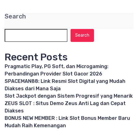
Search
Search
Recent Posts
Pragmatic Play, PG Soft, dan Microgaming:
Perbandingan Provider Slot Gacor 2026
SPACEMAN88: Link Resmi Slot Digital yang Mudah
Diakses dari Mana Saja
Slot Jackpot dengan Sistem Progresif yang Menarik
ZEUS SLOT : Situs Demo Zeus Anti Lag dan Cepat
Diakses
BONUS NEW MEMBER : Link Slot Bonus Member Baru
Mudah Raih Kemenangan