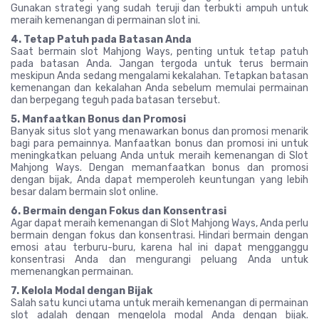
Gunakan strategi yang sudah teruji dan terbukti ampuh untuk
meraih kemenangan di permainan slot ini.
4. Tetap Patuh pada Batasan Anda
Saat bermain slot Mahjong Ways, penting untuk tetap patuh
pada batasan Anda. Jangan tergoda untuk terus bermain
meskipun Anda sedang mengalami kekalahan. Tetapkan batasan
kemenangan dan kekalahan Anda sebelum memulai permainan
dan berpegang teguh pada batasan tersebut.
5. Manfaatkan Bonus dan Promosi
Banyak situs slot yang menawarkan bonus dan promosi menarik
bagi para pemainnya. Manfaatkan bonus dan promosi ini untuk
meningkatkan peluang Anda untuk meraih kemenangan di Slot
Mahjong Ways. Dengan memanfaatkan bonus dan promosi
dengan bijak, Anda dapat memperoleh keuntungan yang lebih
besar dalam bermain slot online.
6. Bermain dengan Fokus dan Konsentrasi
Agar dapat meraih kemenangan di Slot Mahjong Ways, Anda perlu
bermain dengan fokus dan konsentrasi. Hindari bermain dengan
emosi atau terburu-buru, karena hal ini dapat mengganggu
konsentrasi Anda dan mengurangi peluang Anda untuk
memenangkan permainan.
7. Kelola Modal dengan Bijak
Salah satu kunci utama untuk meraih kemenangan di permainan
slot adalah dengan mengelola modal Anda dengan bijak.