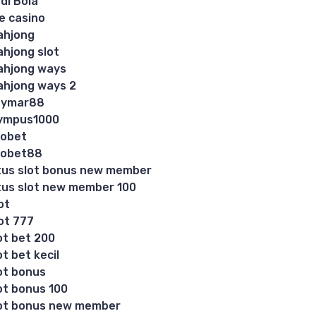
di Bola
ve casino
ahjong
hjong slot
hjong ways
hjong ways 2
eymar88
ympus1000
obet
bobet88
tus slot bonus new member
tus slot new member 100
ot
ot 777
ot bet 200
ot bet kecil
ot bonus
ot bonus 100
ot bonus new member