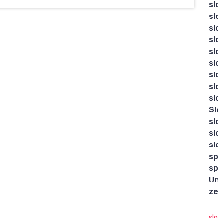
sl
sl
sl
sl
sl
sl
sl
sl
sl
Sl
sl
sl
sl
s
s
Un
ze
slo