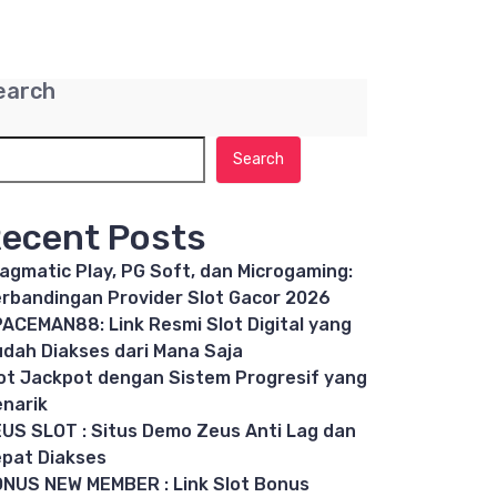
earch
Search
ecent Posts
agmatic Play, PG Soft, dan Microgaming:
rbandingan Provider Slot Gacor 2026
ACEMAN88: Link Resmi Slot Digital yang
dah Diakses dari Mana Saja
ot Jackpot dengan Sistem Progresif yang
narik
US SLOT : Situs Demo Zeus Anti Lag dan
pat Diakses
NUS NEW MEMBER : Link Slot Bonus