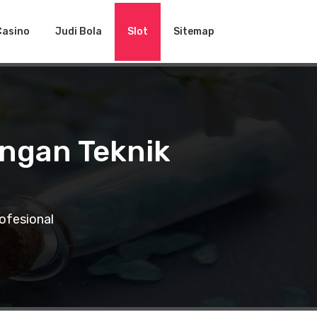
Casino
Judi Bola
Slot
Sitemap
ngan Teknik
ofesional