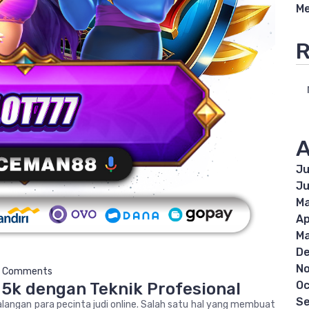
Me
R
A
Ju
Ju
Ma
Ap
Ma
D
N
 Comments
Oc
5k dengan Teknik Profesional
S
kalangan para pecinta judi online. Salah satu hal yang membuat