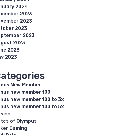
nuary 2024
ecember 2023
ovember 2023
tober 2023
eptember 2023
gust 2023
ne 2023
y 2023
ategories
onus New Member
nus new member 100
nus new member 100 to 3x
nus new member 100 to 5x
sino
tes of Olympus
ker Gaming