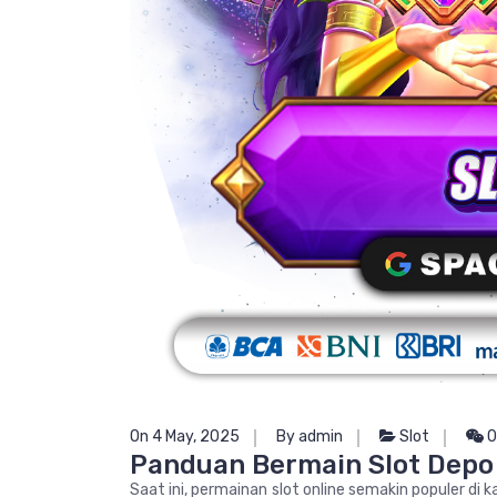
On 4 May, 2025
By admin
Slot
0
Panduan Bermain Slot Depo 
Saat ini, permainan slot online semakin populer di 