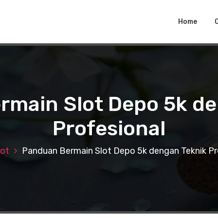
Home
rmain Slot Depo 5k de
Profesional
lot
Panduan Bermain Slot Depo 5k dengan Teknik Pr