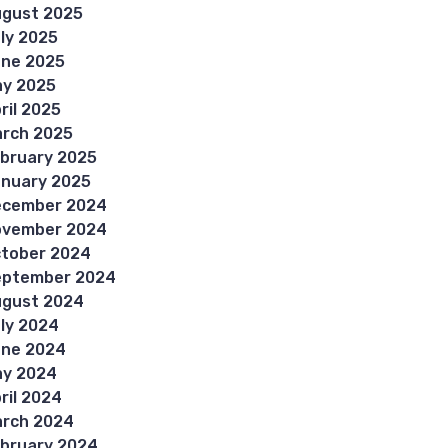
gust 2025
ly 2025
ne 2025
y 2025
ril 2025
rch 2025
bruary 2025
nuary 2025
ecember 2024
ovember 2024
tober 2024
eptember 2024
gust 2024
ly 2024
ne 2024
y 2024
ril 2024
rch 2024
bruary 2024