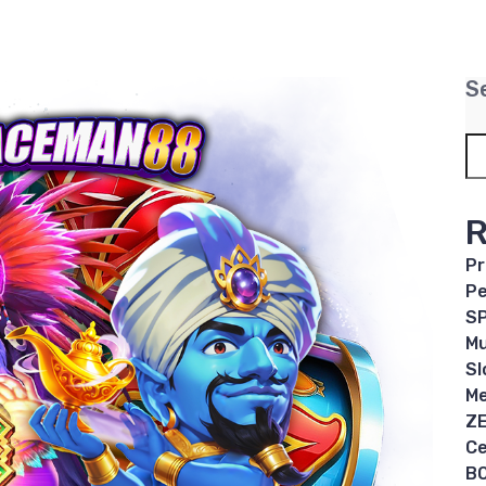
S
R
Pr
Pe
SP
Mu
Sl
Me
ZE
Ce
BO