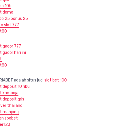
po 10k
ot demo
po 25 bonus 25
to slot 777
ot88
ot gacor 777
t gacor hari ini
t
ot88
RIABET adalah situs judi
slot bet 100
t deposit 10 ribu
ot kamboja
t deposit qris
rver thailand
ot mahjong
en sbobet
ker123