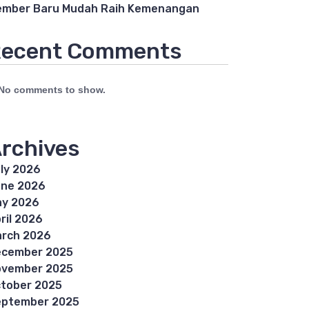
mber Baru Mudah Raih Kemenangan
ecent Comments
No comments to show.
rchives
ly 2026
ne 2026
y 2026
ril 2026
rch 2026
ecember 2025
ovember 2025
tober 2025
eptember 2025