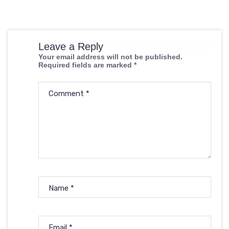
Leave a Reply
Your email address will not be published.
Required fields are marked
*
Comment
*
Name
*
Email
*