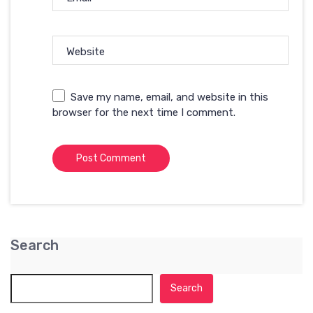
Website
Save my name, email, and website in this
browser for the next time I comment.
Search
Search