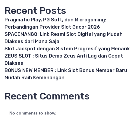
Recent Posts
Pragmatic Play, PG Soft, dan Microgaming:
Perbandingan Provider Slot Gacor 2026
SPACEMAN88: Link Resmi Slot Digital yang Mudah
Diakses dari Mana Saja
Slot Jackpot dengan Sistem Progresif yang Menarik
ZEUS SLOT : Situs Demo Zeus Anti Lag dan Cepat
Diakses
BONUS NEW MEMBER : Link Slot Bonus Member Baru
Mudah Raih Kemenangan
Recent Comments
No comments to show.