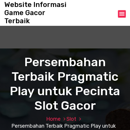
S
Website Informasi
k
Game Gacor
i
Terbaik
p
t
o
c
o
n
Persembahan
t
e
Terbaik Pragmatic
n
t
Play untuk Pecinta
Slot Gacor
Home
Slot
Persembahan Terbaik Pragmatic Play untuk