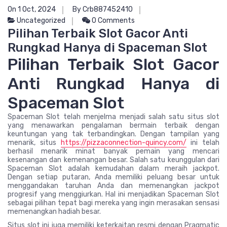
On 1 Oct, 2024
By Crb887452410
Uncategorized
0 Comments
Pilihan Terbaik Slot Gacor Anti
Rungkad Hanya di Spaceman Slot
Pilihan Terbaik Slot Gacor
Anti Rungkad Hanya di
Spaceman Slot
Spaceman Slot telah menjelma menjadi salah satu situs slot
yang menawarkan pengalaman bermain terbaik dengan
keuntungan yang tak terbandingkan. Dengan tampilan yang
menarik, situs
https://pizzaconnection-quincy.com/
ini telah
berhasil menarik minat banyak pemain yang mencari
kesenangan dan kemenangan besar. Salah satu keunggulan dari
Spaceman Slot adalah kemudahan dalam meraih jackpot.
Dengan setiap putaran, Anda memiliki peluang besar untuk
menggandakan taruhan Anda dan memenangkan jackpot
progresif yang menggiurkan. Hal ini menjadikan Spaceman Slot
sebagai pilihan tepat bagi mereka yang ingin merasakan sensasi
memenangkan hadiah besar.
Situs slot ini juga memiliki keterkaitan resmi dengan Pragmatic