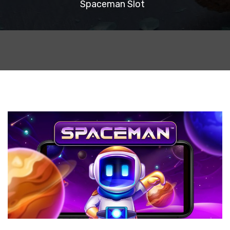
Spaceman Slot