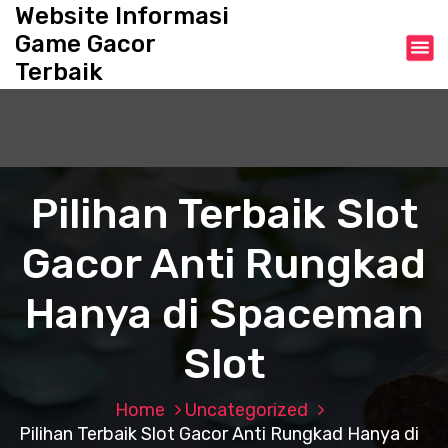
S
Website Informasi
k
Game Gacor
i
Terbaik
p
t
o
c
o
n
Pilihan Terbaik Slot
t
e
Gacor Anti Rungkad
n
t
Hanya di Spaceman
Slot
Home
Uncategorized
Pilihan Terbaik Slot Gacor Anti Rungkad Hanya di