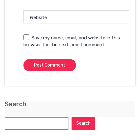
Website
Save my name, email, and website in this
browser for the next time I comment.
Search
Search