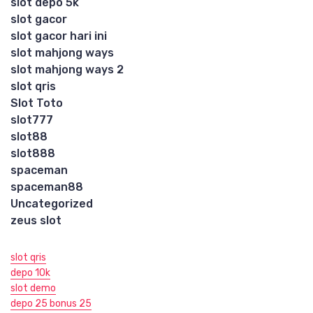
slot depo 5k
slot gacor
slot gacor hari ini
slot mahjong ways
slot mahjong ways 2
slot qris
Slot Toto
slot777
slot88
slot888
spaceman
spaceman88
Uncategorized
zeus slot
slot qris
depo 10k
slot demo
depo 25 bonus 25