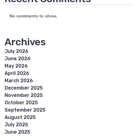
No comments to show.
Archives
July 2026
June 2026
May 2026
April 2026
March 2026
December 2025
November 2025
October 2025
September 2025
August 2025
July 2025
June 2025