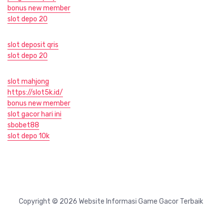
bonus new member
slot depo 20
slot deposit qris
slot depo 20
slot mahjong
https://slot5k.id/
bonus new member
slot gacor hari ini
sbobet88
slot depo 10k
Copyright © 2026 Website Informasi Game Gacor Terbaik