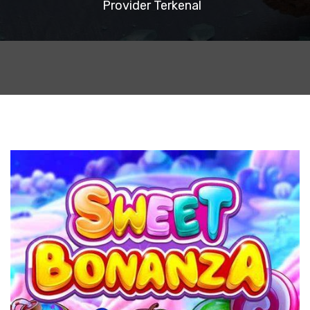
Provider Terkenal