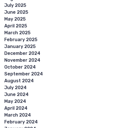
July 2025
June 2025
May 2025
April 2025
March 2025
February 2025
January 2025
December 2024
November 2024
October 2024
September 2024
August 2024
July 2024
June 2024
May 2024
April 2024
March 2024
February 2024