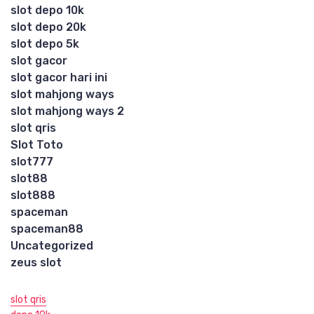
slot depo 10k
slot depo 20k
slot depo 5k
slot gacor
slot gacor hari ini
slot mahjong ways
slot mahjong ways 2
slot qris
Slot Toto
slot777
slot88
slot888
spaceman
spaceman88
Uncategorized
zeus slot
slot qris