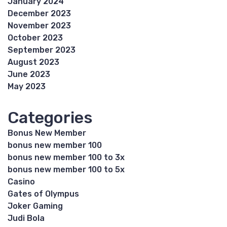
January 2024
December 2023
November 2023
October 2023
September 2023
August 2023
June 2023
May 2023
Categories
Bonus New Member
bonus new member 100
bonus new member 100 to 3x
bonus new member 100 to 5x
Casino
Gates of Olympus
Joker Gaming
Judi Bola