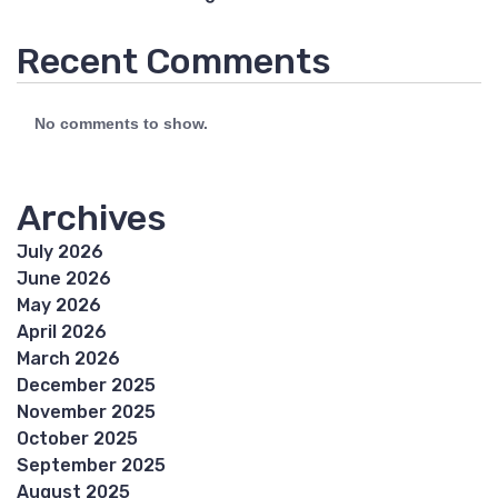
Recent Comments
No comments to show.
Archives
July 2026
June 2026
May 2026
April 2026
March 2026
December 2025
November 2025
October 2025
September 2025
August 2025