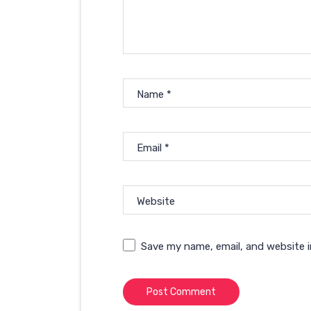
Name
*
Email
*
Website
Save my name, email, and website i