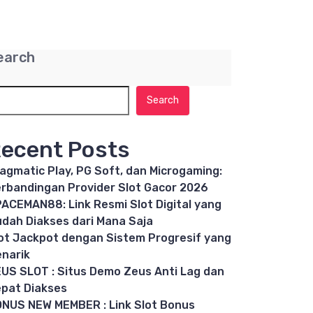
earch
Search
ecent Posts
agmatic Play, PG Soft, dan Microgaming:
rbandingan Provider Slot Gacor 2026
ACEMAN88: Link Resmi Slot Digital yang
dah Diakses dari Mana Saja
ot Jackpot dengan Sistem Progresif yang
narik
US SLOT : Situs Demo Zeus Anti Lag dan
pat Diakses
NUS NEW MEMBER : Link Slot Bonus