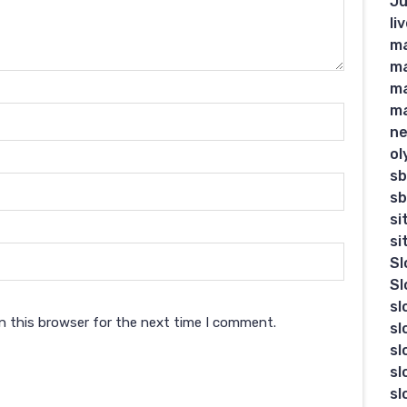
Ju
li
m
ma
ma
ma
n
ol
sb
s
si
si
Sl
Sl
sl
n this browser for the next time I comment.
sl
sl
sl
sl