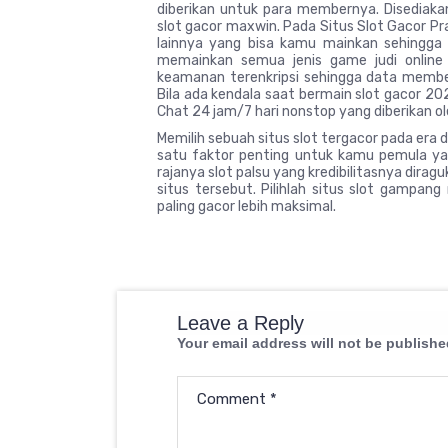
diberikan untuk para membernya. Disediaka
slot gacor maxwin. Pada Situs Slot Gacor Pr
lainnya yang bisa kamu mainkan sehingga
memainkan semua jenis game judi online
keamanan terenkripsi sehingga data membe
Bila ada kendala saat bermain slot gacor 20
Chat 24 jam/7 hari nonstop yang diberikan ole
Memilih sebuah situs slot tergacor pada era 
satu faktor penting untuk kamu pemula yang
rajanya slot palsu yang kredibilitasnya dir
situs tersebut. Pilihlah situs slot gampa
paling gacor lebih maksimal.
Leave a Reply
Your email address will not be publishe
Comment
*