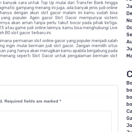
n banyak cara untuk Top Up mulai dari Transfer Bank hingga
Ja
agmatic gampang menang ini juga, ada banyak jenis judi online
 hanya dengan akun slot gacor malam ini kamu sudah bisa
D
 yang populer. Agen gacor Slot Gacor mempunyai sistem
N
rnya akan aman tanpa perlu takut bocor pada pihak ketiga.
Oc
23 atau game judi online lainnya, kamu bisa menghubungi Live
h BO slot gacor terbaru ini.
S
dimana permainan slot online gacor yang populer menjadi salah
Au
 ingin mulai bermain judi slot gacor. Jangan memilih situs
Ju
agukan yang hanya akan merugikan kamu apabila bergabung pada
Ma
ng menang seperti Slot Gacor untuk pengalaman bermain slot
C
B
bo
bo
d.
Required fields are marked
*
bo
Ca
Ga
Jo