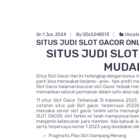
On 1 Jun, 2024
By GDs5248513
Uncate
SITUS JUDI SLOT GACOR O
SITUS JUDI SLO
MUDA
Situs Slot Gacor Hari Ini terlengkap dengan bonus t
pasti bisa merasakan berjenis- jenis- tipe profit me
Slot Gacor halaman bocoran slot Gacor terbaik m
memainkan seluruh permainan dalam satu akun saja b
11 situs Slot Gacor Terbanyak Di Indonesia 2023, L
catatan situs judi Slot gacor terpercaya 202
memakai server slot gacor terkini serta memangl
SLOT GACOR, slot terkini ini telah mempunyai lisen
menjamin kelancaran para member. Ada banyak ku
serta terpercaya nomor 1 2023 yang disediakan oleh 
Pragmatic Play Slot Gampang Menang