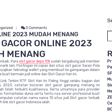
S
gorized
0 Comments
NLINE 2023 MUDAH MENANG
T GACOR ONLINE 2023
H MENANG
R
Pr
erbaik. Para
slot gacor depo 10k
sudah bergabung jadi member
narik lain. Postingan ini copas dari situs slot gacor Saran Pola
Pe
enyajikan teknologi wallet yang membuat ke gampangan dalam
SP
uat bermain judi online dan Slot Gacor hari ini.
Mu
ink Terkini RTP Slot Hari Ini Paling tinggi selaku bagian dari
Sl
2& 2023, catatan bocoran slot gacor gampang menang ini
ah telah terbukti kualitasnya. Serta umumnya para provider
Me
si formal kelas dunia serta tentu nya server profesional buat
ZE
mpulan catatan nama nama 10 situs judi Slot gacor terbaik
link slot gacor Indonesia ialah:
Ce
BO