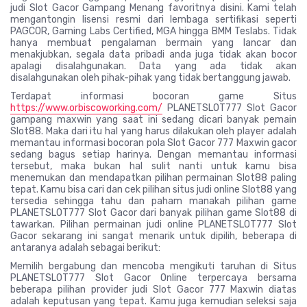
judi Slot Gacor Gampang Menang favoritnya disini. Kami telah
mengantongin lisensi resmi dari lembaga sertifikasi seperti
PAGCOR, Gaming Labs Certified, MGA hingga BMM Teslabs. Tidak
hanya membuat pengalaman bermain yang lancar dan
menakjubkan, segala data pribadi anda juga tidak akan bocor
apalagi disalahgunakan. Data yang ada tidak akan
disalahgunakan oleh pihak-pihak yang tidak bertanggung jawab.
Terdapat informasi bocoran game Situs
https://www.orbiscoworking.com/
PLANETSLOT777 Slot Gacor
gampang maxwin yang saat ini sedang dicari banyak pemain
Slot88. Maka dari itu hal yang harus dilakukan oleh player adalah
memantau informasi bocoran pola Slot Gacor 777 Maxwin gacor
sedang bagus setiap harinya. Dengan memantau informasi
tersebut, maka bukan hal sulit nanti untuk kamu bisa
menemukan dan mendapatkan pilihan permainan Slot88 paling
tepat. Kamu bisa cari dan cek pilihan situs judi online Slot88 yang
tersedia sehingga tahu dan paham manakah pilihan game
PLANETSLOT777 Slot Gacor dari banyak pilihan game Slot88 di
tawarkan. Pilihan permainan judi online PLANETSLOT777 Slot
Gacor sekarang ini sangat menarik untuk dipilih, beberapa di
antaranya adalah sebagai berikut:
Memilih bergabung dan mencoba mengikuti taruhan di Situs
PLANETSLOT777 Slot Gacor Online terpercaya bersama
beberapa pilihan provider judi Slot Gacor 777 Maxwin diatas
adalah keputusan yang tepat. Kamu juga kemudian seleksi saja