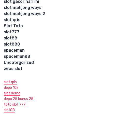
slot gacor hari ini
slot mahjong ways
slot mahjong ways 2
slot qris
Slot Toto
slot777
slot88
slot888
spaceman
spaceman88
Uncategorized
zeus slot
slot qris
depo 10k
slot demo
depo 25 bonus 25
toto slot 777
slot88