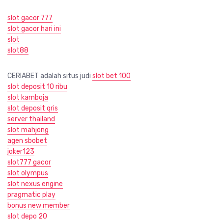
slot gacor 777
slot gacor hari ini
slot
slot88
CERIABET adalah situs judi
slot bet 100
slot deposit 10 ribu
slot kamboja
slot deposit qris
server thailand
slot mahjong
agen sbobet
joker123
slot777 gacor
slot olympus
slot nexus engine
pragmatic play
bonus new member
slot depo 20