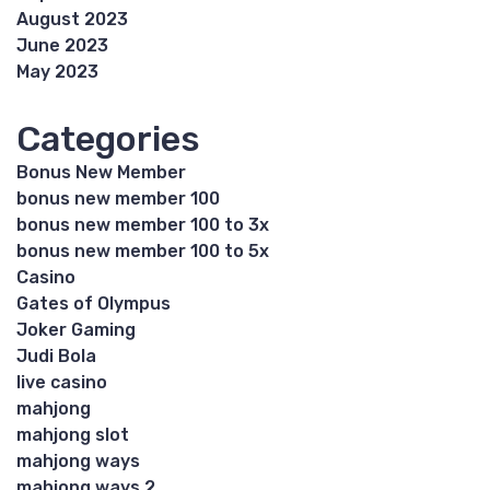
August 2023
June 2023
May 2023
Categories
Bonus New Member
bonus new member 100
bonus new member 100 to 3x
bonus new member 100 to 5x
Casino
Gates of Olympus
Joker Gaming
Judi Bola
live casino
mahjong
mahjong slot
mahjong ways
mahjong ways 2