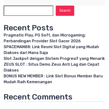
Search
Recent Posts
Pragmatic Play, PG Soft, dan Microgaming:
Perbandingan Provider Slot Gacor 2026
SPACEMAN88: Link Resmi Slot Digital yang Mudah
Diakses dari Mana Saja
Slot Jackpot dengan Sistem Progresif yang Menarik
ZEUS SLOT : Situs Demo Zeus Anti Lag dan Cepat
Diakses
BONUS NEW MEMBER : Link Slot Bonus Member Baru
Mudah Raih Kemenangan
Recent Comments