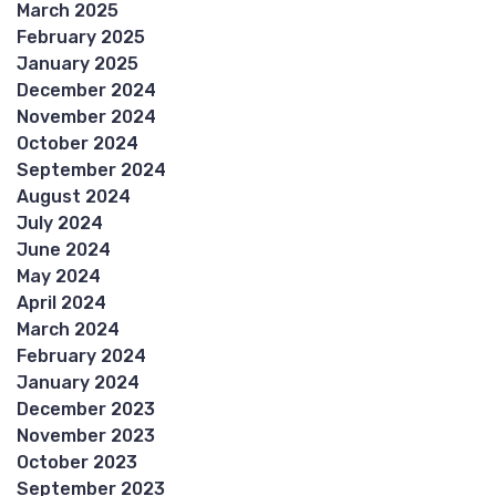
March 2025
February 2025
January 2025
December 2024
November 2024
October 2024
September 2024
August 2024
July 2024
June 2024
May 2024
April 2024
March 2024
February 2024
January 2024
December 2023
November 2023
October 2023
September 2023