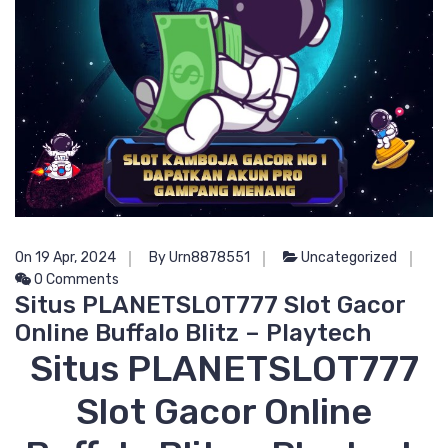
On 19 Apr, 2024
By Urn8878551
Uncategorized
0 Comments
Situs PLANETSLOT777 Slot Gacor
Online Buffalo Blitz – Playtech
Situs PLANETSLOT777
Slot Gacor Online