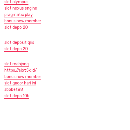
slot olympus
slot nexus engine
pragmatic play
bonus new member
slot depo 20
slot deposit qris
slot depo 20
slot mahjong
https://slot5k.id/
bonus new member
slot gacor hari ini
sbobet88
slot depo 10k