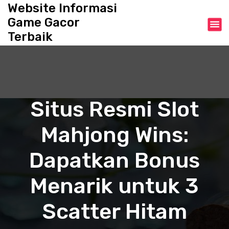
S
Website Informasi
k
Game Gacor
i
Terbaik
p
t
o
c
o
n
Situs Resmi Slot
t
e
Mahjong Wins:
n
t
Dapatkan Bonus
Menarik untuk 3
Scatter Hitam