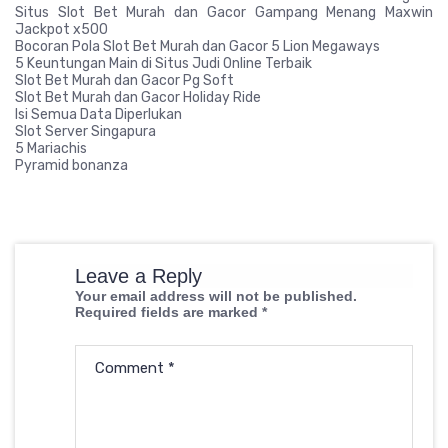
Situs Slot Bet Murah dan Gacor Gampang Menang Maxwin
Jackpot x500
Bocoran Pola Slot Bet Murah dan Gacor 5 Lion Megaways
5 Keuntungan Main di Situs Judi Online Terbaik
Slot Bet Murah dan Gacor Pg Soft
Slot Bet Murah dan Gacor Holiday Ride
Isi Semua Data Diperlukan
Slot Server Singapura
5 Mariachis
Pyramid bonanza
Leave a Reply
Your email address will not be published.
Required fields are marked
*
Comment
*