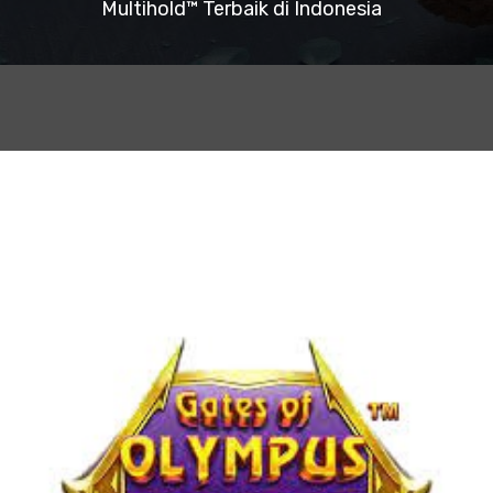
Multihold™ Terbaik di Indonesia