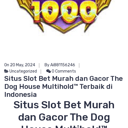
On 20 May, 2024
By Ai881156246
Uncategorized
0 Comments
Situs Slot Bet Murah dan Gacor The
Dog House Multihold™ Terbaik di
Indonesia
Situs Slot Bet Murah
dan Gacor The Dog