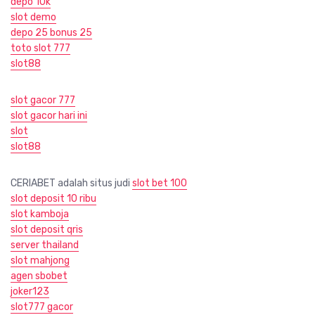
depo 10k
slot demo
depo 25 bonus 25
toto slot 777
slot88
slot gacor 777
slot gacor hari ini
slot
slot88
CERIABET adalah situs judi
slot bet 100
slot deposit 10 ribu
slot kamboja
slot deposit qris
server thailand
slot mahjong
agen sbobet
joker123
slot777 gacor