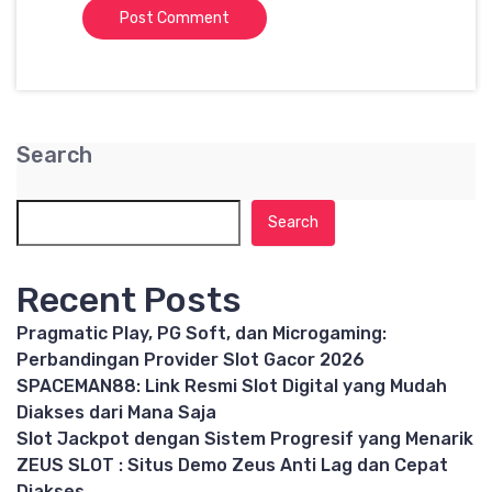
Search
Search
Recent Posts
Pragmatic Play, PG Soft, dan Microgaming:
Perbandingan Provider Slot Gacor 2026
SPACEMAN88: Link Resmi Slot Digital yang Mudah
Diakses dari Mana Saja
Slot Jackpot dengan Sistem Progresif yang Menarik
ZEUS SLOT : Situs Demo Zeus Anti Lag dan Cepat
Diakses