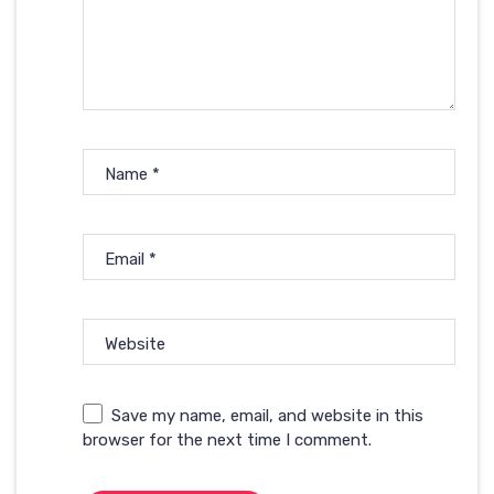
Name
*
Email
*
Website
Save my name, email, and website in this
browser for the next time I comment.