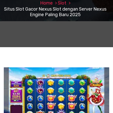
Home
Slot
Situs Slot Gacor Nexus Slot dengan Server Nexus
Engine Paling Baru 2025