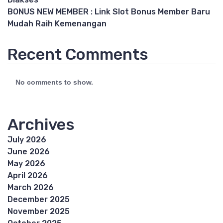
BONUS NEW MEMBER : Link Slot Bonus Member Baru
Mudah Raih Kemenangan
Recent Comments
No comments to show.
Archives
July 2026
June 2026
May 2026
April 2026
March 2026
December 2025
November 2025