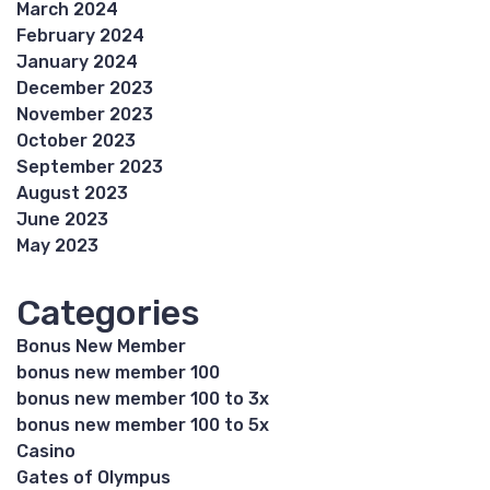
March 2024
February 2024
January 2024
December 2023
November 2023
October 2023
September 2023
August 2023
June 2023
May 2023
Categories
Bonus New Member
bonus new member 100
bonus new member 100 to 3x
bonus new member 100 to 5x
Casino
Gates of Olympus