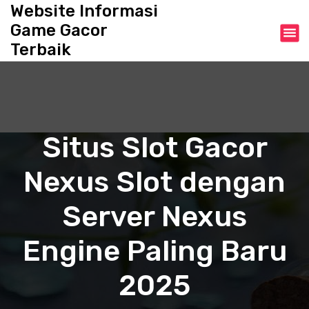
S
Website Informasi
k
Game Gacor
i
Terbaik
p
t
o
c
o
n
Situs Slot Gacor
t
e
Nexus Slot dengan
n
t
Server Nexus
Engine Paling Baru
2025