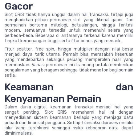
Gacor
Slot QRIS tidak hanya unggul dalam hal transaksi, tetapi juga
menghadirkan pilihan permainan slot yang dikenal gacor. Dari
permainan bertema mitologi, petualangan, hingga fantasi
modern, semuanya tersedia untuk memenuhi selera yang
berbeda-beda. Beberapa di antaranya terkenal karena memiliki
tingkat kemenangan tinggi serta fitur bonus yang menarik.
Fitur scatter, free spin, hingga multiplier dengan nilai besar
menjadi daya tarik utama. Pemain bisa merasakan keseruan
yang mendebarkan sekaligus peluang memperoleh hasil yang
memuaskan. Variasi permainan ini dirancang untuk memberikan
pengalaman yang beragam sehingga tidak monoton bagi pemain
setia.
Keamanan dan
Kenyamanan Pemain
Dalam dunia digital, keamanan transaksi menjadi hal yang
sangat penting. Slot QRIS memahami hal ini dengan
menyediakan sistem keamanan berlapis yang menjaga data
pribadi dan finansial pengguna. Setiap transaksi diproses melalui
jalur yang terenkripsi sehingga risiko kebocoran data dapat
diminimalisasi.