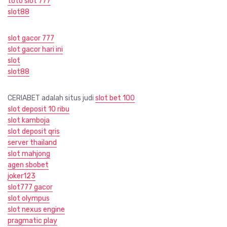
toto slot 777
slot88
slot gacor 777
slot gacor hari ini
slot
slot88
CERIABET adalah situs judi
slot bet 100
slot deposit 10 ribu
slot kamboja
slot deposit qris
server thailand
slot mahjong
agen sbobet
joker123
slot777 gacor
slot olympus
slot nexus engine
pragmatic play