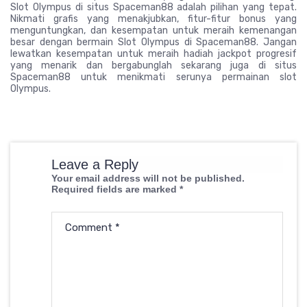
Slot Olympus di situs Spaceman88 adalah pilihan yang tepat.
Nikmati grafis yang menakjubkan, fitur-fitur bonus yang
menguntungkan, dan kesempatan untuk meraih kemenangan
besar dengan bermain Slot Olympus di Spaceman88. Jangan
lewatkan kesempatan untuk meraih hadiah jackpot progresif
yang menarik dan bergabunglah sekarang juga di situs
Spaceman88 untuk menikmati serunya permainan slot
Olympus.
Leave a Reply
Your email address will not be published.
Required fields are marked
*
Comment
*