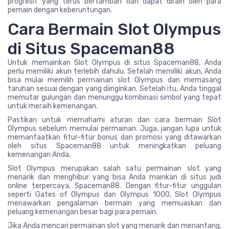
progresif yang terus bertambah dan dapat diraih oleh para
pemain dengan keberuntungan.
Cara Bermain Slot Olympus
di Situs Spaceman88
Untuk memainkan Slot Olympus di situs Spaceman88, Anda
perlu memiliki akun terlebih dahulu. Setelah memiliki akun, Anda
bisa mulai memilih permainan slot Olympus dan memasang
taruhan sesuai dengan yang diinginkan. Setelah itu, Anda tinggal
memutar gulungan dan menunggu kombinasi simbol yang tepat
untuk meraih kemenangan.
Pastikan untuk memahami aturan dan cara bermain Slot
Olympus sebelum memulai permainan. Juga, jangan lupa untuk
memanfaatkan fitur-fitur bonus dan promosi yang ditawarkan
oleh situs Spaceman88 untuk meningkatkan peluang
kemenangan Anda.
Slot Olympus merupakan salah satu permainan slot yang
menarik dan menghibur yang bisa Anda mainkan di situs judi
online terpercaya, Spaceman88. Dengan fitur-fitur unggulan
seperti Gates of Olympus dan Olympus 1000, Slot Olympus
menawarkan pengalaman bermain yang memuaskan dan
peluang kemenangan besar bagi para pemain.
Jika Anda mencari permainan slot yang menarik dan menantang,