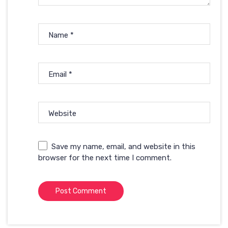
Name
*
Email
*
Website
Save my name, email, and website in this
browser for the next time I comment.