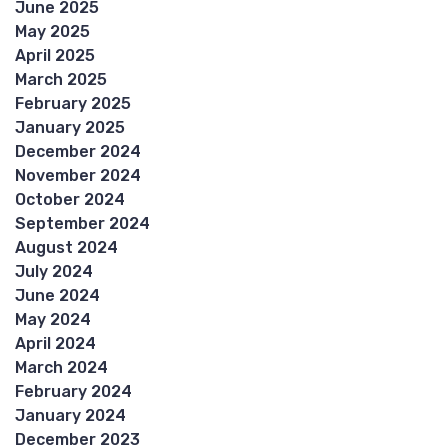
June 2025
May 2025
April 2025
March 2025
February 2025
January 2025
December 2024
November 2024
October 2024
September 2024
August 2024
July 2024
June 2024
May 2024
April 2024
March 2024
February 2024
January 2024
December 2023