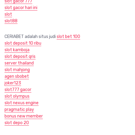
slot gacor 777
slot gacor hari ini
slot
slot88
CERIABET adalah situs judi
slot bet 100
slot deposit 10 ribu
slot kamboja
slot deposit qris
server thailand
slot mahjong
agen sbobet
joker123
slot777 gacor
slot olympus
slot nexus engine
pragmatic play
bonus new member
slot depo 20