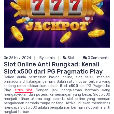
On 25 Nov, 2024
By admin
Slot
0 Comments
Slot Online Anti Rungkad: Kenali
Slot x500 dari PG Pragmatic Play
Dalam dunia permainan kasino online, slot selalu menjadi
primadona di kalangan pemain. Salah satu inovasi terbaru yang
sedang ramai dibicarakan adalah
Slot x500
dari PG Pragmatic
Play.
situs slot
Dengan janji pengalaman bermain yang
mengasyikkan dan potensi kemenangan yang besar, Slot x500
menjadi pilihan utama bagi pecinta slot online yang mencari
pengalaman bermain tanpa rintang. Artikel ini akan membahas
mengapa Slot x500 adalah pengalaman bermain slot online anti
rungkad terbaik.