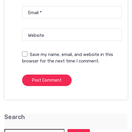
Email
*
Website
Save my name, email, and website in this
browser for the next time I comment.
Search