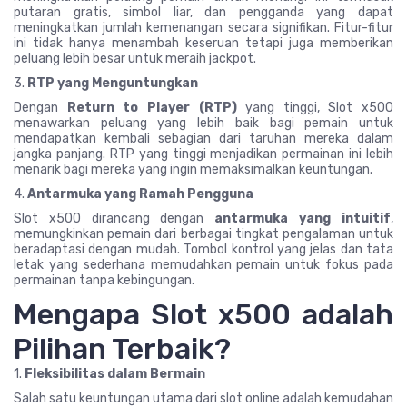
putaran gratis, simbol liar, dan pengganda yang dapat
meningkatkan jumlah kemenangan secara signifikan. Fitur-fitur
ini tidak hanya menambah keseruan tetapi juga memberikan
peluang lebih besar untuk meraih jackpot.
3.
RTP yang Menguntungkan
Dengan
Return to Player (RTP)
yang tinggi, Slot x500
menawarkan peluang yang lebih baik bagi pemain untuk
mendapatkan kembali sebagian dari taruhan mereka dalam
jangka panjang. RTP yang tinggi menjadikan permainan ini lebih
menarik bagi mereka yang ingin memaksimalkan keuntungan.
4.
Antarmuka yang Ramah Pengguna
Slot x500 dirancang dengan
antarmuka yang intuitif
,
memungkinkan pemain dari berbagai tingkat pengalaman untuk
beradaptasi dengan mudah. Tombol kontrol yang jelas dan tata
letak yang sederhana memudahkan pemain untuk fokus pada
permainan tanpa kebingungan.
Mengapa Slot x500 adalah
Pilihan Terbaik?
1.
Fleksibilitas dalam Bermain
Salah satu keuntungan utama dari slot online adalah kemudahan