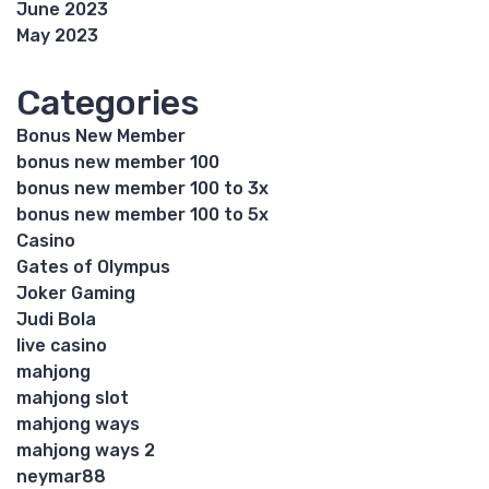
June 2023
May 2023
Categories
Bonus New Member
bonus new member 100
bonus new member 100 to 3x
bonus new member 100 to 5x
Casino
Gates of Olympus
Joker Gaming
Judi Bola
live casino
mahjong
mahjong slot
mahjong ways
mahjong ways 2
neymar88