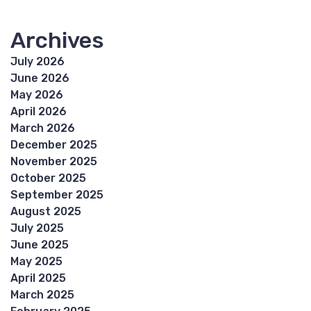
Archives
July 2026
June 2026
May 2026
April 2026
March 2026
December 2025
November 2025
October 2025
September 2025
August 2025
July 2025
June 2025
May 2025
April 2025
March 2025