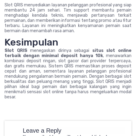
Slot QRIS menyediakan layanan pelanggan profesional yang siap
membantu 24 jam sehari. Tim support membantu pemain
menghadapi kendala teknis, menjawab pertanyaan terkait
permainan, dan memberikan informasi tentang promo atau fitur
terbaru. Layanan ini meningkatkan kenyamanan pemain saat
bermain dan menambah rasa aman.
Kesimpulan
Slot QRIS
menegaskan dirinya sebagai
situs slot online
terbaik dengan minimal deposit hanya 10k
, menawarkan
kombinasi deposit ringan, slot gacor dari provider terpercaya,
dan grafis memukau. Sistem QRIS memastikan proses deposit
cepat dan aman, sementara layanan pelanggan profesional
mendukung pengalaman bermain pemain. Dengan berbagai slot
berkualitas dan peluang menang yang tinggi, Slot QRIS menjadi
pilihan ideal bagi pemain dari berbagai kalangan yang ingin
menikmati sensasi slot online tanpa harus mengeluarkan modal
besar.
Leave a Reply