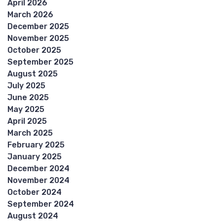
April 2026
March 2026
December 2025
November 2025
October 2025
September 2025
August 2025
July 2025
June 2025
May 2025
April 2025
March 2025
February 2025
January 2025
December 2024
November 2024
October 2024
September 2024
August 2024