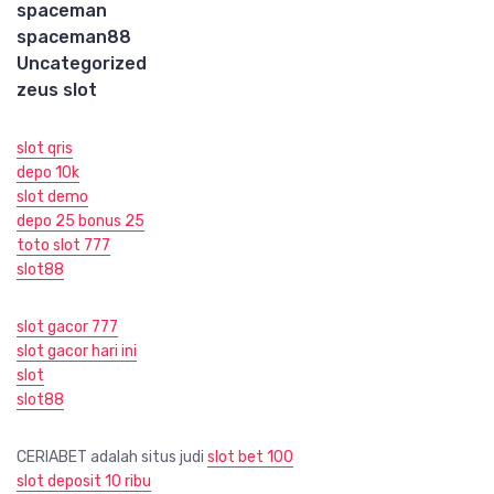
spaceman
spaceman88
Uncategorized
zeus slot
slot qris
depo 10k
slot demo
depo 25 bonus 25
toto slot 777
slot88
slot gacor 777
slot gacor hari ini
slot
slot88
CERIABET adalah situs judi
slot bet 100
slot deposit 10 ribu