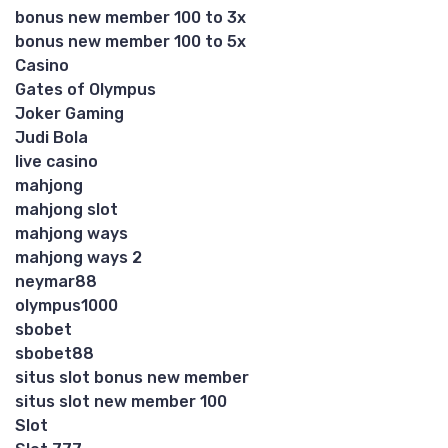
bonus new member 100 to 3x
bonus new member 100 to 5x
Casino
Gates of Olympus
Joker Gaming
Judi Bola
live casino
mahjong
mahjong slot
mahjong ways
mahjong ways 2
neymar88
olympus1000
sbobet
sbobet88
situs slot bonus new member
situs slot new member 100
Slot