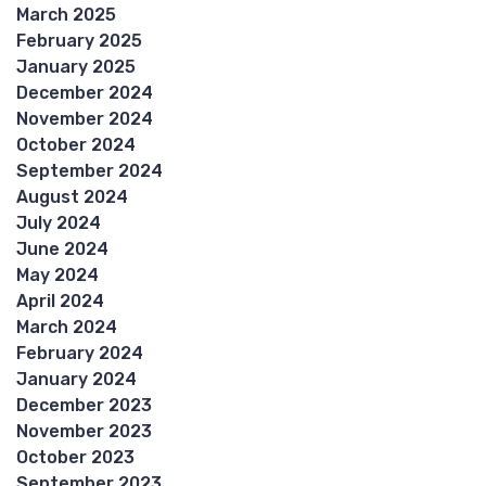
March 2025
February 2025
January 2025
December 2024
November 2024
October 2024
September 2024
August 2024
July 2024
June 2024
May 2024
April 2024
March 2024
February 2024
January 2024
December 2023
November 2023
October 2023
September 2023