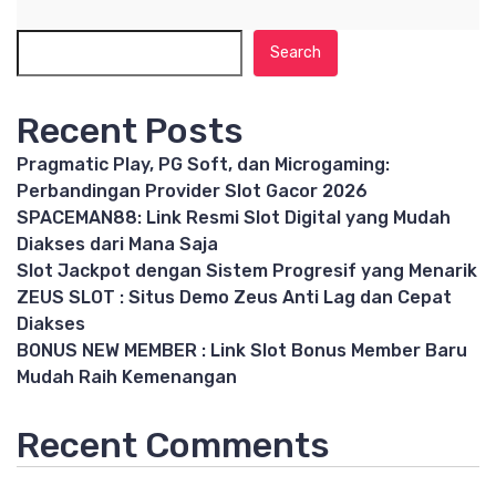
Search
Recent Posts
Pragmatic Play, PG Soft, dan Microgaming:
Perbandingan Provider Slot Gacor 2026
SPACEMAN88: Link Resmi Slot Digital yang Mudah
Diakses dari Mana Saja
Slot Jackpot dengan Sistem Progresif yang Menarik
ZEUS SLOT : Situs Demo Zeus Anti Lag dan Cepat
Diakses
BONUS NEW MEMBER : Link Slot Bonus Member Baru
Mudah Raih Kemenangan
Recent Comments