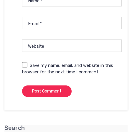
Name
*
Email
*
Website
Save my name, email, and website in this
browser for the next time I comment.
Search