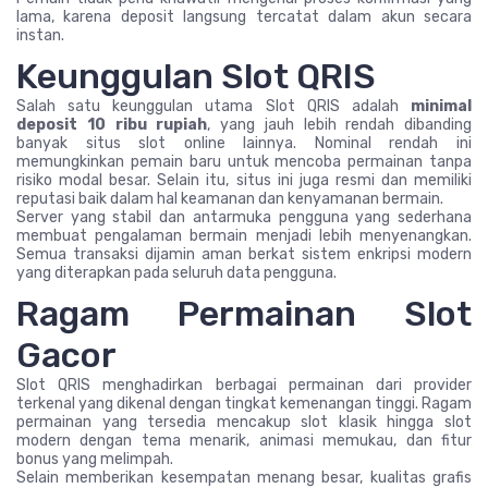
lama, karena deposit langsung tercatat dalam akun secara
instan.
Keunggulan Slot QRIS
Salah satu keunggulan utama Slot QRIS adalah
minimal
deposit 10 ribu rupiah
, yang jauh lebih rendah dibanding
banyak situs slot online lainnya. Nominal rendah ini
memungkinkan pemain baru untuk mencoba permainan tanpa
risiko modal besar. Selain itu, situs ini juga resmi dan memiliki
reputasi baik dalam hal keamanan dan kenyamanan bermain.
Server yang stabil dan antarmuka pengguna yang sederhana
membuat pengalaman bermain menjadi lebih menyenangkan.
Semua transaksi dijamin aman berkat sistem enkripsi modern
yang diterapkan pada seluruh data pengguna.
Ragam Permainan Slot
Gacor
Slot QRIS menghadirkan berbagai permainan dari provider
terkenal yang dikenal dengan tingkat kemenangan tinggi. Ragam
permainan yang tersedia mencakup slot klasik hingga slot
modern dengan tema menarik, animasi memukau, dan fitur
bonus yang melimpah.
Selain memberikan kesempatan menang besar, kualitas grafis