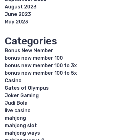
August 2023
June 2023
May 2023
Categories
Bonus New Member
bonus new member 100
bonus new member 100 to 3x
bonus new member 100 to 5x
Casino
Gates of Olympus
Joker Gaming
Judi Bola
live casino
mahjong
mahjong slot
mahjong ways