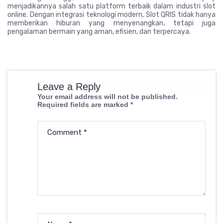
menjadikannya salah satu platform terbaik dalam industri slot
online. Dengan integrasi teknologi modern, Slot QRIS tidak hanya
memberikan hiburan yang menyenangkan, tetapi juga
pengalaman bermain yang aman, efisien, dan terpercaya.
Leave a Reply
Your email address will not be published.
Required fields are marked
*
Comment
*