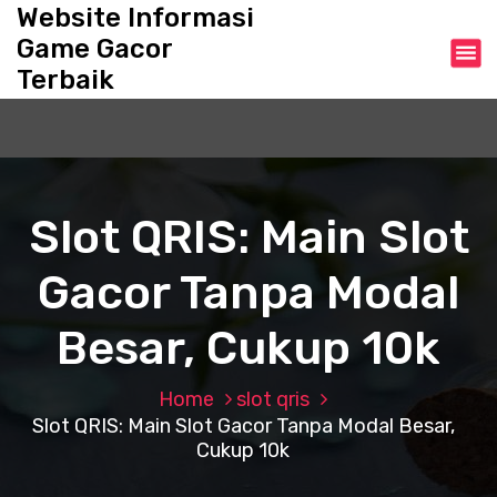
S
Website Informasi
k
Game Gacor
i
Terbaik
p
t
o
c
o
n
Slot QRIS: Main Slot
t
e
Gacor Tanpa Modal
n
t
Besar, Cukup 10k
Home
slot qris
Slot QRIS: Main Slot Gacor Tanpa Modal Besar,
Cukup 10k