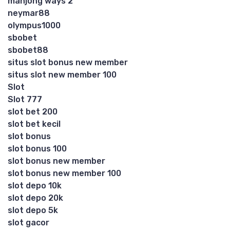
mahjong ways 2
neymar88
olympus1000
sbobet
sbobet88
situs slot bonus new member
situs slot new member 100
Slot
Slot 777
slot bet 200
slot bet kecil
slot bonus
slot bonus 100
slot bonus new member
slot bonus new member 100
slot depo 10k
slot depo 20k
slot depo 5k
slot gacor