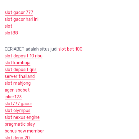
slot gacor 777
slot gacor hari ini
slot
slot88
CERIABET adalah situs judi
slot bet 100
slot deposit 10 ribu
slot kamboja
slot deposit qris
server thailand
slot mahjong
agen sbobet
joker123
slot777 gacor
slot olympus
slot nexus engine
pragmatic play
bonus new member
slot depo 20