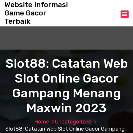
S
Website Informasi
k
Game Gacor
i
Terbaik
p
t
o
c
o
n
Slot88: Catatan Web
t
e
Slot Online Gacor
n
t
Gampang Menang
Maxwin 2023
Home
Uncategorized
Slot88: Catatan Web Slot Online Gacor Gampang