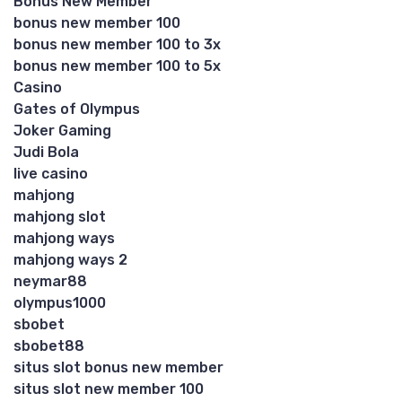
Bonus New Member
bonus new member 100
bonus new member 100 to 3x
bonus new member 100 to 5x
Casino
Gates of Olympus
Joker Gaming
Judi Bola
live casino
mahjong
mahjong slot
mahjong ways
mahjong ways 2
neymar88
olympus1000
sbobet
sbobet88
situs slot bonus new member
situs slot new member 100