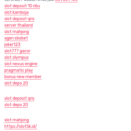
slot deposit 10 ribu
slot kamboja
slot deposit qris
server thailand
slot mahjong
agen sbobet
joker123
slot777 gacor
slot olympus
slot nexus engine
pragmatic play
bonus new member
slot depo 20
slot deposit qris
slot depo 20
slot mahjong
https://slot5k.id/