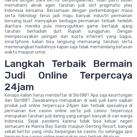
halnya dengan para bettor berpengalaman, telah pasti sudah
memahami akrab agen taruhan judi slot pragmatic play
Indonesia bersama. Bersamaan dengan perkembangan masa
serta teknologi terus jadi maju, banyak industri permainan
bersaing buat menyajikan berbagai permainan terbaik terlebih
diantara mereka pula menyuguhkan game bertajuk ajang
taruhan berhadiah duit Rupiah sungguhan. Dengan
mempercayakan jaringan dan kuota internet yang bagus,
smartphone kalian bisa langsung memasang taruhan serta
memenangkan hadiahnya kapan saja tidak memandang batasan
waktu maupun umur.
Langkah Terbaik Bermain
Judi Online Terpercaya
24jam
Kenapa kalian harus mendaftar di Slot88? Apa saja keuntungan
dari Slot88? Jawabannya merupakan di web judi kami sajikan
produk judi online terpercaya 24jam dan terbaik spesialnya di
permainan live casino online serta judi casino terpercaya
merupakan taruhan judi daring yang sangat banyak di cari warga
Indonesia. Sejak pandemi karena tidak bisa keluar negeri
semacam ke Marina Bay Sands maupun Genting Resort, banyak
sekali bettor yang rindu berpergian ke casino itu sehingga opsi
bermain live casino online merupakan opsi terbaik dikala ini.