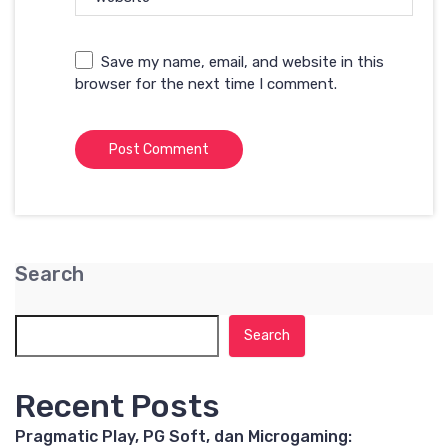
Save my name, email, and website in this
browser for the next time I comment.
Search
Search
Recent Posts
Pragmatic Play, PG Soft, dan Microgaming: