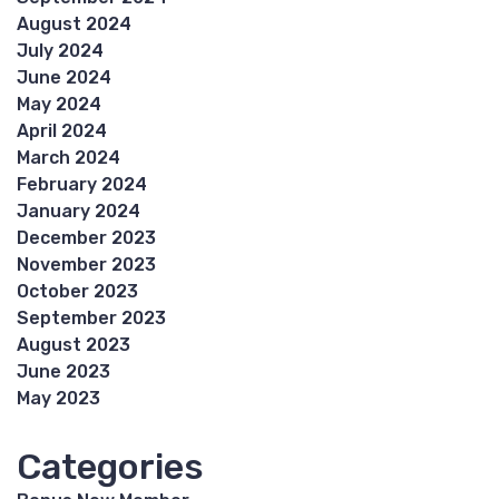
August 2024
July 2024
June 2024
May 2024
April 2024
March 2024
February 2024
January 2024
December 2023
November 2023
October 2023
September 2023
August 2023
June 2023
May 2023
Categories