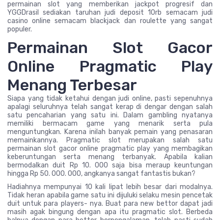
permainan slot yang memberikan jackpot progresif dan
YGGDrasil sediakan taruhan judi deposit 10rb semacam judi
casino online semacam blackjack dan roulette yang sangat
populer.
Permainan Slot Gacor
Online Pragmatic Play
Menang Terbesar
Siapa yang tidak ketahui dengan judi online, pasti sepenuhnya
apalagi seluruhnya telah sangat kerap di dengar dengan salah
satu pencaharian yang satu ini. Dalam gambling nyatanya
memiliki bermacam game yang menarik serta pula
menguntungkan. Karena inilah banyak pemain yang penasaran
memainkannya. Pragmatic slot merupakan salah satu
permainan slot gacor online pragmatic play yang membagikan
keberuntungan serta menang terbanyak. Apabila kalian
bermodalkan duit Rp 10. 000 saja bisa meraup keuntungan
hingga Rp 50. 000. 000, angkanya sangat fantastis bukan?
Hadiahnya mempunyai 10 kali lipat lebih besar dari modalnya.
Tidak heran apabila game satu ini dijuluki selaku mesin pencetak
duit untuk para players- nya. Buat para new bettor dapat jadi
masih agak bingung dengan apa itu pragmatic slot. Berbeda