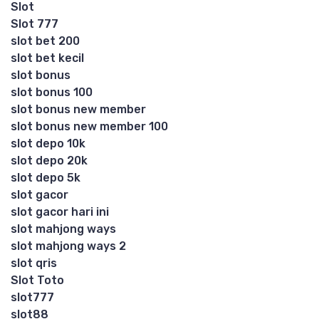
Slot
Slot 777
slot bet 200
slot bet kecil
slot bonus
slot bonus 100
slot bonus new member
slot bonus new member 100
slot depo 10k
slot depo 20k
slot depo 5k
slot gacor
slot gacor hari ini
slot mahjong ways
slot mahjong ways 2
slot qris
Slot Toto
slot777
slot88