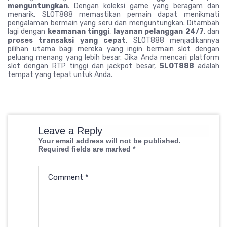
menguntungkan
. Dengan koleksi game yang beragam dan
menarik, SLOT888 memastikan pemain dapat menikmati
pengalaman bermain yang seru dan menguntungkan. Ditambah
lagi dengan
keamanan tinggi
,
layanan pelanggan 24/7
, dan
proses transaksi yang cepat
, SLOT888 menjadikannya
pilihan utama bagi mereka yang ingin bermain slot dengan
peluang menang yang lebih besar. Jika Anda mencari platform
slot dengan RTP tinggi dan jackpot besar,
SLOT888
adalah
tempat yang tepat untuk Anda.
Leave a Reply
Your email address will not be published.
Required fields are marked
*
Comment
*