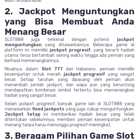
lebih terbuka lebar.
2. Jackpot Menguntungkan
yang Bisa Membuat Anda
Menang Besar
SLOT888 juga terkenal dengan potensi
jackpot
menguntungkan
yang ditawarkannya. Beberapa game di
platform ini memiliki
jackpot progresif
, yang berarti hadiah
utama terus bertambah seiring waktu hingga ada pemain yang
berhasil memenangkannya.
Misalnya, dalam
Slot 777
dari Habanero, pemain memiliki
kesempatan untuk meraih
jackpot progresif
yang sangat
besar. Setiap taruhan yang dipasang oleh pemain akan
menambah jumlah jackpot, dan siapa pun yang beruntung
mendapatkan kombinasi simbol tertentu bisa memenangkan
hadiah yang sangat besar.
Selain jackpot progresif, banyak game lain di SLOT888 yang
menawarkan
fixed jackpots
yang juga cukup menguntungkan.
Jackpot tetap
ini memberikan hadiah besar yang telah
ditentukan sebelumnya, memberi pemain kesempatan untuk
menang tanpa harus menunggu progresif meningkat.
3. Beragam Pilihan Game Slot