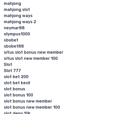
mahjong
mahjong slot
mahjong ways
mahjong ways 2
neymar88
olympus1000
sbobet
sbobet88
situs slot bonus new member
situs slot new member 100
Slot
Slot 777
slot bet 200
slot bet kecil
slot bonus
slot bonus 100
slot bonus new member
slot bonus new member 100
slot depo 10k