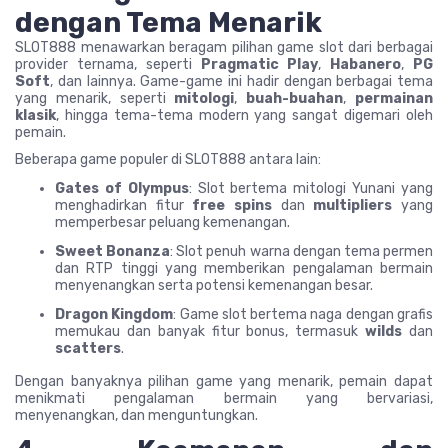
dengan Tema Menarik
SLOT888 menawarkan beragam pilihan game slot dari berbagai
provider ternama, seperti
Pragmatic Play
,
Habanero
,
PG
Soft
, dan lainnya. Game-game ini hadir dengan berbagai tema
yang menarik, seperti
mitologi
,
buah-buahan
,
permainan
klasik
, hingga tema-tema modern yang sangat digemari oleh
pemain.
Beberapa game populer di SLOT888 antara lain:
Gates of Olympus
: Slot bertema mitologi Yunani yang
menghadirkan fitur
free spins
dan
multipliers
yang
memperbesar peluang kemenangan.
Sweet Bonanza
: Slot penuh warna dengan tema permen
dan RTP tinggi yang memberikan pengalaman bermain
menyenangkan serta potensi kemenangan besar.
Dragon Kingdom
: Game slot bertema naga dengan grafis
memukau dan banyak fitur bonus, termasuk
wilds
dan
scatters
.
Dengan banyaknya pilihan game yang menarik, pemain dapat
menikmati pengalaman bermain yang bervariasi,
menyenangkan, dan menguntungkan.