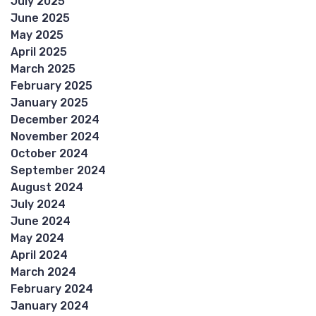
July 2025
June 2025
May 2025
April 2025
March 2025
February 2025
January 2025
December 2024
November 2024
October 2024
September 2024
August 2024
July 2024
June 2024
May 2024
April 2024
March 2024
February 2024
January 2024