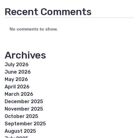
Recent Comments
No comments to show.
Archives
July 2026
June 2026
May 2026
April 2026
March 2026
December 2025
November 2025
October 2025
September 2025
August 2025