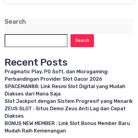
Search
Search
Recent Posts
Pragmatic Play, PG Soft, dan Microgaming:
Perbandingan Provider Slot Gacor 2026
SPACEMAN88: Link Resmi Slot Digital yang Mudah
Diakses dari Mana Saja
Slot Jackpot dengan Sistem Progresif yang Menarik
ZEUS SLOT : Situs Demo Zeus Anti Lag dan Cepat
Diakses
BONUS NEW MEMBER : Link Slot Bonus Member Baru
Mudah Raih Kemenangan