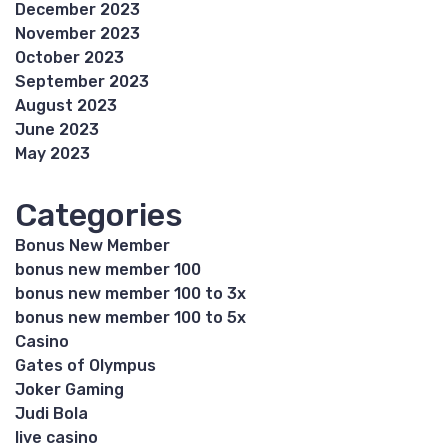
December 2023
November 2023
October 2023
September 2023
August 2023
June 2023
May 2023
Categories
Bonus New Member
bonus new member 100
bonus new member 100 to 3x
bonus new member 100 to 5x
Casino
Gates of Olympus
Joker Gaming
Judi Bola
live casino