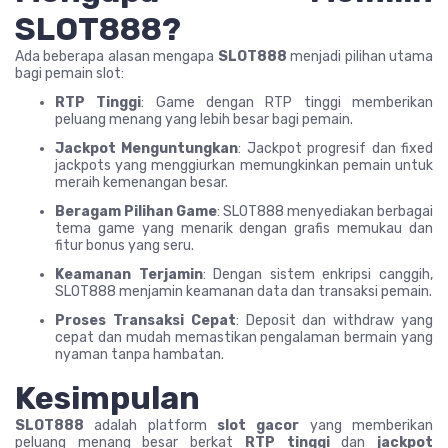
SLOT888?
Ada beberapa alasan mengapa
SLOT888
menjadi pilihan utama
bagi pemain slot:
RTP Tinggi
: Game dengan RTP tinggi memberikan
peluang menang yang lebih besar bagi pemain.
Jackpot Menguntungkan
: Jackpot progresif dan fixed
jackpots yang menggiurkan memungkinkan pemain untuk
meraih kemenangan besar.
Beragam Pilihan Game
: SLOT888 menyediakan berbagai
tema game yang menarik dengan grafis memukau dan
fitur bonus yang seru.
Keamanan Terjamin
: Dengan sistem enkripsi canggih,
SLOT888 menjamin keamanan data dan transaksi pemain.
Proses Transaksi Cepat
: Deposit dan withdraw yang
cepat dan mudah memastikan pengalaman bermain yang
nyaman tanpa hambatan.
Kesimpulan
SLOT888
adalah platform
slot gacor
yang memberikan
peluang menang besar berkat
RTP tinggi
dan
jackpot