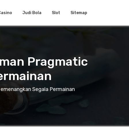
Casino
Judi Bola
Slot
Sitemap
ceman Pragmatic
ermainan
 Memenangkan Segala Permainan