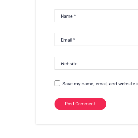
Name
*
Email
*
Website
Save my name, email, and website i