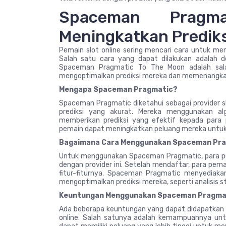
Spaceman Prag
Meningkatkan Prediks
Pemain slot online sering mencari cara untuk m
Salah satu cara yang dapat dilakukan adalah 
Spaceman Pragmatic To The Moon adalah sal
mengoptimalkan prediksi mereka dan memenangkan 
Mengapa Spaceman Pragmatic?
Spaceman Pragmatic diketahui sebagai provider sl
prediksi yang akurat. Mereka menggunakan al
memberikan prediksi yang efektif kepada par
pemain dapat meningkatkan peluang mereka untuk 
Bagaimana Cara Menggunakan Spaceman Pr
Untuk menggunakan Spaceman Pragmatic, para pema
dengan provider ini. Setelah mendaftar, para pem
fitur-fiturnya. Spaceman Pragmatic menyediak
mengoptimalkan prediksi mereka, seperti analisis st
Keuntungan Menggunakan Spaceman Pragma
Ada beberapa keuntungan yang dapat didapatkan
online. Salah satunya adalah kemampuannya unt