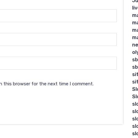
Ju
li
m
ma
ma
ma
n
ol
sb
s
si
si
n this browser for the next time I comment.
Sl
Sl
sl
sl
sl
sl
sl