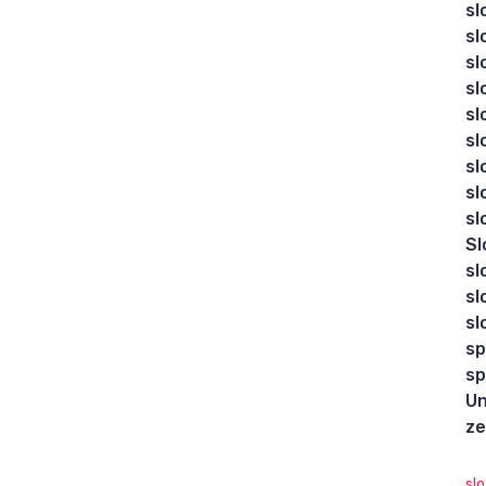
sl
sl
sl
sl
sl
sl
sl
sl
sl
Sl
sl
sl
sl
s
s
Un
ze
slo