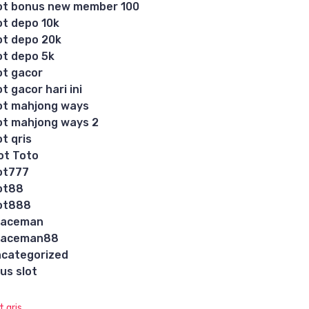
ot bonus new member 100
ot depo 10k
ot depo 20k
ot depo 5k
ot gacor
ot gacor hari ini
ot mahjong ways
ot mahjong ways 2
ot qris
ot Toto
ot777
ot88
ot888
paceman
paceman88
categorized
us slot
t qris