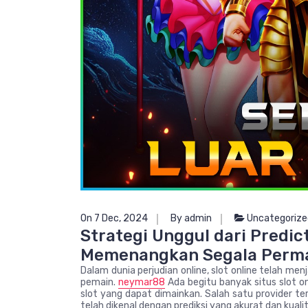
On 7 Dec, 2024
By admin
Uncategorize
Strategi Unggul dari Predi
Memenangkan Segala Perm
Dalam dunia perjudian online, slot online telah men
pemain.
neymar88
Ada begitu banyak situs slot on
slot yang dapat dimainkan. Salah satu provider t
telah dikenal dengan prediksi yang akurat dan kual