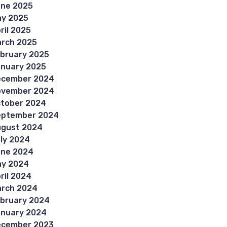
ne 2025
y 2025
ril 2025
rch 2025
bruary 2025
nuary 2025
ecember 2024
ovember 2024
tober 2024
eptember 2024
gust 2024
ly 2024
ne 2024
y 2024
ril 2024
rch 2024
bruary 2024
nuary 2024
ecember 2023