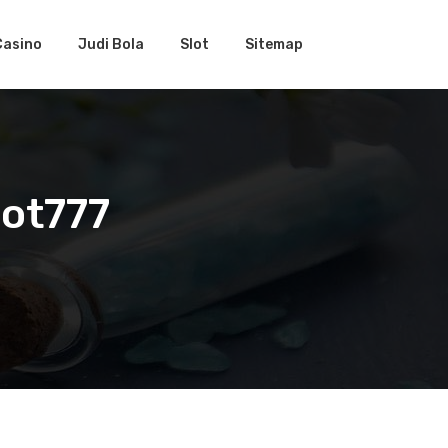
Casino
Judi Bola
Slot
Sitemap
lot777