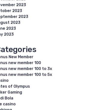
ovember 2023
tober 2023
eptember 2023
gust 2023
ne 2023
y 2023
ategories
onus New Member
nus new member 100
nus new member 100 to 3x
nus new member 100 to 5x
sino
tes of Olympus
ker Gaming
di Bola
ve casino
ahjong