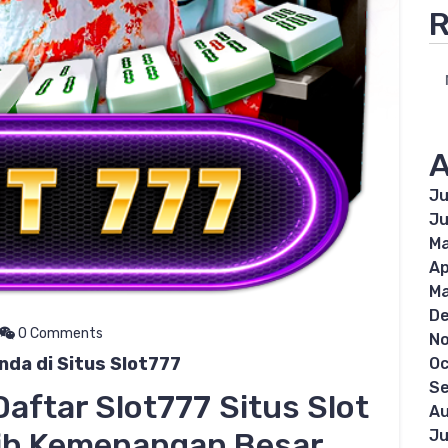
R
A
Ju
Ju
Ma
Ap
Ma
D
0 Comments
N
da di Situs Slot777
Oc
S
 Daftar Slot777 Situs Slot
Au
aih Kemenangan Besar
Ju