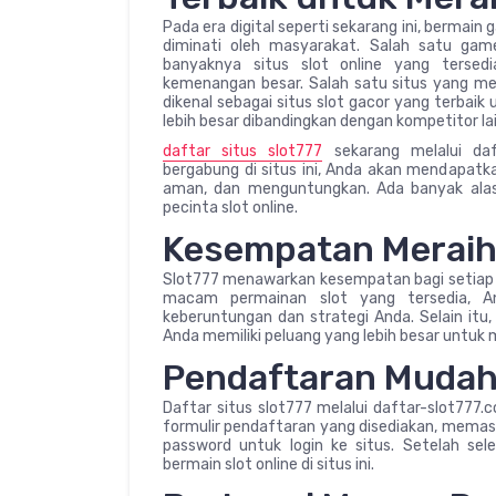
Pada era digital seperti sekarang ini, bermain
diminati oleh masyarakat. Salah satu gam
banyaknya situs slot online yang tersed
kemenangan besar. Salah satu situs yang me
dikenal sebagai situs slot gacor yang terbaik
lebih besar dibandingkan dengan kompetitor la
daftar situs slot777
sekarang melalui daf
bergabung di situs ini, Anda akan mendapat
aman, dan menguntungkan. Ada banyak alasa
pecinta slot online.
Kesempatan Merai
Slot777 menawarkan kesempatan bagi setiap 
macam permainan slot yang tersedia, A
keberuntungan dan strategi Anda. Selain itu,
Anda memiliki peluang yang lebih besar untu
Pendaftaran Mudah
Daftar situs slot777 melalui daftar-slot777
formulir pendaftaran yang disediakan, memas
password untuk login ke situs. Setelah se
bermain slot online di situs ini.