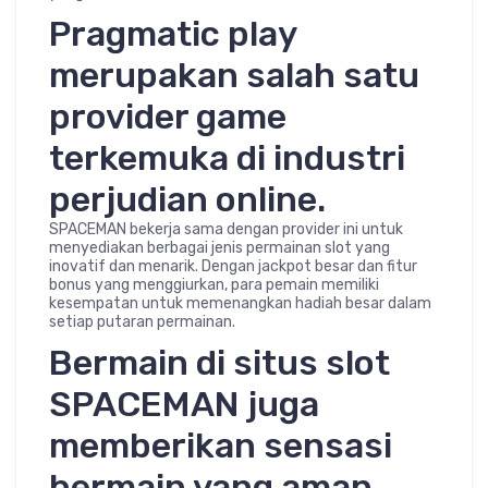
Pragmatic play
merupakan salah satu
provider game
terkemuka di industri
perjudian online.
SPACEMAN bekerja sama dengan provider ini untuk
menyediakan berbagai jenis permainan slot yang
inovatif dan menarik. Dengan jackpot besar dan fitur
bonus yang menggiurkan, para pemain memiliki
kesempatan untuk memenangkan hadiah besar dalam
setiap putaran permainan.
Bermain di situs slot
SPACEMAN juga
memberikan sensasi
bermain yang aman