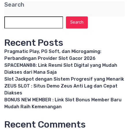
Search
Search
Recent Posts
Pragmatic Play, PG Soft, dan Microgaming:
Perbandingan Provider Slot Gacor 2026
SPACEMAN88: Link Resmi Slot Digital yang Mudah
Diakses dari Mana Saja
Slot Jackpot dengan Sistem Progresif yang Menarik
ZEUS SLOT : Situs Demo Zeus Anti Lag dan Cepat
Diakses
BONUS NEW MEMBER : Link Slot Bonus Member Baru
Mudah Raih Kemenangan
Recent Comments