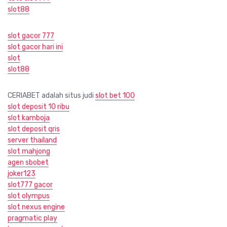
slot88
slot gacor 777
slot gacor hari ini
slot
slot88
CERIABET adalah situs judi
slot bet 100
slot deposit 10 ribu
slot kamboja
slot deposit qris
server thailand
slot mahjong
agen sbobet
joker123
slot777 gacor
slot olympus
slot nexus engine
pragmatic play