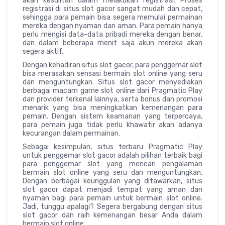
akan kesulitan dalam melakukan registrasi. Proses
registrasi di situs slot gacor sangat mudah dan cepat,
sehingga para pemain bisa segera memulai permainan
mereka dengan nyaman dan aman. Para pemain hanya
perlu mengisi data-data pribadi mereka dengan benar,
dan dalam beberapa menit saja akun mereka akan
segera aktif.
Dengan kehadiran situs slot gacor, para penggemar slot
bisa merasakan sensasi bermain slot online yang seru
dan menguntungkan. Situs slot gacor menyediakan
berbagai macam game slot online dari Pragmatic Play
dan provider terkenal lainnya, serta bonus dan promosi
menarik yang bisa meningkatkan kemenangan para
pemain. Dengan sistem keamanan yang terpercaya,
para pemain juga tidak perlu khawatir akan adanya
kecurangan dalam permainan.
Sebagai kesimpulan, situs terbaru Pragmatic Play
untuk penggemar slot gacor adalah pilihan terbaik bagi
para penggemar slot yang mencari pengalaman
bermain slot online yang seru dan menguntungkan.
Dengan berbagai keunggulan yang ditawarkan, situs
slot gacor dapat menjadi tempat yang aman dan
nyaman bagi para pemain untuk bermain slot online.
Jadi, tunggu apalagi? Segera bergabung dengan situs
slot gacor dan raih kemenangan besar Anda dalam
bermain slot online.