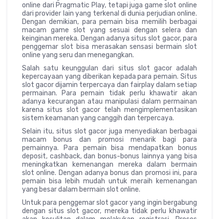
online dari Pragmatic Play, tetapi juga game slot online
dari provider lain yang terkenal di dunia perjudian online.
Dengan demikian, para pemain bisa memilih berbagai
macam game slot yang sesuai dengan selera dan
keinginan mereka. Dengan adanya situs slot gacor, para
penggemar slot bisa merasakan sensasi bermain slot
online yang seru dan menegangkan.
Salah satu keunggulan dari situs slot gacor adalah
kepercayaan yang diberikan kepada para pemain. Situs
slot gacor dijamin terpercaya dan fairplay dalam setiap
permainan. Para pemain tidak perlu khawatir akan
adanya kecurangan atau manipulasi dalam permainan
karena situs slot gacor telah mengimplementasikan
sistem keamanan yang canggih dan terpercaya.
Selain itu, situs slot gacor juga menyediakan berbagai
macam bonus dan promosi menarik bagi para
pemainnya. Para pemain bisa mendapatkan bonus
deposit, cashback, dan bonus-bonus lainnya yang bisa
meningkatkan kemenangan mereka dalam bermain
slot online. Dengan adanya bonus dan promosi ini, para
pemain bisa lebih mudah untuk meraih kemenangan
yang besar dalam bermain slot online.
Untuk para penggemar slot gacor yang ingin bergabung
dengan situs slot gacor, mereka tidak perlu khawatir