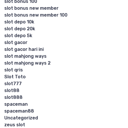
slot bonus 100
slot bonus new member
slot bonus new member 100
slot depo 10k
slot depo 20k
slot depo 5k
slot gacor
slot gacor hari ini
slot mahjong ways
slot mahjong ways 2
slot qris
Slot Toto
slot777
slot88
slot888
spaceman
spaceman88
Uncategorized
zeus slot