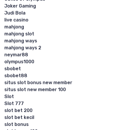
Joker Gaming
Judi Bola
live casino
mahjong
mahjong slot
mahjong ways
mahjong ways 2
neymar88
olympus1000
sbobet
sbobet88
situs slot bonus new member
situs slot new member 100
Slot
Slot 777
slot bet 200
slot bet kecil
slot bonus