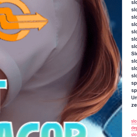
sl
sl
sl
sl
sl
sl
sl
Sl
sl
sl
sl
s
s
Un
ze
slo
de
sl