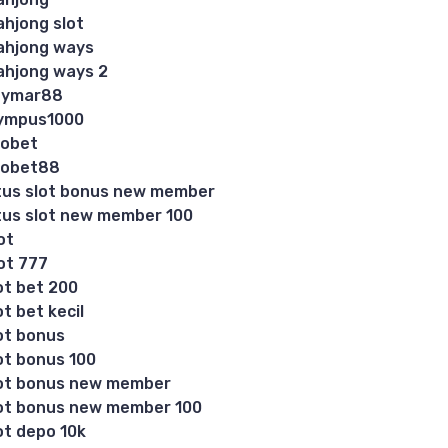
hjong slot
hjong ways
hjong ways 2
eymar88
ympus1000
obet
bobet88
tus slot bonus new member
tus slot new member 100
ot
ot 777
ot bet 200
ot bet kecil
ot bonus
ot bonus 100
ot bonus new member
ot bonus new member 100
ot depo 10k