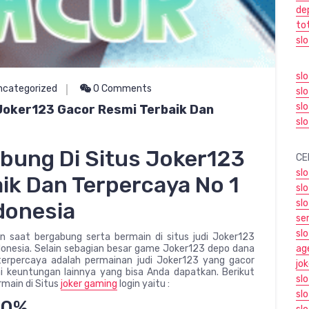
de
to
sl
sl
ncategorized
0 Comments
slo
slo
Joker123 Gacor Resmi Terbaik Dan
sl
bung Di Situs Joker123
CE
slo
ik Dan Terpercaya No 1
sl
slo
donesia
se
sl
 saat bergabung serta bermain di situs judi Joker123
ndonesia. Selain sebagian besar game Joker123 depo dana
ag
terpercaya adalah permainan judi Joker123 yang gacor
jo
keuntungan lainnya yang bisa Anda dapatkan. Berikut
sl
main di Situs
joker gaming
login yaitu :
sl
00%