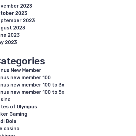
ovember 2023
tober 2023
eptember 2023
gust 2023
ne 2023
y 2023
ategories
onus New Member
nus new member 100
nus new member 100 to 3x
nus new member 100 to 5x
sino
tes of Olympus
ker Gaming
di Bola
ve casino
ahjong