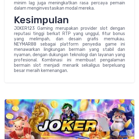
minim lag juga meningkatkan rasa percaya pemain
dalam menginvestasikan modal mereka.
Kesimpulan
JOKER123 Gaming merupakan provider slot dengan
reputasi tinggi berkat RTP yang unggul, fitur bonus
yang melimpah, dan desain grafis memukau.
NEYMAR88 sebagai platform penyedia game ini
menawarkan lingkungan bermain yang stabil dan
nyaman, dengan dukungan teknologi dan layanan yang
profesional. Kombinasi ini membuat pengalaman
bermain slot menjadi menarik sekaligus berpeluang
besar meraih kemenangan.