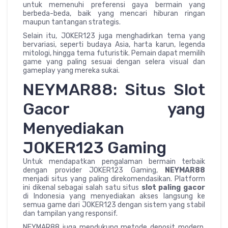
untuk memenuhi preferensi gaya bermain yang
berbeda-beda, baik yang mencari hiburan ringan
maupun tantangan strategis.
Selain itu, JOKER123 juga menghadirkan tema yang
bervariasi, seperti budaya Asia, harta karun, legenda
mitologi, hingga tema futuristik. Pemain dapat memilih
game yang paling sesuai dengan selera visual dan
gameplay yang mereka sukai.
NEYMAR88: Situs Slot
Gacor yang
Menyediakan
JOKER123 Gaming
Untuk mendapatkan pengalaman bermain terbaik
dengan provider JOKER123 Gaming,
NEYMAR88
menjadi situs yang paling direkomendasikan. Platform
ini dikenal sebagai salah satu situs
slot paling gacor
di Indonesia yang menyediakan akses langsung ke
semua game dari JOKER123 dengan sistem yang stabil
dan tampilan yang responsif.
NEYMAR88 juga mendukung metode deposit modern,