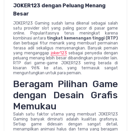
JOKER123 dengan Peluang Menang
Besar
JOKER123 Gaming sudah lama dikenal sebagai salah
satu provider slot yang paling gacor di pasar game
online. Popularitasnya terus meningkat karena
kombinasi antara
tingkat kemenangan tinggi (RTP)
dan berbagai fitur menarik yang membuat permainan
terasa adil sekaligus menyenangkan. Banyak pemain
yang menganggap
joker123
sebagai penyedia dengan
peluang menang lebih besar dibandingkan provider lain.
RTP dari game-game JOKER123 sering berada di
kisaran 96% ke atas, yang termasuk sangat
menguntungkan untuk para pemain.
Beragam Pilihan Game
dengan Desain Grafis
Memukau
Salah satu faktor utama yang membuat JOKER123
Gaming banyak diminati adalah kualitas grafisnya.
Setiap game didesain dengan sangat detail,
menampilkan animasi halus dan tema yang beragam