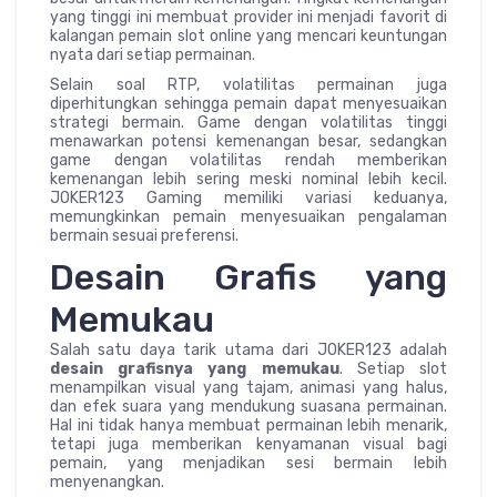
yang tinggi ini membuat provider ini menjadi favorit di
kalangan pemain slot online yang mencari keuntungan
nyata dari setiap permainan.
Selain soal RTP, volatilitas permainan juga
diperhitungkan sehingga pemain dapat menyesuaikan
strategi bermain. Game dengan volatilitas tinggi
menawarkan potensi kemenangan besar, sedangkan
game dengan volatilitas rendah memberikan
kemenangan lebih sering meski nominal lebih kecil.
JOKER123 Gaming memiliki variasi keduanya,
memungkinkan pemain menyesuaikan pengalaman
bermain sesuai preferensi.
Desain Grafis yang
Memukau
Salah satu daya tarik utama dari JOKER123 adalah
desain grafisnya yang memukau
. Setiap slot
menampilkan visual yang tajam, animasi yang halus,
dan efek suara yang mendukung suasana permainan.
Hal ini tidak hanya membuat permainan lebih menarik,
tetapi juga memberikan kenyamanan visual bagi
pemain, yang menjadikan sesi bermain lebih
menyenangkan.