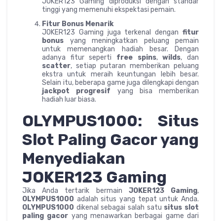
JOKER123 Gaming diproduksi dengan standar
tinggi yang memenuhi ekspektasi pemain.
Fitur Bonus Menarik
JOKER123 Gaming juga terkenal dengan
fitur
bonus
yang meningkatkan peluang pemain
untuk memenangkan hadiah besar. Dengan
adanya fitur seperti
free spins
,
wilds
, dan
scatter
, setiap putaran memberikan peluang
ekstra untuk meraih keuntungan lebih besar.
Selain itu, beberapa game juga dilengkapi dengan
jackpot progresif
yang bisa memberikan
hadiah luar biasa.
OLYMPUS1000: Situs
Slot Paling Gacor yang
Menyediakan
JOKER123 Gaming
Jika Anda tertarik bermain
JOKER123 Gaming
,
OLYMPUS1000
adalah situs yang tepat untuk Anda.
OLYMPUS1000
dikenal sebagai salah satu
situs slot
paling gacor
yang menawarkan berbagai game dari