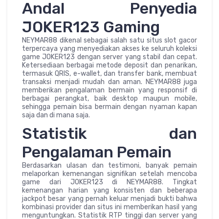
Andal Penyedia
JOKER123 Gaming
NEYMAR88 dikenal sebagai salah satu situs slot gacor
terpercaya yang menyediakan akses ke seluruh koleksi
game JOKER123 dengan server yang stabil dan cepat.
Ketersediaan berbagai metode deposit dan penarikan,
termasuk QRIS, e-wallet, dan transfer bank, membuat
transaksi menjadi mudah dan aman. NEYMAR88 juga
memberikan pengalaman bermain yang responsif di
berbagai perangkat, baik desktop maupun mobile,
sehingga pemain bisa bermain dengan nyaman kapan
saja dan di mana saja.
Statistik dan
Pengalaman Pemain
Berdasarkan ulasan dan testimoni, banyak pemain
melaporkan kemenangan signifikan setelah mencoba
game dari JOKER123 di NEYMAR88. Tingkat
kemenangan harian yang konsisten dan beberapa
jackpot besar yang pernah keluar menjadi bukti bahwa
kombinasi provider dan situs ini memberikan hasil yang
menguntungkan. Statistik RTP tinggi dan server yang