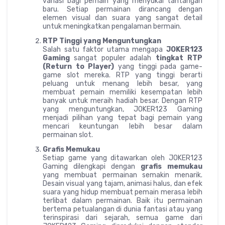
variasi bagi pemain yang menyukai tantangan
baru. Setiap permainan dirancang dengan
elemen visual dan suara yang sangat detail
untuk meningkatkan pengalaman bermain.
RTP Tinggi yang Menguntungkan
Salah satu faktor utama mengapa
JOKER123
Gaming
sangat populer adalah
tingkat RTP
(Return to Player)
yang tinggi pada game-
game slot mereka. RTP yang tinggi berarti
peluang untuk menang lebih besar, yang
membuat pemain memiliki kesempatan lebih
banyak untuk meraih hadiah besar. Dengan RTP
yang menguntungkan, JOKER123 Gaming
menjadi pilihan yang tepat bagi pemain yang
mencari keuntungan lebih besar dalam
permainan slot.
Grafis Memukau
Setiap game yang ditawarkan oleh JOKER123
Gaming dilengkapi dengan
grafis memukau
yang membuat permainan semakin menarik.
Desain visual yang tajam, animasi halus, dan efek
suara yang hidup membuat pemain merasa lebih
terlibat dalam permainan. Baik itu permainan
bertema petualangan di dunia fantasi atau yang
terinspirasi dari sejarah, semua game dari