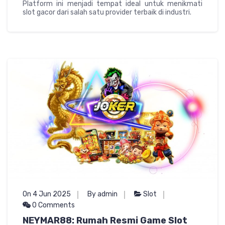
Platform ini menjadi tempat ideal untuk menikmati
slot gacor dari salah satu provider terbaik di industri.
On 4 Jun 2025
By admin
Slot
0 Comments
NEYMAR88: Rumah Resmi Game Slot