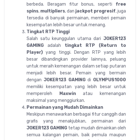
berbeda. Beragam fitur bonus, seperti
free
spins
,
multipliers
, dan
jackpot progresif
, juga
tersedia di banyak permainan, memberi pemain
kesempatan lebih besar untuk menang.
Tingkat RTP Tinggi
Salah satu keunggulan utama dari
JOKER123
GAMING
adalah
tingkat RTP (Return to
Player)
yang tinggi. Dengan RTP yang lebih
besar dibandingkan provider lainnya, peluang
untuk meraih kemenangan dalam setiap putaran
menjadi lebih besar. Pemain yang bermain
dengan
JOKER123 GAMING
di
OLYMPUS1000
memiliki kesempatan yang lebih besar untuk
memperoleh
Maxwin
atau kemenangan
maksimal yang menggiurkan.
Permainan yang Mudah Dimainkan
Meskipun menawarkan berbagai fitur canggih dan
grafis yang menakjubkan, permainan dari
JOKER123 GAMING
tetap mudah dimainkan oleh
semua kalangan pemain, baik pemula maupun