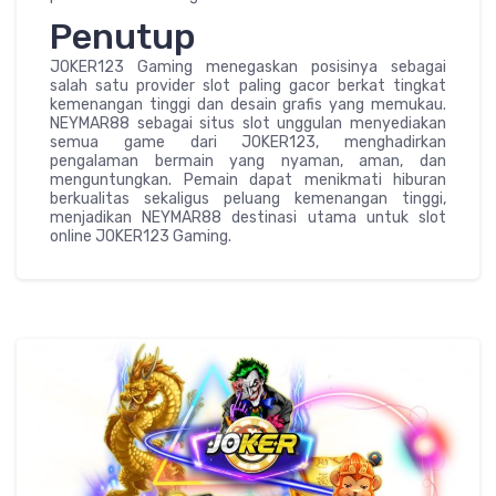
Penutup
JOKER123 Gaming menegaskan posisinya sebagai
salah satu provider slot paling gacor berkat tingkat
kemenangan tinggi dan desain grafis yang memukau.
NEYMAR88 sebagai situs slot unggulan menyediakan
semua game dari JOKER123, menghadirkan
pengalaman bermain yang nyaman, aman, dan
menguntungkan. Pemain dapat menikmati hiburan
berkualitas sekaligus peluang kemenangan tinggi,
menjadikan NEYMAR88 destinasi utama untuk slot
online JOKER123 Gaming.