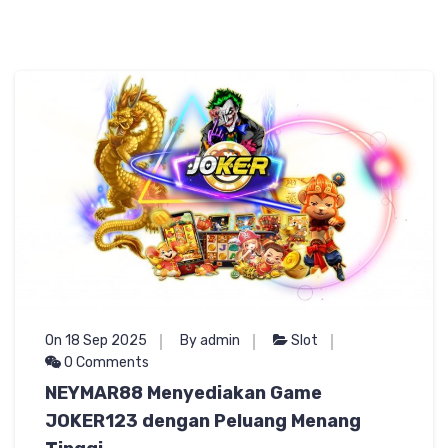
On 18 Sep 2025
By admin
Slot
0 Comments
NEYMAR88 Menyediakan Game
JOKER123 dengan Peluang Menang