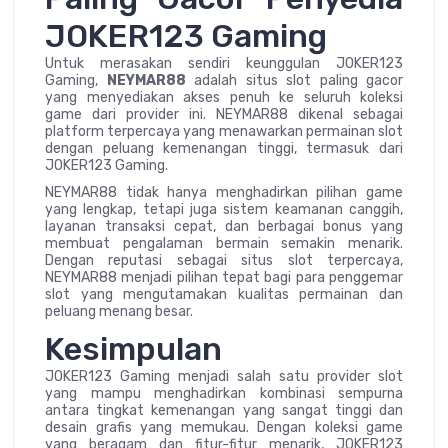
JOKER123 Gaming
Untuk merasakan sendiri keunggulan JOKER123
Gaming,
NEYMAR88
adalah situs slot paling gacor
yang menyediakan akses penuh ke seluruh koleksi
game dari provider ini. NEYMAR88 dikenal sebagai
platform terpercaya yang menawarkan permainan slot
dengan peluang kemenangan tinggi, termasuk dari
JOKER123 Gaming.
NEYMAR88 tidak hanya menghadirkan pilihan game
yang lengkap, tetapi juga sistem keamanan canggih,
layanan transaksi cepat, dan berbagai bonus yang
membuat pengalaman bermain semakin menarik.
Dengan reputasi sebagai situs slot terpercaya,
NEYMAR88 menjadi pilihan tepat bagi para penggemar
slot yang mengutamakan kualitas permainan dan
peluang menang besar.
Kesimpulan
JOKER123 Gaming menjadi salah satu provider slot
yang mampu menghadirkan kombinasi sempurna
antara tingkat kemenangan yang sangat tinggi dan
desain grafis yang memukau. Dengan koleksi game
yang beragam dan fitur-fitur menarik, JOKER123