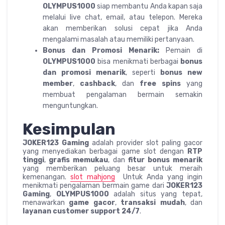
OLYMPUS1000
siap membantu Anda kapan saja
melalui live chat, email, atau telepon. Mereka
akan memberikan solusi cepat jika Anda
mengalami masalah atau memiliki pertanyaan.
Bonus dan Promosi Menarik:
Pemain di
OLYMPUS1000
bisa menikmati berbagai
bonus
dan promosi menarik
, seperti
bonus new
member
,
cashback
, dan
free spins
yang
membuat pengalaman bermain semakin
menguntungkan.
Kesimpulan
JOKER123 Gaming
adalah provider slot paling gacor
yang menyediakan berbagai game slot dengan
RTP
tinggi
,
grafis memukau
, dan
fitur bonus menarik
yang memberikan peluang besar untuk meraih
kemenangan.
slot mahjong
Untuk Anda yang ingin
menikmati pengalaman bermain game dari
JOKER123
Gaming
,
OLYMPUS1000
adalah situs yang tepat,
menawarkan
game gacor
,
transaksi mudah
, dan
layanan customer support 24/7
.