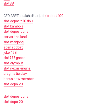
slot88
CERIABET adalah situs judi
slot bet 100
slot deposit 10 ribu
slot kamboja
slot deposit qris
server thailand
slot mahjong
agen sbobet
joker123
slot777 gacor
slot olympus
slot nexus engine
pragmatic play
bonus new member
slot depo 20
slot deposit qris
slot depo 20