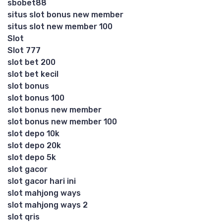
sbobet88
situs slot bonus new member
situs slot new member 100
Slot
Slot 777
slot bet 200
slot bet kecil
slot bonus
slot bonus 100
slot bonus new member
slot bonus new member 100
slot depo 10k
slot depo 20k
slot depo 5k
slot gacor
slot gacor hari ini
slot mahjong ways
slot mahjong ways 2
slot qris