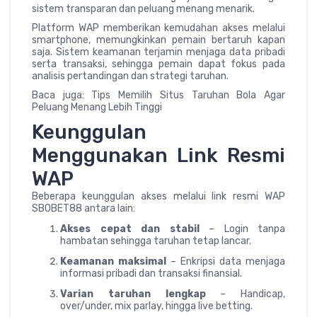
sistem transparan dan peluang menang menarik.
Platform WAP memberikan kemudahan akses melalui
smartphone, memungkinkan pemain bertaruh kapan
saja. Sistem keamanan terjamin menjaga data pribadi
serta transaksi, sehingga pemain dapat fokus pada
analisis pertandingan dan strategi taruhan.
Baca juga: Tips Memilih Situs Taruhan Bola Agar
Peluang Menang Lebih Tinggi
Keunggulan
Menggunakan Link Resmi
WAP
Beberapa keunggulan akses melalui link resmi WAP
SBOBET88 antara lain:
Akses cepat dan stabil
– Login tanpa
hambatan sehingga taruhan tetap lancar.
Keamanan maksimal
– Enkripsi data menjaga
informasi pribadi dan transaksi finansial.
Varian taruhan lengkap
– Handicap,
over/under, mix parlay, hingga live betting.