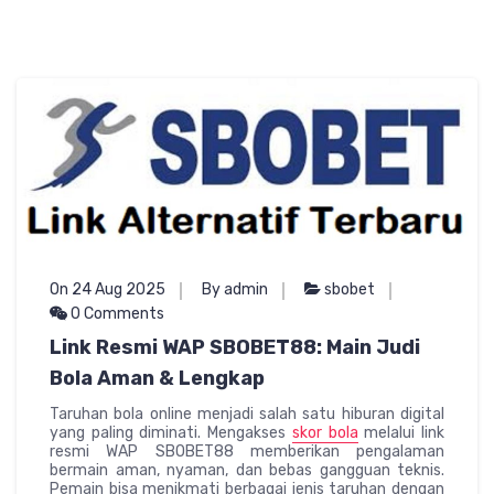
On 24 Aug 2025
By admin
sbobet
0 Comments
Link Resmi WAP SBOBET88: Main Judi
Bola Aman & Lengkap
Taruhan bola online menjadi salah satu hiburan digital
yang paling diminati. Mengakses
skor bola
melalui link
resmi WAP SBOBET88 memberikan pengalaman
bermain aman, nyaman, dan bebas gangguan teknis.
Pemain bisa menikmati berbagai jenis taruhan dengan