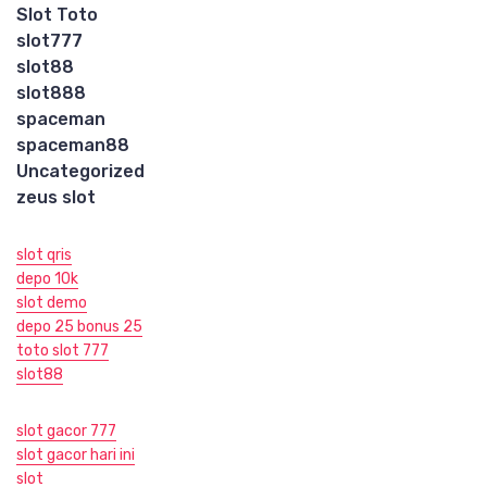
Slot Toto
slot777
slot88
slot888
spaceman
spaceman88
Uncategorized
zeus slot
slot qris
depo 10k
slot demo
depo 25 bonus 25
toto slot 777
slot88
slot gacor 777
slot gacor hari ini
slot