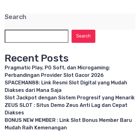
Search
Search
Recent Posts
Pragmatic Play, PG Soft, dan Microgaming:
Perbandingan Provider Slot Gacor 2026
SPACEMAN88: Link Resmi Slot Digital yang Mudah
Diakses dari Mana Saja
Slot Jackpot dengan Sistem Progresif yang Menarik
ZEUS SLOT : Situs Demo Zeus Anti Lag dan Cepat
Diakses
BONUS NEW MEMBER : Link Slot Bonus Member Baru
Mudah Raih Kemenangan