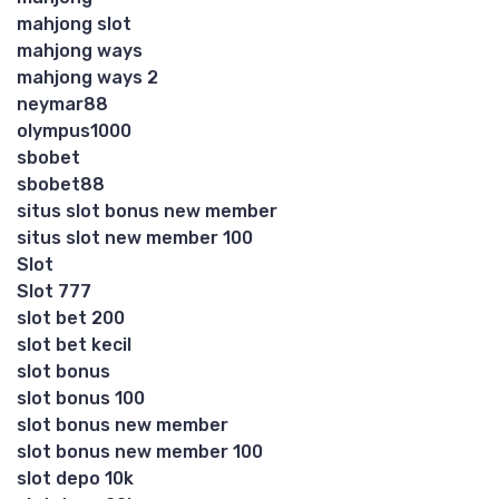
mahjong slot
mahjong ways
mahjong ways 2
neymar88
olympus1000
sbobet
sbobet88
situs slot bonus new member
situs slot new member 100
Slot
Slot 777
slot bet 200
slot bet kecil
slot bonus
slot bonus 100
slot bonus new member
slot bonus new member 100
slot depo 10k