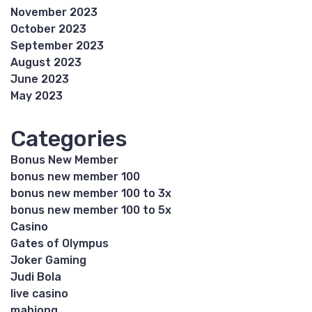
November 2023
October 2023
September 2023
August 2023
June 2023
May 2023
Categories
Bonus New Member
bonus new member 100
bonus new member 100 to 3x
bonus new member 100 to 5x
Casino
Gates of Olympus
Joker Gaming
Judi Bola
live casino
mahjong