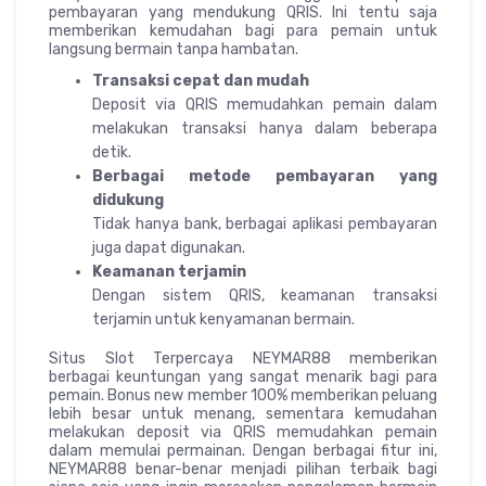
pembayaran yang mendukung QRIS. Ini tentu saja
memberikan kemudahan bagi para pemain untuk
langsung bermain tanpa hambatan.
Transaksi cepat dan mudah
Deposit via QRIS memudahkan pemain dalam
melakukan transaksi hanya dalam beberapa
detik.
Berbagai metode pembayaran yang
didukung
Tidak hanya bank, berbagai aplikasi pembayaran
juga dapat digunakan.
Keamanan terjamin
Dengan sistem QRIS, keamanan transaksi
terjamin untuk kenyamanan bermain.
Situs Slot Terpercaya NEYMAR88 memberikan
berbagai keuntungan yang sangat menarik bagi para
pemain. Bonus new member 100% memberikan peluang
lebih besar untuk menang, sementara kemudahan
melakukan deposit via QRIS memudahkan pemain
dalam memulai permainan. Dengan berbagai fitur ini,
NEYMAR88 benar-benar menjadi pilihan terbaik bagi