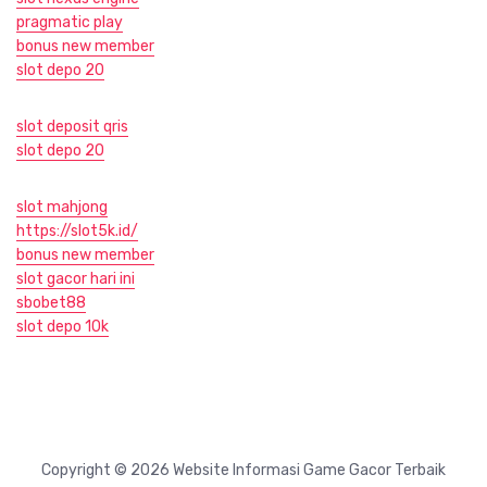
pragmatic play
bonus new member
slot depo 20
slot deposit qris
slot depo 20
slot mahjong
https://slot5k.id/
bonus new member
slot gacor hari ini
sbobet88
slot depo 10k
Copyright © 2026 Website Informasi Game Gacor Terbaik