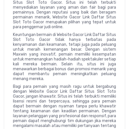
Situs Slot Toto Gacor. Situs ini telah terbukti
menyediakan layanan yang aman dan fair bagi para
pemainnya. Dengan reputasi yang baik dan beragam
permainan menarik, Website Gacor Link Daftar Situs
Slot Toto Gacor merupakan pilihan yang tepat untuk
para penggemar judi online.
Keuntungan bermain di Website Gacor Link Daftar Situs
Slot Toto Gacor tidak hanya terbatas pada
kenyamanan dan keamanan, tetapi juga pada peluang
untuk meraih kemenangan besar. Dengan sistem
Maxwin yang inovatif, pemain memiliki kesempatan
untuk memenangkan hadiah-hadiah spektakuler setiap
kali mereka bermain. Selain itu, situs ini juga
menawarkan berbagai bonus dan promosi menarik yang
dapat membantu pemain meningkatkan peluang
menang mereka.
Bagi para pemain yang masih ragu untuk bergabung
dengan Website Gacor Link Daftar Situs Slot Toto
Gacor, jangan khawatir. Situs ini telah terbukti memiliki
lisensi resmi dan terpercaya, sehingga para pemain
dapat bermain dengan nyaman tanpa perlu khawatir
tentang keamanan dan keadilan permainan. Dengan
layanan pelanggan yang profesional dan responsif, para
pemain dapat menghubungi tim dukungan jika mereka
mengalami masalah atau memiliki pertanyaan tentang