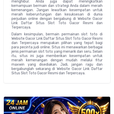
menghibur. Anda juga dapat meningkatkan
kemampuan bermain dan strategi Anda dalam meraih
kemenangan. Jangan lewatkan kesempatan untuk
meraih keberuntungan dan kesuksesan di dunia
perjudian online dengan bergabung di Website Gacor
Link Daftar Situs Slot Toto Gacor Resmi dan
Terpercaya.
Dalam kesimpulan, bermain permainan slot toto di
Website Gacor Link Daftar Situs Slot Toto Gacor Resmi
dan Terpercaya merupakan pilihan yang tepat bagi
para pecinta judi online. Situs ini menawarkan berbagai
jenis permainan slot toto yang menarik dan seru. Selain
itu, situs ini juga memberikan kesempatan untuk
meraih kemenangan dengan mudah melalui fitur
maxwin yang disediakan. Jadi, jangan ragu dan
bergabunglah sekarang di Website Gacor Link Daftar
Situs Slot Toto Gacor Resmi dan Terpercaya.