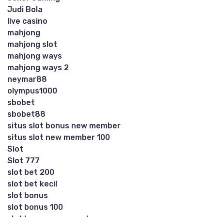
Judi Bola
live casino
mahjong
mahjong slot
mahjong ways
mahjong ways 2
neymar88
olympus1000
sbobet
sbobet88
situs slot bonus new member
situs slot new member 100
Slot
Slot 777
slot bet 200
slot bet kecil
slot bonus
slot bonus 100