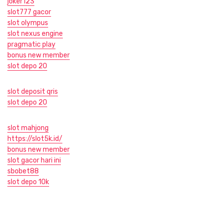
joker123
slot777 gacor
slot olympus
slot nexus engine
pragmatic play
bonus new member
slot depo 20
slot deposit qris
slot depo 20
slot mahjong
https://slot5k.id/
bonus new member
slot gacor hari ini
sbobet88
slot depo 10k