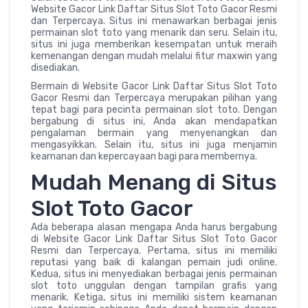
Website Gacor Link Daftar Situs Slot Toto Gacor Resmi
dan Terpercaya. Situs ini menawarkan berbagai jenis
permainan slot toto yang menarik dan seru. Selain itu,
situs ini juga memberikan kesempatan untuk meraih
kemenangan dengan mudah melalui fitur maxwin yang
disediakan.
Bermain di Website Gacor Link Daftar Situs Slot Toto
Gacor Resmi dan Terpercaya merupakan pilihan yang
tepat bagi para pecinta permainan slot toto. Dengan
bergabung di situs ini, Anda akan mendapatkan
pengalaman bermain yang menyenangkan dan
mengasyikkan. Selain itu, situs ini juga menjamin
keamanan dan kepercayaan bagi para membernya.
Mudah Menang di Situs
Slot Toto Gacor
Ada beberapa alasan mengapa Anda harus bergabung
di Website Gacor Link Daftar Situs Slot Toto Gacor
Resmi dan Terpercaya. Pertama, situs ini memiliki
reputasi yang baik di kalangan pemain judi online.
Kedua, situs ini menyediakan berbagai jenis permainan
slot toto unggulan dengan tampilan grafis yang
menarik. Ketiga, situs ini memiliki sistem keamanan