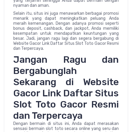
yang terjamin sehingga Anda dapat bermain dengan
nyaman dan aman.
Selain itu, situs ini juga menawarkan berbagai promosi
menarik yang dapat meningkatkan peluang Anda
meraih kemenangan. Dengan adanya promosi seperti
bonus deposit, cashback, dan jackpot, Anda memiliki
kesempatan untuk mendapatkan keuntungan yang
besar. Jadi, jangan ragu lagi dan segera bergabung di
Website Gacor Link Daftar Situs Slot Toto Gacor Resmi
dan Terpercaya.
Jangan Ragu dan
Bergabunglah
Sekarang di Website
Gacor Link Daftar Situs
Slot Toto Gacor Resmi
dan Terpercaya
Dengan bermain di situs ini, Anda dapat merasakan
sensasi bermain slot toto secara online yang seru dan