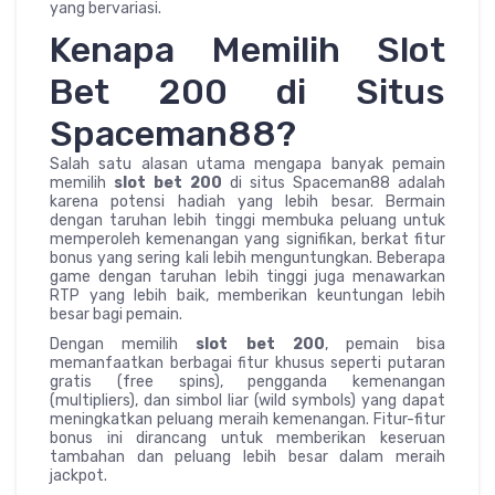
yang bervariasi.
Kenapa Memilih Slot
Bet 200 di Situs
Spaceman88?
Salah satu alasan utama mengapa banyak pemain
memilih
slot bet 200
di situs Spaceman88 adalah
karena potensi hadiah yang lebih besar. Bermain
dengan taruhan lebih tinggi membuka peluang untuk
memperoleh kemenangan yang signifikan, berkat fitur
bonus yang sering kali lebih menguntungkan. Beberapa
game dengan taruhan lebih tinggi juga menawarkan
RTP yang lebih baik, memberikan keuntungan lebih
besar bagi pemain.
Dengan memilih
slot bet 200
, pemain bisa
memanfaatkan berbagai fitur khusus seperti putaran
gratis (free spins), pengganda kemenangan
(multipliers), dan simbol liar (wild symbols) yang dapat
meningkatkan peluang meraih kemenangan. Fitur-fitur
bonus ini dirancang untuk memberikan keseruan
tambahan dan peluang lebih besar dalam meraih
jackpot.