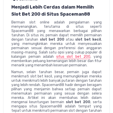
Menjadi Lebih Cerdas dalam Memilih
Slot Bet 200 di Situs Spaceman88
Bermain slot online adalah pengalaman yang
menyenangkan, terutama di situs seperti
Spaceman88 yang menawarkan berbagai pilihan
taruhan. Di situs ini, pemain dapat memilih permainan
dengan taruhan
slot bet 200
atau
slot bet kecil
,
yang memungkinkan mereka untuk menyesuaikan
permainan sesuai dengan preferensi dan anggaran
masing-masing. Salah satu opsi yang cukup populer di
kalangan pemain adalah
situs slot bet 200
, yang
memberikan peluang kemenangan lebih besar dan fitur
menarik yang menambah keseruan permainan.
Namun, selain taruhan besar, pemain juga dapat
menikmati slot bet kecil, yang memungkinkan mereka
untuk menikmati lebih banyak putaran dengan taruhan
yang lebih rendah. Spaceman88 hadir dengan beragam
pilihan yang menjamin bahwa setiap pemain dapat
menemukan permainan yang sesuai dengan selera
mereka. Artikel ini akan membahas lebih dalam
mengenai keuntungan bermain
slot bet 200
, serta
mengapa situs Spaceman88 adalah tempat yang
tepat untuk menikmati permainan slot dengan taruhan