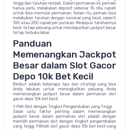
tinggi dan taruhan rendah. Dalam permainan ini, pemain
hanya perlu melakukan deposit sebesar 10 ribu rupiah
untuk bisa memulai permainan. Selain itu, pemain bisa
melakukan taruhan dengan nominal yang kecil, seperti
100 atau 200 rupiah per putaran. Meskipun taruhannya
kecil, tetapi peluang untuk mendapatkan jackpot besar
tetap terbuka lebar.
Panduan
Memenangkan Jackpot
Besar dalam Slot Gacor
Depo 10k Bet Kecil
Berikut adalah beberapa tips dan strategi yang bisa
Anda lakukan untuk meningkatkan peluang Anda
memenangkan jackpot besar dalam permainan slot
gacor depo 10k bet kecil:
1. Pilih Slot dengan Tingkat Pengembalian yang Tinggi
Salah satu faktor penting dalam memenangkan
jackpot besar dalam permainan slot adalah dengan
memilih permainan slot dengan tingkat pengembalian
yang tinggi. Pilihlah slot gacor depo 10k bet kecil yang