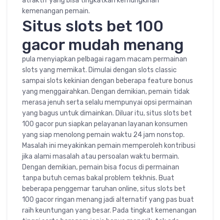
atraktif yang bisa tingkatkan kemungkinan
kemenangan pemain.
Situs slots bet 100
gacor mudah menang
pula menyiapkan pelbagai ragam macam permainan
slots yang memikat. Dimulai dengan slots classic
sampai slots kekinian dengan beberapa feature bonus
yang menggairahkan. Dengan demikian, pemain tidak
merasa jenuh serta selalu mempunyai opsi permainan
yang bagus untuk dimainkan. Diluar itu, situs slots bet
100 gacor pun siapkan pelayanan layanan konsumen
yang siap menolong pemain waktu 24 jam nonstop.
Masalah ini meyakinkan pemain memperoleh kontribusi
jika alami masalah atau persoalan waktu bermain.
Dengan demikian, pemain bisa focus di permainan
tanpa butuh cemas bakal problem tekhnis. Buat
beberapa penggemar taruhan online, situs slots bet
100 gacor ringan menang jadi alternatif yang pas buat
raih keuntungan yang besar. Pada tingkat kemenangan