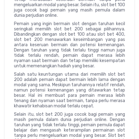
mengeluarkan modal yang besar. Selain itu, slot bet 100
juga cocok bagi pemain yang masih pemula dalam
dunia perjudian online.
Pemain yang ingin bermain slot dengan taruhan kecil
seringkali memilih slot bet 200 sebagai pilihannya.
Dibandingkan dengan slot bet 100 atau slot bet 400,
slot bet 200 menawarkan keseimbangan yang pas
antara keseruan bermain dan potensi kemenangan.
Dengan taruhan yang tidak terlalu tinggi namun juga
tidak terlalu rendah, pemain dapat merasa lebih
nyaman saat bermain dan tetap memiliki kesempatan
untuk memenangkan hadiah yang besar.
Salah satu keuntungan utama dari memilih slot bet
200 adalah pemain dapat bermain lebih lama dengan
modal yang sama. Meskipun taruhannya relatif rendah,
namun potensi kemenangan yang ditawarkan tetap
besar. Hal ini membuat para pemain merasa lebih
tenang dan nyaman saat bermain, tanpa perlu merasa
khawatir kehabisan modal terlalu cepat.
Selain itu, slot bet 200 juga cocok bagi pemain yang
masih pemula dalam dunia perjudian online. Dengan
taruhan yang tidak terlalu tinggi, pemain pemula dapat
belajar dan mengasah keterampilan permainan slot
tanpa perlu mengeluarkan modal yang besar. Slot bet