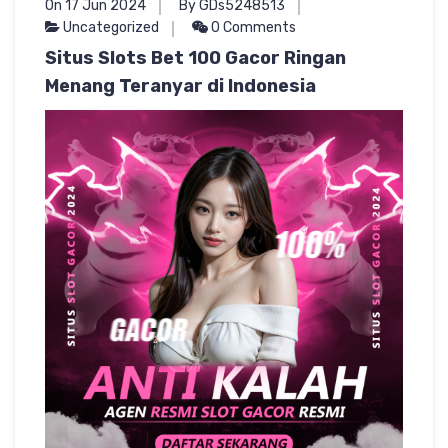
On 17 Jun 2024
By GDs5248513
Uncategorized
0 Comments
Situs Slots Bet 100 Gacor Ringan
Menang Teranyar di Indonesia