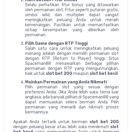
Selalu perhatikan fitur bonus yang ditawarkan
oleh permainan slot. Fitur seperti putaran gratis,
simbol wild, dan multiplier dapat sangat
meningkatkan peluang Anda untuk meraih
kemenangan. Pastikan untuk memanfaatkan
setiap kesempatan yang diberikan oleh
permainan.
Pilih Game dengan RTP Tinggi
Salah satu cara untuk meningkatkan peluang
menang adalah dengan memilih permainan slot
dengan RTP (Return to Player) tinggi. Situs
Spaceman88 menawarkan berbagai pilihan
permainan dengan RTP yang menguntungkan,
baik untuk
slot bet 200
maupun
slot bet kecil
.
Mainkan Permainan yang Anda Nikmati
Pilih permainan slot yang sesuai dengan
preferensi Anda. Jika Anda lebih suka tema luar
angkasa, ada banyak pilihan di Spaceman88 yang
dapat memuaskan selera bermain Anda. Pilih
permainan yang menarik dan nikmati proses
bermainnya.
Apakah Anda tertarik untuk bermain
slot bet 200
dengan peluang besar atau lebih suka menikmati
slot
bet kecil
yang memungkinkan Anda untuk bermain