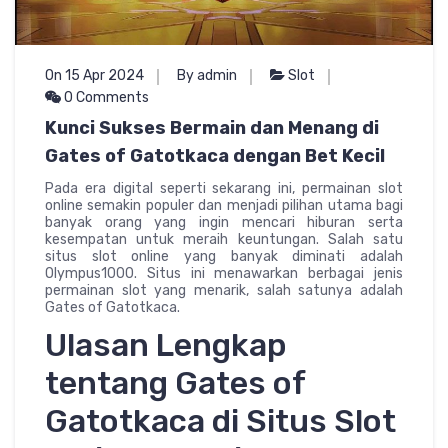
On 15 Apr 2024
By admin
Slot
0 Comments
Kunci Sukses Bermain dan Menang di
Gates of Gatotkaca dengan Bet Kecil
Pada era digital seperti sekarang ini, permainan slot
online semakin populer dan menjadi pilihan utama bagi
banyak orang yang ingin mencari hiburan serta
kesempatan untuk meraih keuntungan. Salah satu
situs slot online yang banyak diminati adalah
Olympus1000. Situs ini menawarkan berbagai jenis
permainan slot yang menarik, salah satunya adalah
Gates of Gatotkaca.
Ulasan Lengkap
tentang Gates of
Gatotkaca di Situs Slot