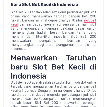
Baru Slot Bet Kecil di Indonesia
Slot Bet 200 adalah salah satu jenis permainan judi slot
online yang menawarkan taruhan dengan bet 200
rupiah. Dengan minimal deposit hanya 10 ribu,
slot bet
kecil
pemain dapat menikmati sensasi bermain slot
yang mengguncang dengan peluang besar untuk
memenangkan hadiah besar. Dengan tema yang
menarik dan fitur-fitur inovatif, Slot Bet 200
menawarkan pengalaman bermain yang
menyenangkan bagi para penggemar judi slot di
Indonesia.
Menawarkan Taruhan
baru Slot Bet Kecil di
Indonesia
Slot Bet 200 adalah salah satu platform judi slot online
terbaik yang menawarkan taruhan baru dengan bet
kecil di Indonesia. Dengan minimal deposit hanya 10 ribu
rupiah, pemain dapat memulai petualangan judi slot
mereka dan berkesempatan untuk memenangkan
hadiah besar. Slot Bet 200 menawarkan berbagai
pilihan permainan slot yang menarik dengan tema yang