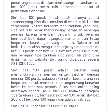
peruntungan anda di dalam memasangkan taruhan slot
bet 100 perak serta raih kemenangan besar di
permainan slot online.
Slot bet 100 perak adalah salah satunya variasi
taruhan yang bisa diketemukan di website slot online
terpercaya. Antara beragam tipe taruhan yang ada,
slot bet 100 perak mengundang perhatian beberapa
pemain karena memberi peluang untuk bermain
bermodal lebih dapat dijangkau namun masih tetap
berpotensi keuntungan yang menarik. Dalam artikel
berikut, kami akan mengulas selanjutnya mengenai slot
bet 100 perak, slot bet 200, slot bet kecil 100 rupiah,
dan beragam tipe taruhan slot yang lain yang bisa
dimainkan di website slot paling dipercaya seperti
ASTRONOT777.
Slot bet 100 perak adalah taruhan yang
memungkinkannya pemain untuk taruhan dengan
nominal 100 perak. Walaupun kelihatan kecil, taruhan ini
berpotensi untuk memberi keuntungan yang lumayan
besar ke beberapa pemain. Situs slot online paling
dipercaya seperti ASTRONOT777 sediakan beragam
tipe taruhan slot, termasuk slot bet 100 perak, slot bet
200, slot bet kecil 100 rupiah, dan ada banyak lagi.
Slot Bet 200 dan Slot Bet Kecil 100 Rupiah