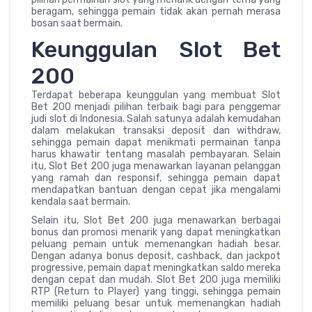
beragam, sehingga pemain tidak akan pernah merasa
bosan saat bermain.
Keunggulan Slot Bet
200
Terdapat beberapa keunggulan yang membuat Slot
Bet 200 menjadi pilihan terbaik bagi para penggemar
judi slot di Indonesia. Salah satunya adalah kemudahan
dalam melakukan transaksi deposit dan withdraw,
sehingga pemain dapat menikmati permainan tanpa
harus khawatir tentang masalah pembayaran. Selain
itu, Slot Bet 200 juga menawarkan layanan pelanggan
yang ramah dan responsif, sehingga pemain dapat
mendapatkan bantuan dengan cepat jika mengalami
kendala saat bermain.
Selain itu, Slot Bet 200 juga menawarkan berbagai
bonus dan promosi menarik yang dapat meningkatkan
peluang pemain untuk memenangkan hadiah besar.
Dengan adanya bonus deposit, cashback, dan jackpot
progressive, pemain dapat meningkatkan saldo mereka
dengan cepat dan mudah. Slot Bet 200 juga memiliki
RTP (Return to Player) yang tinggi, sehingga pemain
memiliki peluang besar untuk memenangkan hadiah