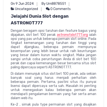
On 9 Jun 2024
By Urn8878551
Uncategorized
0 Comments
Jelajahi Dunia Slot dengan
ASTRONOT777
Dengan beragam opsi taruhan dan feature bagus yang
dijajakan, slot bet 100 perak
astronotslot777.org
ialah
opsi yang pas untuk beberapa pemain slot online. Pada
tingkat kemenangan yang taruhan dan tinggi yang
dapat dijangkau, beberapa pemain mempunyai
kesempatan yang lebih besar untuk raih keuntungan
yang besar dalam kurun waktu singkat. Maka jangan
sangsi untuk coba peruntungan Anda di slot bet 100
perak dan capai kemenangan besar bersama situs slot
paling dipercaya seperti ASTRONOT777.
Di dalam menunjuk situs slot bet 100 perak, ada sekian
banyak soal yang harus menjadi perhatian oleh
beberapa pemain. Pertama, pastini situs itu punyai
lisensi dapat dipercaya serta sah. Masalah ini penting
untuk menegaskan kalau beberapa pemain akan
mendapati pengalaman bermain yang fair serta aman
dalam web itu.
Ke-2 , simak pula type permainan slot yang disajikan