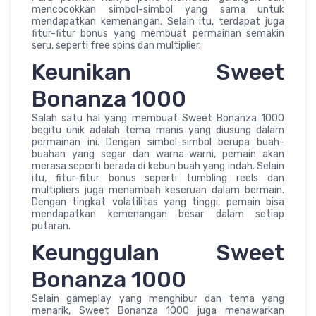
mencocokkan simbol-simbol yang sama untuk
mendapatkan kemenangan. Selain itu, terdapat juga
fitur-fitur bonus yang membuat permainan semakin
seru, seperti free spins dan multiplier.
Keunikan Sweet
Bonanza 1000
Salah satu hal yang membuat Sweet Bonanza 1000
begitu unik adalah tema manis yang diusung dalam
permainan ini. Dengan simbol-simbol berupa buah-
buahan yang segar dan warna-warni, pemain akan
merasa seperti berada di kebun buah yang indah. Selain
itu, fitur-fitur bonus seperti tumbling reels dan
multipliers juga menambah keseruan dalam bermain.
Dengan tingkat volatilitas yang tinggi, pemain bisa
mendapatkan kemenangan besar dalam setiap
putaran.
Keunggulan Sweet
Bonanza 1000
Selain gameplay yang menghibur dan tema yang
menarik, Sweet Bonanza 1000 juga menawarkan