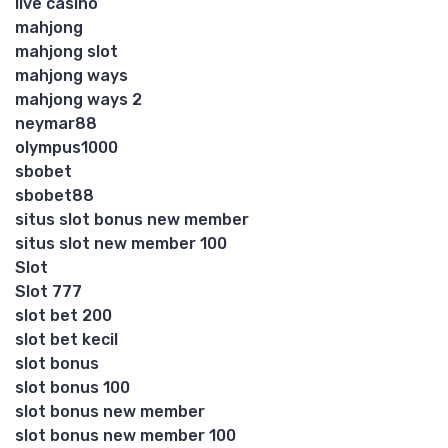
live casino
mahjong
mahjong slot
mahjong ways
mahjong ways 2
neymar88
olympus1000
sbobet
sbobet88
situs slot bonus new member
situs slot new member 100
Slot
Slot 777
slot bet 200
slot bet kecil
slot bonus
slot bonus 100
slot bonus new member
slot bonus new member 100