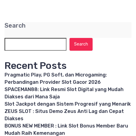
Search
Search
Recent Posts
Pragmatic Play, PG Soft, dan Microgaming:
Perbandingan Provider Slot Gacor 2026
SPACEMAN88: Link Resmi Slot Digital yang Mudah
Diakses dari Mana Saja
Slot Jackpot dengan Sistem Progresif yang Menarik
ZEUS SLOT : Situs Demo Zeus Anti Lag dan Cepat
Diakses
BONUS NEW MEMBER : Link Slot Bonus Member Baru
Mudah Raih Kemenangan