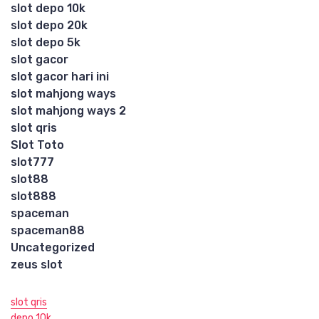
slot depo 10k
slot depo 20k
slot depo 5k
slot gacor
slot gacor hari ini
slot mahjong ways
slot mahjong ways 2
slot qris
Slot Toto
slot777
slot88
slot888
spaceman
spaceman88
Uncategorized
zeus slot
slot qris
depo 10k