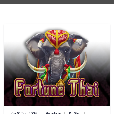
On 10 Jun 2025
By admin
Slot