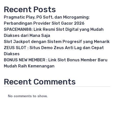
Recent Posts
Pragmatic Play, PG Soft, dan Microgaming:
Perbandingan Provider Slot Gacor 2026
SPACEMAN88: Link Resmi Slot Digital yang Mudah
Diakses dari Mana Saja
Slot Jackpot dengan Sistem Progresif yang Menarik
ZEUS SLOT : Situs Demo Zeus Anti Lag dan Cepat
Diakses
BONUS NEW MEMBER : Link Slot Bonus Member Baru
Mudah Raih Kemenangan
Recent Comments
No comments to show.