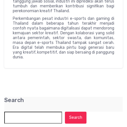
tanggung jawab sosial, industri ini diprediksi akan terus
tumbuh dan memberikan kontribusi signifikan bagi
perekonomian kreatif Thailand.
Perkembangan pesat industri e-sports dan gaming di
Thailand dalam beberapa tahun terakhir menjadi
contoh nyata bagaimana digitalisasi dapat mendorong
kemajuan sektor kreatif. Dengan kolaborasi yang solid
antara pemerintah, sektor swasta, dan komunitas,
masa depan e-sports Thailand tampak sangat cerah.
Era digital telah membuka pintu bagi generasi baru
yang kreatif, kompetitif, dan siap bersaing di panggung
dunia.
Search
Search