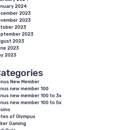
nuary 2024
ecember 2023
ovember 2023
tober 2023
eptember 2023
gust 2023
ne 2023
y 2023
ategories
onus New Member
nus new member 100
nus new member 100 to 3x
nus new member 100 to 5x
sino
tes of Olympus
ker Gaming