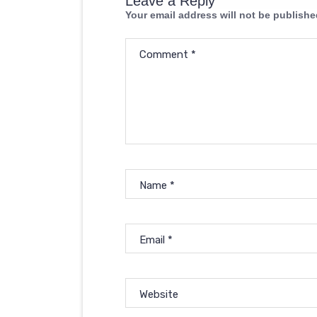
Leave a Reply
Your email address will not be publishe
Comment
*
Name
*
Email
*
Website