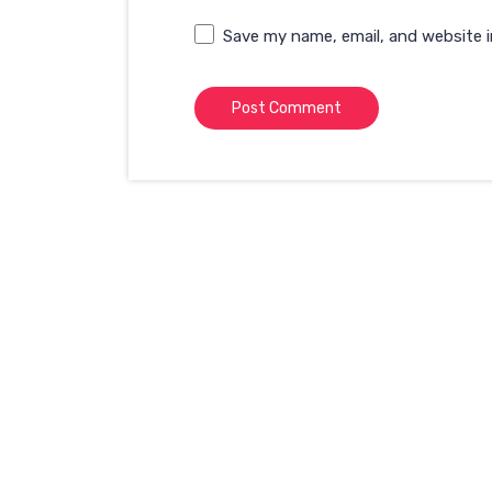
Save my name, email, and website i