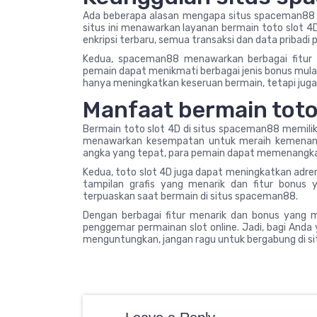
Ada beberapa alasan mengapa situs spaceman88 me
situs ini menawarkan layanan bermain toto slot 
enkripsi terbaru, semua transaksi dan data pribadi p
Kedua, spaceman88 menawarkan berbagai fitur 
pemain dapat menikmati berbagai jenis bonus mulai 
hanya meningkatkan keseruan bermain, tetapi jug
Manfaat bermain toto
Bermain toto slot 4D di situs spaceman88 memilik
menawarkan kesempatan untuk meraih kemenang
angka yang tepat, para pemain dapat memenangkan
Kedua, toto slot 4D juga dapat meningkatkan adr
tampilan grafis yang menarik dan fitur bonus
terpuaskan saat bermain di situs spaceman88.
Dengan berbagai fitur menarik dan bonus yang me
penggemar permainan slot online. Jadi, bagi Anda 
menguntungkan, jangan ragu untuk bergabung di s