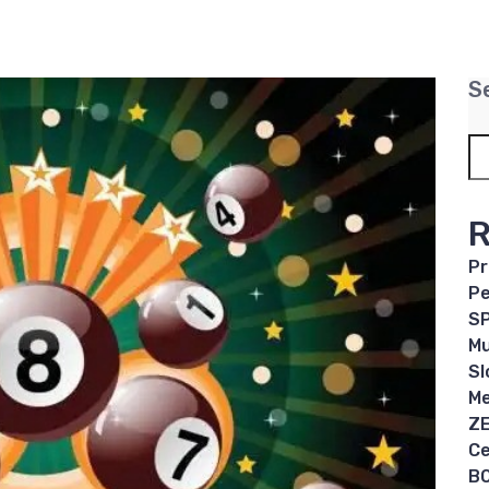
S
R
Pr
Pe
SP
Mu
Sl
Me
ZE
Ce
BO