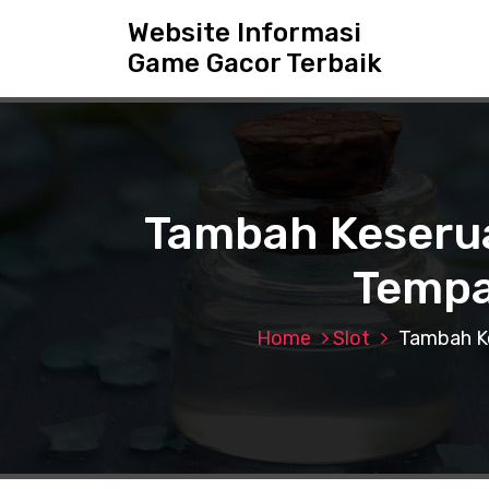
S
Website Informasi
k
Game Gacor Terbaik
i
p
t
o
c
o
n
Tambah Keseru
t
e
Tempa
n
t
Home
Slot
Tambah Ke