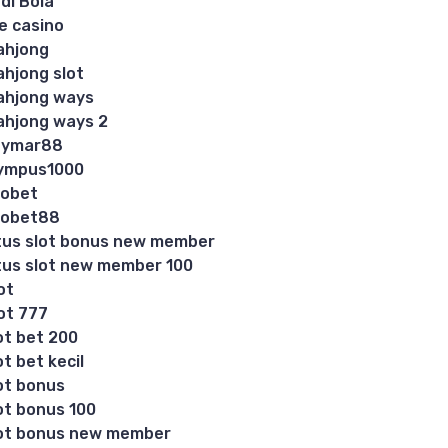
di Bola
ve casino
ahjong
hjong slot
hjong ways
hjong ways 2
eymar88
ympus1000
obet
bobet88
tus slot bonus new member
tus slot new member 100
ot
ot 777
ot bet 200
ot bet kecil
ot bonus
ot bonus 100
ot bonus new member