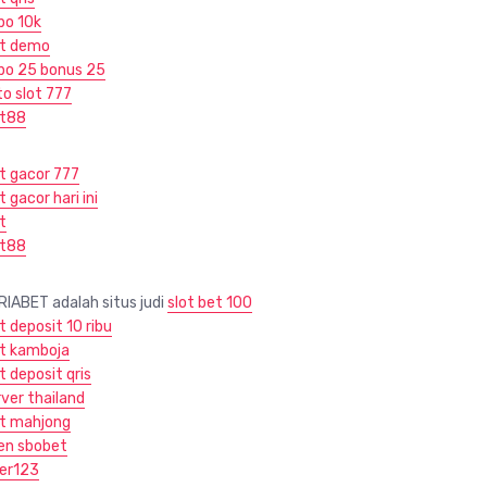
po 10k
ot demo
po 25 bonus 25
to slot 777
ot88
ot gacor 777
t gacor hari ini
t
ot88
RIABET adalah situs judi
slot bet 100
t deposit 10 ribu
ot kamboja
t deposit qris
rver thailand
ot mahjong
en sbobet
ker123