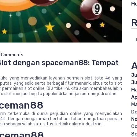
Me
R
 Comments
Slot dengan spaceman88: Tempat
A
Ju
uka yang menyediakan layanan bermain slot toto 4d yang
Ju
tasi yang solid serta berbagai fitur menarik, situs toto slot
permainan slot online. Di artikel ini, kita akan membahas lebih
Ma
slot menjadi begitu populer di kalangan pemain judi online.
Ap
paceman88
Ma
D
rm terkemuka di dunia perjudian online yang menyediakan
N
to 4D. Dengan pengalaman bertahun-tahun dan jutaan pemain
i sebagai salah satu situs terbaik dalam industri ini.
Oc
paceman88
S