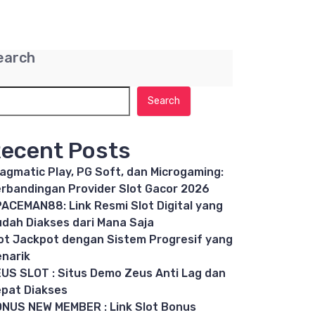
earch
Search
ecent Posts
agmatic Play, PG Soft, dan Microgaming:
rbandingan Provider Slot Gacor 2026
ACEMAN88: Link Resmi Slot Digital yang
dah Diakses dari Mana Saja
ot Jackpot dengan Sistem Progresif yang
narik
US SLOT : Situs Demo Zeus Anti Lag dan
pat Diakses
NUS NEW MEMBER : Link Slot Bonus