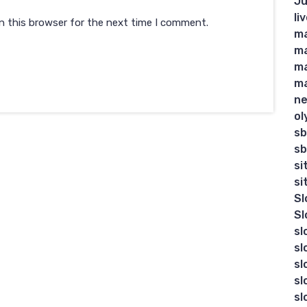
Ju
li
n this browser for the next time I comment.
m
ma
ma
ma
n
ol
sb
s
si
si
Sl
Sl
sl
sl
sl
sl
sl