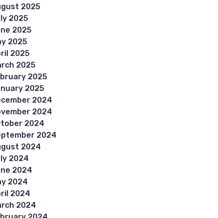
gust 2025
ly 2025
ne 2025
y 2025
ril 2025
rch 2025
bruary 2025
nuary 2025
ecember 2024
ovember 2024
tober 2024
eptember 2024
gust 2024
ly 2024
ne 2024
y 2024
ril 2024
rch 2024
bruary 2024