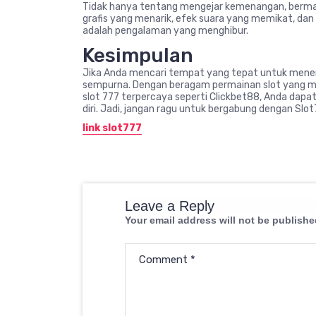
Tidak hanya tentang mengejar kemenangan, bermai
grafis yang menarik, efek suara yang memikat, dan
adalah pengalaman yang menghibur.
Kesimpulan
Jika Anda mencari tempat yang tepat untuk menem
sempurna. Dengan beragam permainan slot yang men
slot 777 terpercaya seperti Clickbet88, Anda dapa
diri. Jadi, jangan ragu untuk bergabung dengan Slot
link slot777
Leave a Reply
Your email address will not be publishe
Comment
*