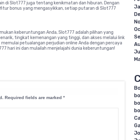
n di Slot777 juga tentang kenikmatan dan hiburan. Dengan
Ja
 fitur bonus yang mengasyikkan, setiap putaran di Slot777
D
N
Oc
ukan keberuntungan Anda, Slot777 adalah pilihan yang
S
arik, tingkat kemenangan yang tinggi, dan akses melalui link
t memulai petualangan perjudian online Anda dengan percaya
Au
777 hari ini dan mulailah menjelajahi dunia keberuntungan!
Ju
Ma
C
B
bo
d.
Required fields are marked
*
bo
bo
Ca
Ga
Jo