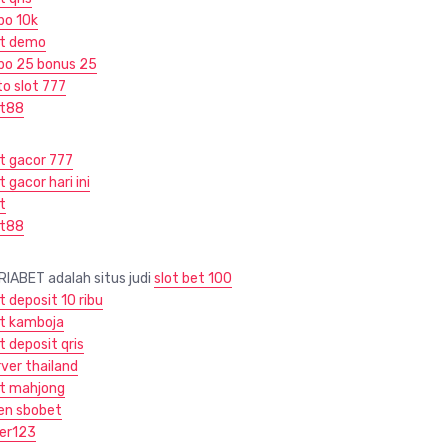
po 10k
ot demo
po 25 bonus 25
to slot 777
ot88
ot gacor 777
t gacor hari ini
t
ot88
RIABET adalah situs judi
slot bet 100
t deposit 10 ribu
ot kamboja
t deposit qris
rver thailand
ot mahjong
en sbobet
ker123