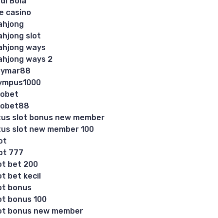
di Bola
ve casino
ahjong
hjong slot
hjong ways
hjong ways 2
eymar88
ympus1000
obet
bobet88
tus slot bonus new member
tus slot new member 100
ot
ot 777
ot bet 200
ot bet kecil
ot bonus
ot bonus 100
ot bonus new member