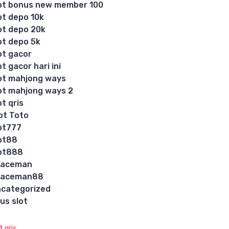
ot bonus new member 100
ot depo 10k
ot depo 20k
ot depo 5k
ot gacor
ot gacor hari ini
ot mahjong ways
ot mahjong ways 2
ot qris
ot Toto
ot777
ot88
ot888
paceman
paceman88
categorized
us slot
t qris