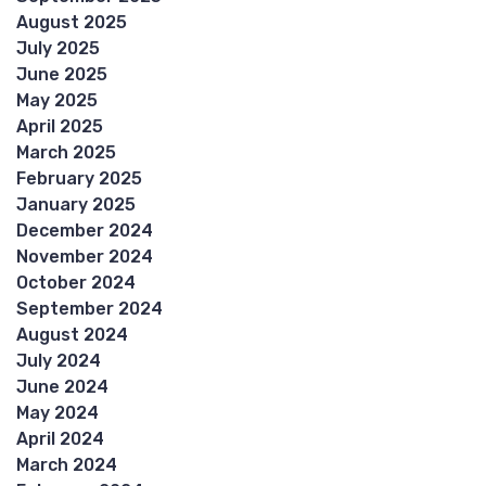
August 2025
July 2025
June 2025
May 2025
April 2025
March 2025
February 2025
January 2025
December 2024
November 2024
October 2024
September 2024
August 2024
July 2024
June 2024
May 2024
April 2024
March 2024