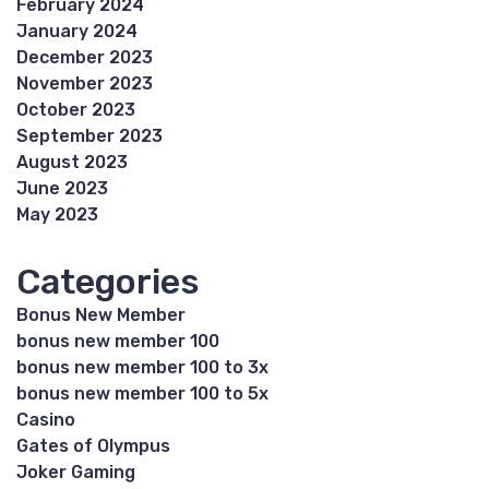
February 2024
January 2024
December 2023
November 2023
October 2023
September 2023
August 2023
June 2023
May 2023
Categories
Bonus New Member
bonus new member 100
bonus new member 100 to 3x
bonus new member 100 to 5x
Casino
Gates of Olympus
Joker Gaming