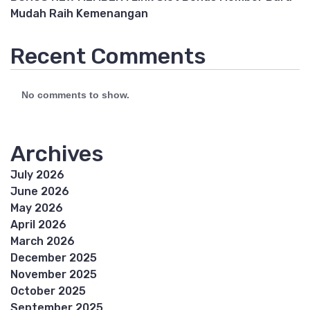
Mudah Raih Kemenangan
Recent Comments
No comments to show.
Archives
July 2026
June 2026
May 2026
April 2026
March 2026
December 2025
November 2025
October 2025
September 2025