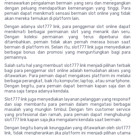
menawarkan pengalaman bermain yang seru dan menegangkan
dengan peluang mendapatkan kemenangan yang tinggi. Para
pemain dapat menikmati sensasi bermain slot online yang tidak
akan mereka temukan di platform lain.
Dengan adanya slot777 link, para penggemar slot online dapat
menikmati berbagai permainan slot yang menarik dan seru.
Dengan koleksi permainan yang terus diperbarui dan
ditambahkan, pemain tidak akan pernah merasa bosan saat
bermain di platform ini. Selain itu, slot777 link juga menyediakan
berbagai bonus dan promosi yang menguntungkan bagi para
pemainnya.
Salah satu hal yang membuat slot777 link menjadi pilihan terbaik
bagi para penggemar slot online adalah kemudahan akses yang
ditawarkan. Para pemain dapat mengakses platform ini melalui
berbagai perangkat, baik itu komputer, laptop, atau smartphone.
Dengan begitu, para pemain dapat bermain kapan saja dan di
mana saja tanpa adanya kendala.
Slot777 link juga menyediakan layanan pelanggan yang responsif
dan siap membantu para pemain dalam mengatasi berbagai
masalah yang mungkin timbul. Dengan tim customer service
yang profesional dan ramah, para pemain dapat menghubungi
slot777 link kapan saja jika mengalami kendala saat bermain.
Dengan begitu banyak keunggulan yang ditawarkan oleh slot777
link, tidak mengherankan jika platform ini menjadi pilihan utama