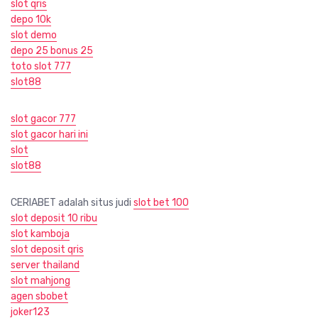
slot qris
depo 10k
slot demo
depo 25 bonus 25
toto slot 777
slot88
slot gacor 777
slot gacor hari ini
slot
slot88
CERIABET adalah situs judi
slot bet 100
slot deposit 10 ribu
slot kamboja
slot deposit qris
server thailand
slot mahjong
agen sbobet
joker123