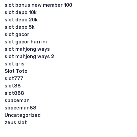
slot bonus new member 100
slot depo 10k
slot depo 20k
slot depo 5k
slot gacor
slot gacor hari ini
slot mahjong ways
slot mahjong ways 2
slot qris
Slot Toto
slot777
slot88
slot888
spaceman
spaceman88
Uncategorized
zeus slot