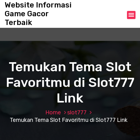
S
Website Informasi
k
Game Gacor
i
Terbaik
p
t
o
c
o
n
Temukan Tema Slot
t
e
Favoritmu di Slot777
n
t
Link
Home
slot777
Temukan Tema Slot Favoritmu di Slot777 Link