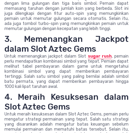
dengan lima gulungan dan tiga baris simbol. Pemain dapat
memasang taruhan dengan jumlah koin yang berbeda. Slot ini
juga dilengkapi dengan fitur auto-spin yang memungkinkan
pemain untuk memutar gulungan secara otomatis. Selain itu,
ada juga tombol turbo-spin yang memungkinkan pemain untuk
memutar gulungan dengan kecepatan yang lebih tinggi.
3. Memenangkan Jackpot
dalam Slot Aztec Gems
Untuk memenangkan jackpot dalam Slot
sugar rush
, pemain
perlu mendapatkan kombinasi simbol yang tepat. Pemain dapat
melihat tabel pembayaran dalam game untuk mengetahui
kombinasi simbol yang dapat memberikan pembayaran
tertinggi. Salah satu simbol yang paling bernilai adalah simbol
batu permata, yang dapat memberikan pembayaran hingga
1000 kali lipat taruhan awal.
4. Meraih Kesuksesan dalam
Slot Aztec Gems
Untuk meraih kesuksesan dalam Slot Aztec Gems, pemain perlu
mengatur strategi permainan yang tepat. Salah satu strategi
yang disarankan adalah mengatur batas keuangan sebelum
memulai permainan dan mematuhi batas tersebut. Selain itu,