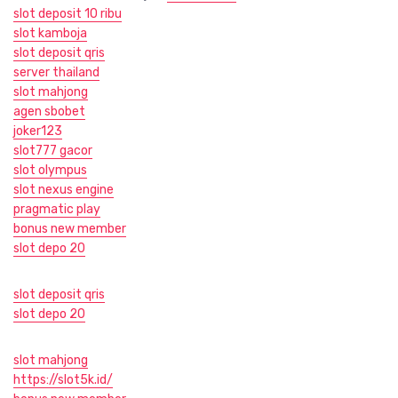
slot deposit 10 ribu
slot kamboja
slot deposit qris
server thailand
slot mahjong
agen sbobet
joker123
slot777 gacor
slot olympus
slot nexus engine
pragmatic play
bonus new member
slot depo 20
slot deposit qris
slot depo 20
slot mahjong
https://slot5k.id/