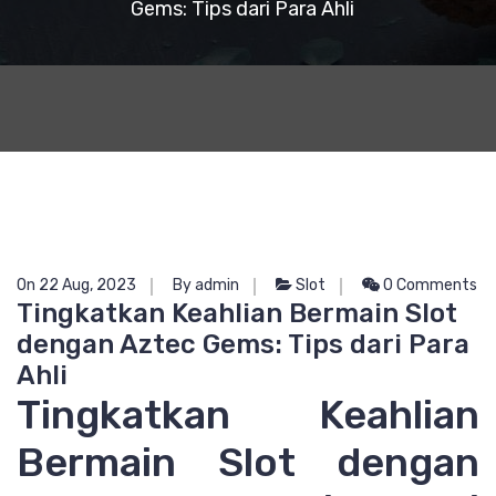
Gems: Tips dari Para Ahli
On 22 Aug, 2023
By admin
Slot
0 Comments
Tingkatkan Keahlian Bermain Slot
dengan Aztec Gems: Tips dari Para
Ahli
Tingkatkan Keahlian
Bermain Slot dengan