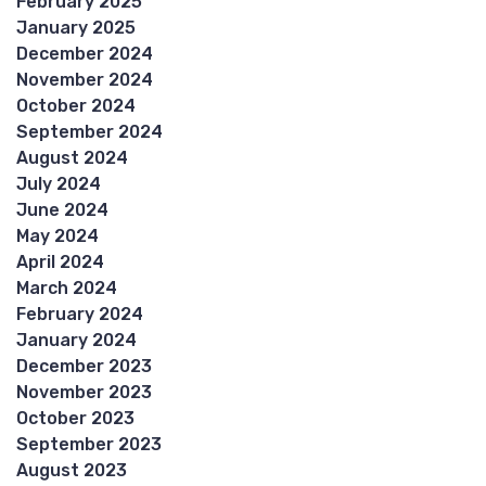
February 2025
January 2025
December 2024
November 2024
October 2024
September 2024
August 2024
July 2024
June 2024
May 2024
April 2024
March 2024
February 2024
January 2024
December 2023
November 2023
October 2023
September 2023
August 2023