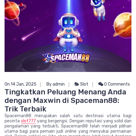
On 14 Jan, 2025
By admin
Slot
0 Comments
Tingkatkan Peluang Menang Anda
dengan Maxwin di Spaceman88:
Trik Terbaik
Spaceman88 merupakan salah satu destinasi utama bagi
pecinta
slot777
yang bergengsi. Dengan reputasi yang solid dan
pengalaman yang terbukti, Spaceman88 telah menjadi pilihan
utama bagi para pemain judi online yang menyukai permainan