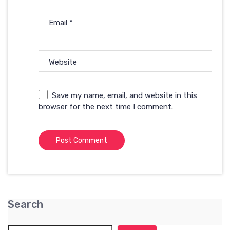
Email
*
Website
Save my name, email, and website in this
browser for the next time I comment.
Search