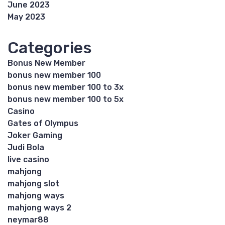
June 2023
May 2023
Categories
Bonus New Member
bonus new member 100
bonus new member 100 to 3x
bonus new member 100 to 5x
Casino
Gates of Olympus
Joker Gaming
Judi Bola
live casino
mahjong
mahjong slot
mahjong ways
mahjong ways 2
neymar88