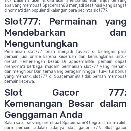
slot. Dalam artikel ini, kita akan membahas lebih lanjut tentang
apa yang membuat Spaceman88 menjadi destinasi yang sangat
dihormati dan populer di kalangan para pecinta slot777.
Slot777: Permainan yang
Mendebarkan dan
Menguntungkan
Permainan slot777 telah menjadi favorit di kalangan para
pemain judi online karena keseruan dan kemungkinan untuk
meraih kemenangan besar. Di Spaceman88, pemain dapat
menikmati berbagai macam permainan slot777 yang menarik
dan menghibur. Dari tema yang beragam hingga fitur-fitur bonus
yang menarik, slot777 di Spaceman88 tidak pernah membuat
pemain kecewa.
Slot Gacor 777:
Kemenangan Besar dalam
Genggaman Anda
Salah satu hal yang membuat Spaceman88 begitu diminati oleh
para pemain adalah adanya slot gacor 777. Slot gacor