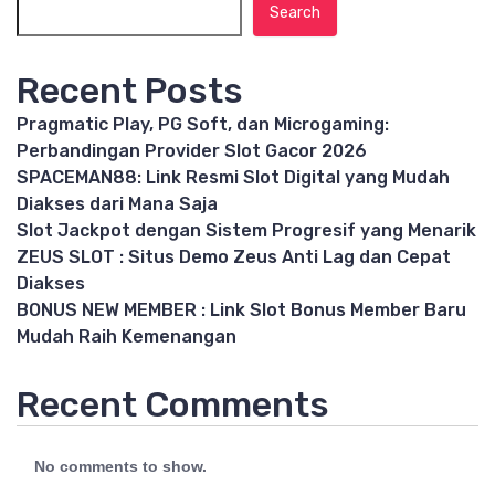
Search
Recent Posts
Pragmatic Play, PG Soft, dan Microgaming:
Perbandingan Provider Slot Gacor 2026
SPACEMAN88: Link Resmi Slot Digital yang Mudah
Diakses dari Mana Saja
Slot Jackpot dengan Sistem Progresif yang Menarik
ZEUS SLOT : Situs Demo Zeus Anti Lag dan Cepat
Diakses
BONUS NEW MEMBER : Link Slot Bonus Member Baru
Mudah Raih Kemenangan
Recent Comments
No comments to show.