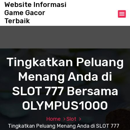
S
Website Informasi
k
Game Gacor
i
Terbaik
p
t
o
c
o
n
Tingkatkan Peluang
t
e
Menang Anda di
n
t
SLOT 777 Bersama
OLYMPUS1000
Home
Slot
Tingkatkan Peluang Menang Anda di SLOT 777