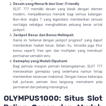
Desain yang Menarik dan User-Friendly
SLOT 777 memiliki desain yang klasik dengan elemen
modern, menjadikannya menarik bagi semua kalangan.
Ikon-ikon angka 7 yang legendaris memberikan sensasi
nostalgia sekaligus menghadirkan peluang besar untuk
jackpot.
Jackpot Besar dan Bonus Melimpah
Game ini terkenal dengan jackpot progresif yang dapat
memberikan hadiah besar. Selain itu, tersedia juga fitur
bonus seperti free spin dan multiplier yang membuat
permainan semakin seru.
Gameplay yang Mudah Dipahami
Bagi pemula maupun pemain berpengalaman, SLOT 777
menawarkan gameplay yang sederhana namun tetap
memberikan keseruan maksimal. Dengan hanya beberapa
kali putaran, pemain bisa langsung memahami pola
permainan dan peluang menangnya.
OLYMPUS1000: Situs Slot