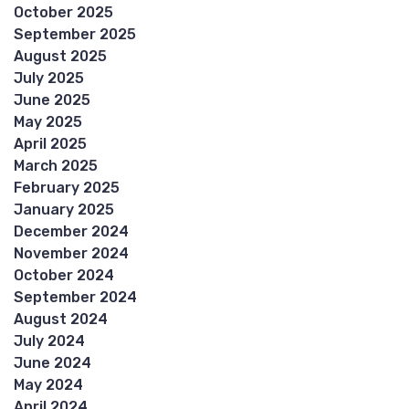
October 2025
September 2025
August 2025
July 2025
June 2025
May 2025
April 2025
March 2025
February 2025
January 2025
December 2024
November 2024
October 2024
September 2024
August 2024
July 2024
June 2024
May 2024
April 2024