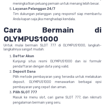
meningkatkan peluang pemain untuk menang lebih besar.
Layanan Pelanggan 24/7
Tim dukungan pelanggan yang responsif siap membantu
Anda kapan saja jika menghadapi kendala.
Cara Bermain di
OLYMPUS1000
Untuk mulai bermain SLOT 777 di OLYMPUS1000, langkah-
langkahnya sangat mudah:
Daftar Akun
Kunjungi situs resmi OLYMPUS1000 dan isi formulir
pendaftaran dengan data yang valid.
Deposit Dana
Pilih metode pembayaran yang tersedia untuk melakukan
deposit. OLYMPUS1000 menawarkan berbagai opsi
pembayaran yang cepat dan aman.
Pilih SLOT 777
Masuk ke menu slot, cari game SLOT 777, dan nikmati
pengalaman bermain yang seru.