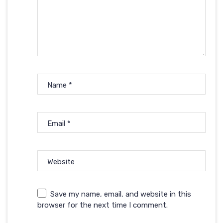
Name
*
Email
*
Website
Save my name, email, and website in this
browser for the next time I comment.