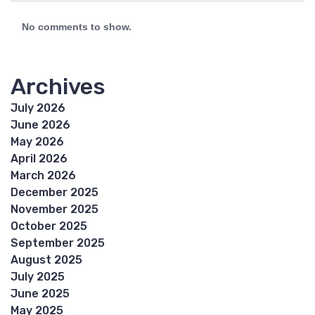
No comments to show.
Archives
July 2026
June 2026
May 2026
April 2026
March 2026
December 2025
November 2025
October 2025
September 2025
August 2025
July 2025
June 2025
May 2025