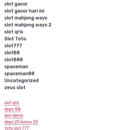
slot gacor
slot gacor hari ini
slot mahjong ways
slot mahjong ways 2
slot qris
Slot Toto
slot777
slot88
slot888
spaceman
spaceman88
Uncategorized
zeus slot
slot qris
depo 10k
slot demo
depo 25 bonus 25
toto slot 777