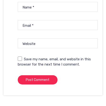
Name
*
Email
*
Website
Save my name, email, and website in this
browser for the next time I comment.