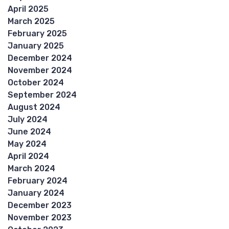
April 2025
March 2025
February 2025
January 2025
December 2024
November 2024
October 2024
September 2024
August 2024
July 2024
June 2024
May 2024
April 2024
March 2024
February 2024
January 2024
December 2023
November 2023