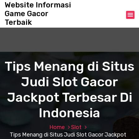
S
Website Informasi
k
Game Gacor
i
Terbaik
p
t
o
c
o
n
Tips Menang di Situs
t
e
Judi Slot Gacor
n
t
Jackpot Terbesar Di
Indonesia
Home
Slot
Tips Menang di Situs Judi Slot Gacor Jackpot