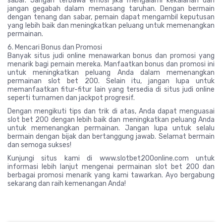
sabar. Jangan terbawa emosi jika mengalami kekalahan dan
jangan gegabah dalam memasang taruhan. Dengan bermain
dengan tenang dan sabar, pemain dapat mengambil keputusan
yang lebih baik dan meningkatkan peluang untuk memenangkan
permainan.
6. Mencari Bonus dan Promosi
Banyak situs judi online menawarkan bonus dan promosi yang
menarik bagi pemain mereka. Manfaatkan bonus dan promosi ini
untuk meningkatkan peluang Anda dalam memenangkan
permainan slot bet 200. Selain itu, jangan lupa untuk
memanfaatkan fitur-fitur lain yang tersedia di situs judi online
seperti turnamen dan jackpot progresif.
Dengan mengikuti tips dan trik di atas, Anda dapat menguasai
slot bet 200 dengan lebih baik dan meningkatkan peluang Anda
untuk memenangkan permainan. Jangan lupa untuk selalu
bermain dengan bijak dan bertanggung jawab. Selamat bermain
dan semoga sukses!
Kunjungi situs kami di www.slotbet200online.com untuk
informasi lebih lanjut mengenai permainan slot bet 200 dan
berbagai promosi menarik yang kami tawarkan. Ayo bergabung
sekarang dan raih kemenangan Anda!