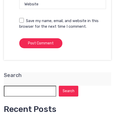
Website
Save my name, email, and website in this
browser for the next time I comment.
Search
Search
Recent Posts