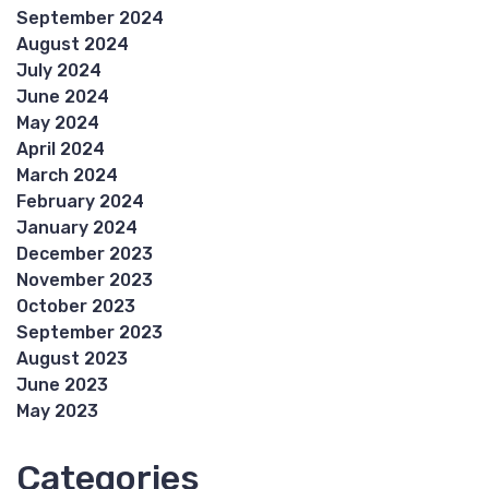
September 2024
August 2024
July 2024
June 2024
May 2024
April 2024
March 2024
February 2024
January 2024
December 2023
November 2023
October 2023
September 2023
August 2023
June 2023
May 2023
Categories