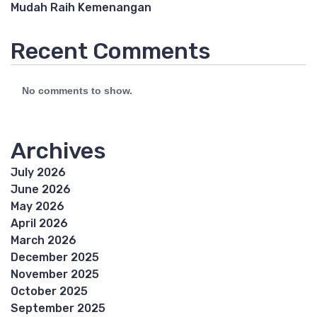
Mudah Raih Kemenangan
Recent Comments
No comments to show.
Archives
July 2026
June 2026
May 2026
April 2026
March 2026
December 2025
November 2025
October 2025
September 2025