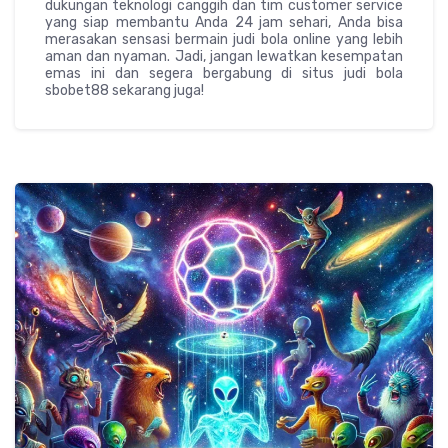
dukungan teknologi canggih dan tim customer service
yang siap membantu Anda 24 jam sehari, Anda bisa
merasakan sensasi bermain judi bola online yang lebih
aman dan nyaman. Jadi, jangan lewatkan kesempatan
emas ini dan segera bergabung di situs judi bola
sbobet88 sekarang juga!