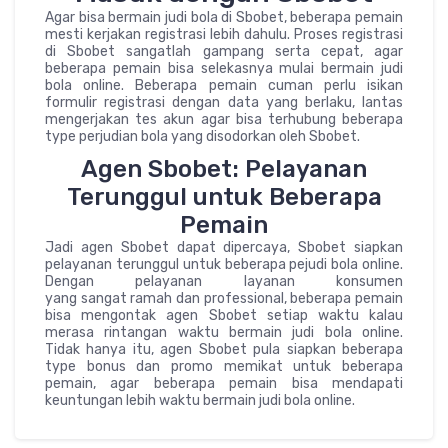
Agar bisa bermain judi bola di Sbobet, beberapa pemain
mesti kerjakan registrasi lebih dahulu. Proses registrasi
di Sbobet sangatlah gampang serta cepat, agar
beberapa pemain bisa selekasnya mulai bermain judi
bola online. Beberapa pemain cuman perlu isikan
formulir registrasi dengan data yang berlaku, lantas
mengerjakan tes akun agar bisa terhubung beberapa
type perjudian bola yang disodorkan oleh Sbobet.
Agen Sbobet: Pelayanan
Terunggul untuk Beberapa
Pemain
Jadi agen Sbobet dapat dipercaya, Sbobet siapkan
pelayanan terunggul untuk beberapa pejudi bola online.
Dengan pelayanan layanan konsumen
yang sangat ramah dan professional, beberapa pemain
bisa mengontak agen Sbobet setiap waktu kalau
merasa rintangan waktu bermain judi bola online.
Tidak hanya itu, agen Sbobet pula siapkan beberapa
type bonus dan promo memikat untuk beberapa
pemain, agar beberapa pemain bisa mendapati
keuntungan lebih waktu bermain judi bola online.