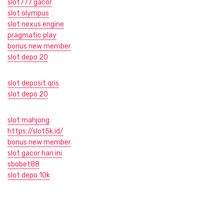
slot777 gacor
slot olympus
slot nexus engine
pragmatic play
bonus new member
slot depo 20
slot deposit qris
slot depo 20
slot mahjong
https://slot5k.id/
bonus new member
slot gacor hari ini
sbobet88
slot depo 10k