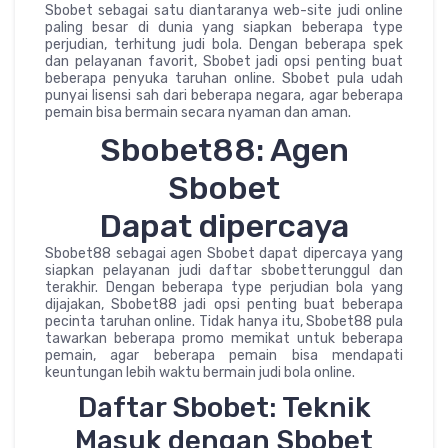
Sbobet sebagai satu diantaranya web-site judi online
paling besar di dunia yang siapkan beberapa type
perjudian, terhitung judi bola. Dengan beberapa spek
dan pelayanan favorit, Sbobet jadi opsi penting buat
beberapa penyuka taruhan online. Sbobet pula udah
punyai lisensi sah dari beberapa negara, agar beberapa
pemain bisa bermain secara nyaman dan aman.
Sbobet88: Agen
Sbobet
Dapat dipercaya
Sbobet88 sebagai agen Sbobet dapat dipercaya yang
siapkan pelayanan judi daftar sbobetterunggul dan
terakhir. Dengan beberapa type perjudian bola yang
dijajakan, Sbobet88 jadi opsi penting buat beberapa
pecinta taruhan online. Tidak hanya itu, Sbobet88 pula
tawarkan beberapa promo memikat untuk beberapa
pemain, agar beberapa pemain bisa mendapati
keuntungan lebih waktu bermain judi bola online.
Daftar Sbobet: Teknik
Masuk dengan Sbobet