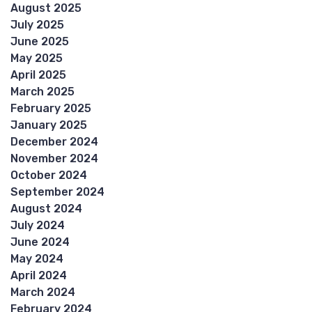
August 2025
July 2025
June 2025
May 2025
April 2025
March 2025
February 2025
January 2025
December 2024
November 2024
October 2024
September 2024
August 2024
July 2024
June 2024
May 2024
April 2024
March 2024
February 2024