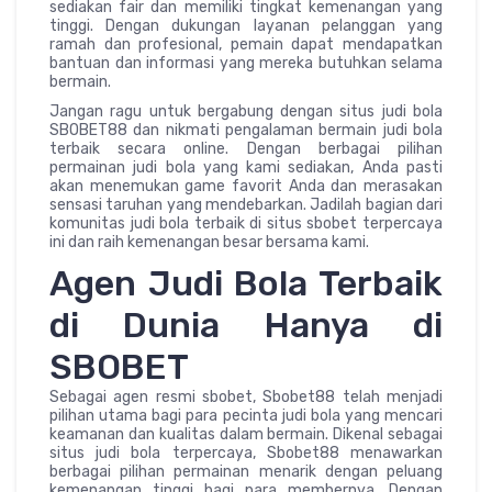
sediakan fair dan memiliki tingkat kemenangan yang
tinggi. Dengan dukungan layanan pelanggan yang
ramah dan profesional, pemain dapat mendapatkan
bantuan dan informasi yang mereka butuhkan selama
bermain.
Jangan ragu untuk bergabung dengan situs judi bola
SBOBET88 dan nikmati pengalaman bermain judi bola
terbaik secara online. Dengan berbagai pilihan
permainan judi bola yang kami sediakan, Anda pasti
akan menemukan game favorit Anda dan merasakan
sensasi taruhan yang mendebarkan. Jadilah bagian dari
komunitas judi bola terbaik di situs sbobet terpercaya
ini dan raih kemenangan besar bersama kami.
Agen Judi Bola Terbaik
di Dunia Hanya di
SBOBET
Sebagai agen resmi sbobet, Sbobet88 telah menjadi
pilihan utama bagi para pecinta judi bola yang mencari
keamanan dan kualitas dalam bermain. Dikenal sebagai
situs judi bola terpercaya, Sbobet88 menawarkan
berbagai pilihan permainan menarik dengan peluang
kemenangan tinggi bagi para membernya. Dengan