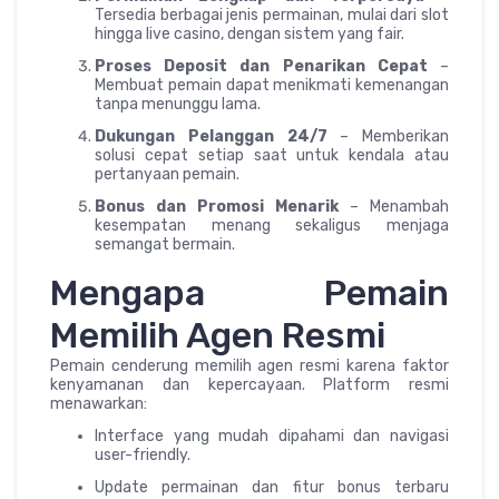
Tersedia berbagai jenis permainan, mulai dari slot
hingga live casino, dengan sistem yang fair.
Proses Deposit dan Penarikan Cepat
–
Membuat pemain dapat menikmati kemenangan
tanpa menunggu lama.
Dukungan Pelanggan 24/7
– Memberikan
solusi cepat setiap saat untuk kendala atau
pertanyaan pemain.
Bonus dan Promosi Menarik
– Menambah
kesempatan menang sekaligus menjaga
semangat bermain.
Mengapa Pemain
Memilih Agen Resmi
Pemain cenderung memilih agen resmi karena faktor
kenyamanan dan kepercayaan. Platform resmi
menawarkan:
Interface yang mudah dipahami dan navigasi
user-friendly.
Update permainan dan fitur bonus terbaru