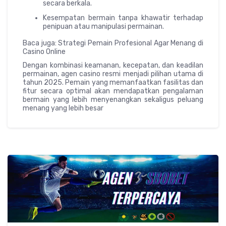
secara berkala.
Kesempatan bermain tanpa khawatir terhadap
penipuan atau manipulasi permainan.
Baca juga: Strategi Pemain Profesional Agar Menang di
Casino Online
Dengan kombinasi keamanan, kecepatan, dan keadilan
permainan, agen casino resmi menjadi pilihan utama di
tahun 2025. Pemain yang memanfaatkan fasilitas dan
fitur secara optimal akan mendapatkan pengalaman
bermain yang lebih menyenangkan sekaligus peluang
menang yang lebih besar