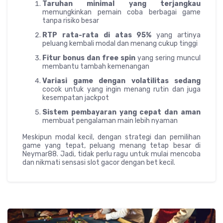
Taruhan minimal yang terjangkau
memungkinkan pemain coba berbagai game
tanpa risiko besar
RTP rata-rata di atas 95%
yang artinya
peluang kembali modal dan menang cukup tinggi
Fitur bonus dan free spin
yang sering muncul
membantu tambah kemenangan
Variasi game dengan volatilitas sedang
cocok untuk yang ingin menang rutin dan juga
kesempatan jackpot
Sistem pembayaran yang cepat dan aman
membuat pengalaman main lebih nyaman
Meskipun modal kecil, dengan strategi dan pemilihan
game yang tepat, peluang menang tetap besar di
Neymar88. Jadi, tidak perlu ragu untuk mulai mencoba
dan nikmati sensasi slot gacor dengan bet kecil.