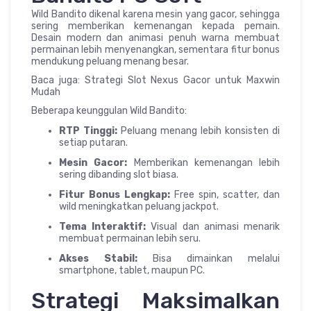
Wild Bandito dikenal karena mesin yang gacor, sehingga
sering memberikan kemenangan kepada pemain.
Desain modern dan animasi penuh warna membuat
permainan lebih menyenangkan, sementara fitur bonus
mendukung peluang menang besar.
Baca juga: Strategi Slot Nexus Gacor untuk Maxwin
Mudah
Beberapa keunggulan Wild Bandito:
RTP Tinggi:
Peluang menang lebih konsisten di
setiap putaran.
Mesin Gacor:
Memberikan kemenangan lebih
sering dibanding slot biasa.
Fitur Bonus Lengkap:
Free spin, scatter, dan
wild meningkatkan peluang jackpot.
Tema Interaktif:
Visual dan animasi menarik
membuat permainan lebih seru.
Akses Stabil:
Bisa dimainkan melalui
smartphone, tablet, maupun PC.
Strategi Maksimalkan