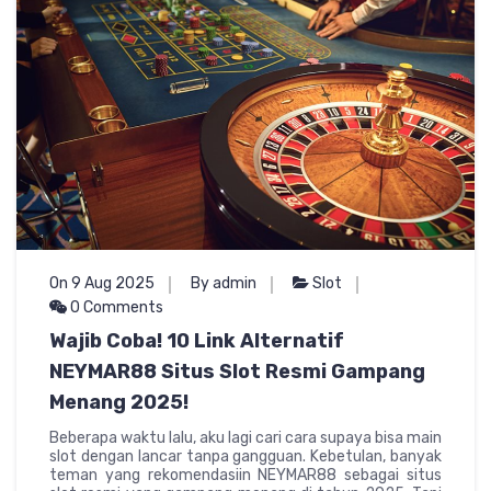
On 9 Aug 2025
By admin
Slot
0 Comments
Wajib Coba! 10 Link Alternatif
NEYMAR88 Situs Slot Resmi Gampang
Menang 2025!
Beberapa waktu lalu, aku lagi cari cara supaya bisa main
slot dengan lancar tanpa gangguan. Kebetulan, banyak
teman yang rekomendasiin NEYMAR88 sebagai situs