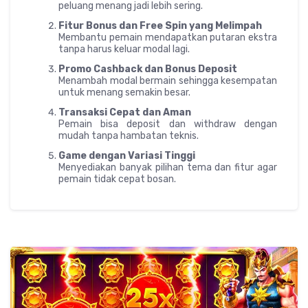
peluang menang jadi lebih sering.
Fitur Bonus dan Free Spin yang Melimpah
Membantu pemain mendapatkan putaran ekstra
tanpa harus keluar modal lagi.
Promo Cashback dan Bonus Deposit
Menambah modal bermain sehingga kesempatan
untuk menang semakin besar.
Transaksi Cepat dan Aman
Pemain bisa deposit dan withdraw dengan
mudah tanpa hambatan teknis.
Game dengan Variasi Tinggi
Menyediakan banyak pilihan tema dan fitur agar
pemain tidak cepat bosan.