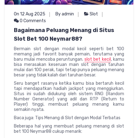
On 12 Aug 2025
By admin
Slot
0 Comments
Bagaimana Peluang Menang di Situs
Slot Bet 100 Neymar88?
Bermain slot dengan modal kecil seperti bet 100
memang jadi favorit banyak pemain, terutama yang
baru mulai mencoba peruntungan.
slot bet kecil
, kamu
bisa merasakan keseruan main slot dengan taruhan
mulai dari 100 perak, tapi tetap punya peluang menang
besar yang tidak kalah dari taruhan besar.
Seru banget rasanya ketika kamu bisa bertaruh kecil
tapi mendapatkan hadiah jackpot yang menggiurkan.
Situs ini sudah didukung oleh sistem RNG (Random
Number Generator) yang adil dan RTP (Return to
Player) tinggi, membuat peluang menang kamu
semakin nyata.
Baca juga: Tips Menang di Slot dengan Modal Terbatas
Beberapa hal yang membuat peluang menang di slot
bet 100 Neymar88 cukup menarik: