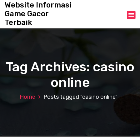
S
Website Informasi
k
Game Gacor
i
Terbaik
p
t
o
c
o
n
Tag Archives: casino
t
e
online
n
t
Home
Posts tagged "casino online"