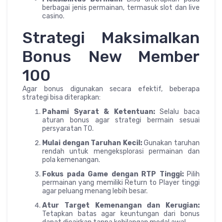
berbagai jenis permainan, termasuk slot dan live
casino.
Strategi Maksimalkan
Bonus New Member
100
Agar bonus digunakan secara efektif, beberapa
strategi bisa diterapkan:
Pahami Syarat & Ketentuan:
Selalu baca
aturan bonus agar strategi bermain sesuai
persyaratan TO.
Mulai dengan Taruhan Kecil:
Gunakan taruhan
rendah untuk mengeksplorasi permainan dan
pola kemenangan.
Fokus pada Game dengan RTP Tinggi:
Pilih
permainan yang memiliki Return to Player tinggi
agar peluang menang lebih besar.
Atur Target Kemenangan dan Kerugian:
Tetapkan batas agar keuntungan dari bonus