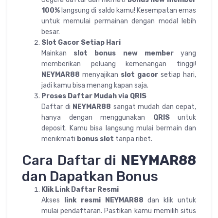
100%
langsung di saldo kamu! Kesempatan emas
untuk memulai permainan dengan modal lebih
besar.
Slot Gacor Setiap Hari
Mainkan
slot bonus new member
yang
memberikan peluang kemenangan tinggi!
NEYMAR88
menyajikan
slot gacor
setiap hari,
jadi kamu bisa menang kapan saja.
Proses Daftar Mudah via QRIS
Daftar di
NEYMAR88
sangat mudah dan cepat,
hanya dengan menggunakan
QRIS
untuk
deposit. Kamu bisa langsung mulai bermain dan
menikmati
bonus slot
tanpa ribet.
Cara Daftar di
NEYMAR88
dan Dapatkan Bonus
Klik Link Daftar Resmi
Akses
link resmi NEYMAR88
dan klik untuk
mulai pendaftaran. Pastikan kamu memilih situs