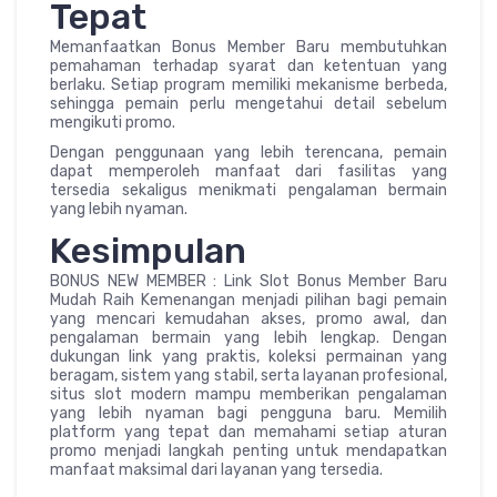
Tepat
Memanfaatkan Bonus Member Baru membutuhkan
pemahaman terhadap syarat dan ketentuan yang
berlaku. Setiap program memiliki mekanisme berbeda,
sehingga pemain perlu mengetahui detail sebelum
mengikuti promo.
Dengan penggunaan yang lebih terencana, pemain
dapat memperoleh manfaat dari fasilitas yang
tersedia sekaligus menikmati pengalaman bermain
yang lebih nyaman.
Kesimpulan
BONUS NEW MEMBER : Link Slot Bonus Member Baru
Mudah Raih Kemenangan menjadi pilihan bagi pemain
yang mencari kemudahan akses, promo awal, dan
pengalaman bermain yang lebih lengkap. Dengan
dukungan link yang praktis, koleksi permainan yang
beragam, sistem yang stabil, serta layanan profesional,
situs slot modern mampu memberikan pengalaman
yang lebih nyaman bagi pengguna baru. Memilih
platform yang tepat dan memahami setiap aturan
promo menjadi langkah penting untuk mendapatkan
manfaat maksimal dari layanan yang tersedia.