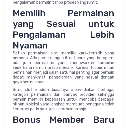
pengalaman bermain tanpa proses yang rumit.
Memilih Permainan
yang Sesuai untuk
Pengalaman Lebih
Nyaman
Setiap permainan slot memiliki karakteristik yang
berbeda. Ada game dengan fitur bonus yang beragam,
ada juga permainan yang menawarkan tampilan
sederhana namun tetap menarik. Karena itu, pemilihan
permainan menjadi salah satu hal penting agar pemain
dapat menikmati pengalaman yang sesuai dengan
gaya bermainnya.
Situs slot modern biasanya menyediakan berbagai
kategori permainan dari banyak provider sehingga
pemain memiliki kebebasan untuk mencoba berbagai
pilihan. Koleksi yang lengkap membuat pengguna tidak
terbatas pada satu jenis permainan saja.
Bonus Member Baru