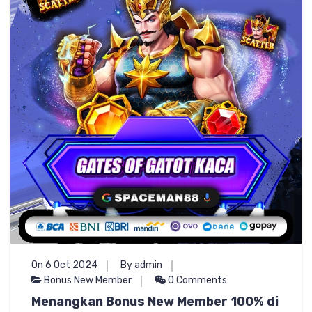
On 6 Oct 2024
By admin
Bonus New Member
0 Comments
Menangkan Bonus New Member 100% di