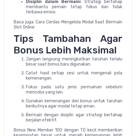
Disiplin dalam Bermain:
Strategi bertahap
membantu pemain tetap fokus dan tidak
terbawa emosi.
Baca juga: Cara Cerdas Mengelola Modal Saat Bermain
Slot Online
Tips Tambahan Agar
Bonus Lebih Maksimal
Jangan langsung meningkatkan taruhan terlalu
besar saat bonus baru digunakan.
Catat hasil setiap sesi untuk mengenali pola
kemenangan.
Fokus pada satu jenis permainan sebelum
mencoba yang lain.
Gunakan kemenangan dari bonus untuk taruhan
berikutnya agar modal tetap aman.
Bermain dengan disiplin agar strategi bertahap
berjalan efektif.
Bonus New Member 100 dengan TO kecil memberikan
kesempatan besar untuk meraih kemenangan lebih