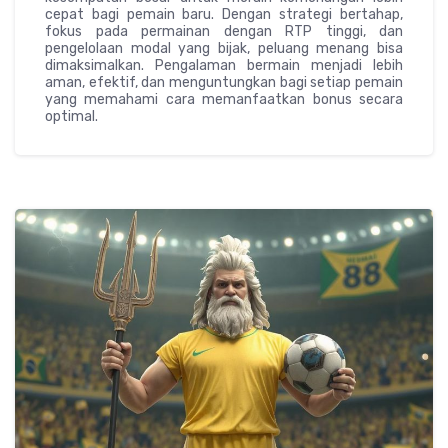
cepat bagi pemain baru. Dengan strategi bertahap,
fokus pada permainan dengan RTP tinggi, dan
pengelolaan modal yang bijak, peluang menang bisa
dimaksimalkan. Pengalaman bermain menjadi lebih
aman, efektif, dan menguntungkan bagi setiap pemain
yang memahami cara memanfaatkan bonus secara
optimal.