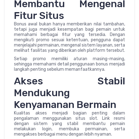
Membantu Mengenal
Fitur Situs
Bonus awal bukan hanya memberikan nilai tambahan,
tetapi juga menjadi kesempatan bagi pemain untuk
memahami berbagai fitur yang tersedia. Dengan
mengikuti promo sesuai ketentuan, pengguna dapat
menjelajahi permainan, mengenal sistem layanan, serta
melihat fasilitas yang diberikan oleh platform tersebut.
Setiap promo memiliki aturan masing-masing,
sehingga memahami detail penggunaan bonus menjadi
langkah penting sebelum memanfaatkannya.
Akses Stabil
Mendukung
Kenyamanan Bermain
Kualitas akses menjadi bagian penting dalam
pengalaman menggunakan situs slot. Link resmi
dengan sistem yang stabil membantu pemain
melakukan login, membuka permainan, serta
mengakses berbagai menu dengan lebih nyaman.