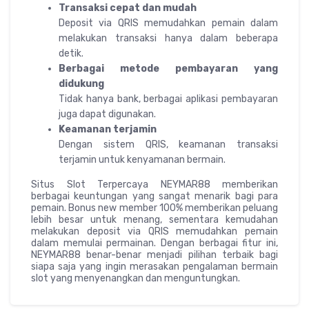
Transaksi cepat dan mudah
Deposit via QRIS memudahkan pemain dalam
melakukan transaksi hanya dalam beberapa
detik.
Berbagai metode pembayaran yang
didukung
Tidak hanya bank, berbagai aplikasi pembayaran
juga dapat digunakan.
Keamanan terjamin
Dengan sistem QRIS, keamanan transaksi
terjamin untuk kenyamanan bermain.
Situs Slot Terpercaya NEYMAR88 memberikan
berbagai keuntungan yang sangat menarik bagi para
pemain. Bonus new member 100% memberikan peluang
lebih besar untuk menang, sementara kemudahan
melakukan deposit via QRIS memudahkan pemain
dalam memulai permainan. Dengan berbagai fitur ini,
NEYMAR88 benar-benar menjadi pilihan terbaik bagi
siapa saja yang ingin merasakan pengalaman bermain
slot yang menyenangkan dan menguntungkan.