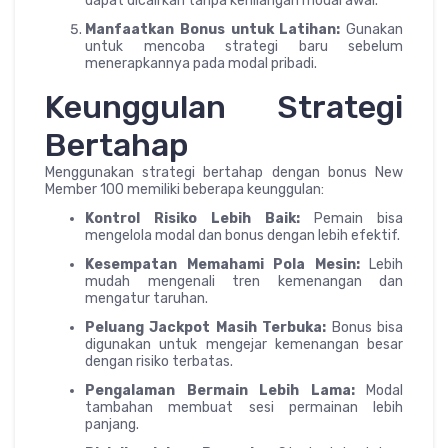
dapat dicairkan tanpa kehilangan modal awal.
Manfaatkan Bonus untuk Latihan:
Gunakan
untuk mencoba strategi baru sebelum
menerapkannya pada modal pribadi.
Keunggulan Strategi
Bertahap
Menggunakan strategi bertahap dengan bonus New
Member 100 memiliki beberapa keunggulan:
Kontrol Risiko Lebih Baik:
Pemain bisa
mengelola modal dan bonus dengan lebih efektif.
Kesempatan Memahami Pola Mesin:
Lebih
mudah mengenali tren kemenangan dan
mengatur taruhan.
Peluang Jackpot Masih Terbuka:
Bonus bisa
digunakan untuk mengejar kemenangan besar
dengan risiko terbatas.
Pengalaman Bermain Lebih Lama:
Modal
tambahan membuat sesi permainan lebih
panjang.