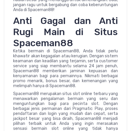
jangan ragu untuk bergabung dan coba keberuntungan
Anda di Spaceman88!
Anti Gagal dan Anti
Rugi Main di Situs
Spaceman88
Ketika bermain di Spaceman88, Anda tidak perlu
khawatir akan kegagalan atau kerugian. Dengan sistem
keamanan dan keadilan yang terjamin, serta customer
service yang siap membantu selama 24 jam penuh,
Spaceman88 memberikan jaminan kepuasan dan
kenyamanan bagi para pemainnya. Nikmati berbagai
promo menarik, bonus besar, dan kemenangan yang
melimpah hanya di Spaceman88.
Spaceman88 merupakan situs slot online terbaru yang
menawarkan pengalaman bermain yang seru dan
menguntungkan bagi para pecinta slot. Dengan
berbagai jenis permainan dari Pragmatic Play, proses
pendaftaran dan login yang mudah dan cepat, serta
jackpot besar yang bisa diraih, Spaceman88 menjadi
pilihan terbaik untuk Anda yang ingin merasakan
sensasi bermain slot online yang tidak hanya