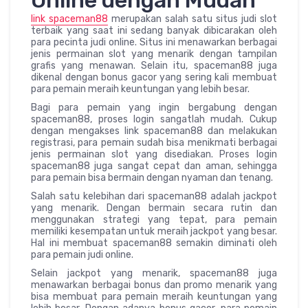
Online dengan Mudah
link spaceman88
merupakan salah satu situs judi slot
terbaik yang saat ini sedang banyak dibicarakan oleh
para pecinta judi online. Situs ini menawarkan berbagai
jenis permainan slot yang menarik dengan tampilan
grafis yang menawan. Selain itu, spaceman88 juga
dikenal dengan bonus gacor yang sering kali membuat
para pemain meraih keuntungan yang lebih besar.
Bagi para pemain yang ingin bergabung dengan
spaceman88, proses login sangatlah mudah. Cukup
dengan mengakses link spaceman88 dan melakukan
registrasi, para pemain sudah bisa menikmati berbagai
jenis permainan slot yang disediakan. Proses login
spaceman88 juga sangat cepat dan aman, sehingga
para pemain bisa bermain dengan nyaman dan tenang.
Salah satu kelebihan dari spaceman88 adalah jackpot
yang menarik. Dengan bermain secara rutin dan
menggunakan strategi yang tepat, para pemain
memiliki kesempatan untuk meraih jackpot yang besar.
Hal ini membuat spaceman88 semakin diminati oleh
para pemain judi online.
Selain jackpot yang menarik, spaceman88 juga
menawarkan berbagai bonus dan promo menarik yang
bisa membuat para pemain meraih keuntungan yang