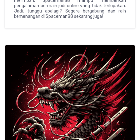
melimpah, Spaceman88 mampu memberikan
pengalaman bermain judi online yang tidak terlupakan.
Jadi, tunggu apalagi? Segera bergabung dan raih
kemenangan di Spaceman88 sekarang juga!