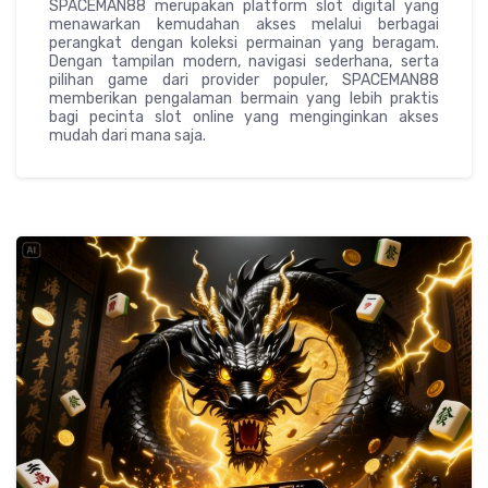
SPACEMAN88 merupakan platform slot digital yang
menawarkan kemudahan akses melalui berbagai
perangkat dengan koleksi permainan yang beragam.
Dengan tampilan modern, navigasi sederhana, serta
pilihan game dari provider populer, SPACEMAN88
memberikan pengalaman bermain yang lebih praktis
bagi pecinta slot online yang menginginkan akses
mudah dari mana saja.