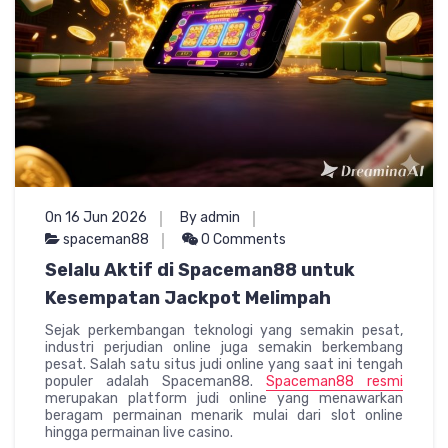
On 16 Jun 2026
By admin
spaceman88
0 Comments
Selalu Aktif di Spaceman88 untuk
Kesempatan Jackpot Melimpah
Sejak perkembangan teknologi yang semakin pesat,
industri perjudian online juga semakin berkembang
pesat. Salah satu situs judi online yang saat ini tengah
populer adalah Spaceman88.
Spaceman88 resmi
merupakan platform judi online yang menawarkan
beragam permainan menarik mulai dari slot online
hingga permainan live casino.