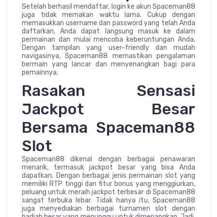
Setelah berhasil mendaftar, login ke akun Spaceman88
juga tidak memakan waktu lama. Cukup dengan
memasukkan username dan password yang telah Anda
daftarkan, Anda dapat langsung masuk ke dalam
permainan dan mulai mencoba keberuntungan Anda.
Dengan tampilan yang user-friendly dan mudah
navigasinya, Spaceman88 memastikan pengalaman
bermain yang lancar dan menyenangkan bagi para
pemainnya.
Rasakan Sensasi
Jackpot Besar
Bersama Spaceman88
Slot
Spaceman88 dikenal dengan berbagai penawaran
menarik, termasuk jackpot besar yang bisa Anda
dapatkan. Dengan berbagai jenis permainan slot yang
memiliki RTP tinggi dan fitur bonus yang menggiurkan,
peluang untuk meraih jackpot terbesar di Spaceman88
sangat terbuka lebar. Tidak hanya itu, Spaceman88
juga menyediakan berbagai turnamen slot dengan
hadiah besar yang menunggu untuk dimenangkan. Jadi,