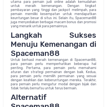
utama para pemain judi online adalah kemudahan
untuk meraih kemenangan. Dengan tingkat
pembayaran yang tinggi dan jackpot melimpah, para
pemain memiliki kesempatan untuk mendapatkan
keuntungan besar di situs ini. Selain itu, Spaceman88
juga menyediakan berbagai macam bonus dan promosi
yang menarik untuk para pemainnya.
Langkah Sukses
Menuju Kemenangan di
Spaceman88
Untuk berhasil meraih kemenangan di Spaceman88,
para pemain perlu memperhatikan beberapa hal
penting. Pertama, para pemain perlu memahami
aturan dan strategi permainan dengan baik. Kedua,
para pemain perlu memilih permainan yang sesuai
dengan keahlian dan keberuntungan mereka. Terakhir,
para pemain perlu mengatur modal dengan bijak dan
tidak terlalu bernafsu untuk terus bermain.
Alternatif
Spaceman88