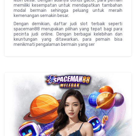
lebih besar. Dengan adanya bonus gacor, para pemain
memiliki kesempatan untuk mendapatkan tambahan
modal bermain sehingga peluang untuk meraih
kemenangan semakin besar.
Dengan demikian, daftar judi slot terbaik seperti
spaceman88 merupakan pilihan yang tepat bagi para
pecinta judi online. Dengan berbagai kelebihan dan
keuntungan yang ditawarkan, para pemain bisa
menikmati pengalaman bermain yang ser