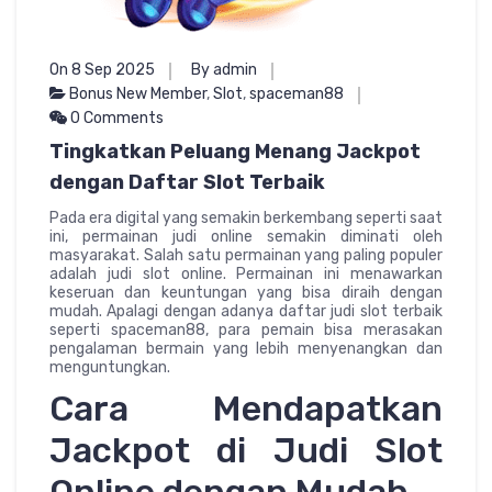
On 8 Sep 2025
By admin
Bonus New Member
,
Slot
,
spaceman88
0 Comments
Tingkatkan Peluang Menang Jackpot
dengan Daftar Slot Terbaik
Pada era digital yang semakin berkembang seperti saat
ini, permainan judi online semakin diminati oleh
masyarakat. Salah satu permainan yang paling populer
adalah judi slot online. Permainan ini menawarkan
keseruan dan keuntungan yang bisa diraih dengan
mudah. Apalagi dengan adanya daftar judi slot terbaik
seperti spaceman88, para pemain bisa merasakan
pengalaman bermain yang lebih menyenangkan dan
menguntungkan.
Cara Mendapatkan
Jackpot di Judi Slot