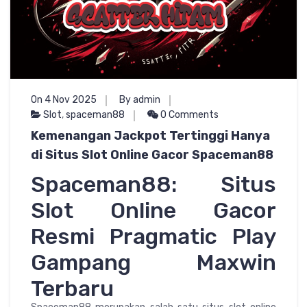
On 4 Nov 2025
By admin
Slot
,
spaceman88
0 Comments
Kemenangan Jackpot Tertinggi Hanya
di Situs Slot Online Gacor Spaceman88
Spaceman88: Situs
Slot Online Gacor
Resmi Pragmatic Play
Gampang Maxwin
Terbaru