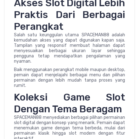
Akses Slot Digital Lebih
Praktis Dari Berbagai
Perangkat
Salah satu keunggulan utama SPACEMAN88 adalah
kemudahan akses yang dapat digunakan kapan saja.
Tampilan yang responsif membuat halaman dapat
menyesuaikan berbagai ukuran layar sehingga
pengguna tetap mendapatkan pengalaman yang
nyaman.
Baik menggunakan perangkat mobile maupun desktop,
pemain dapat menjelajahi berbagai menu dan pilihan
permainan dengan lebih mudah tanpa proses yang
rumit.
Koleksi Game Slot
Dengan Tema Beragam
SPACEMAN88 menyediakan berbagai pilihan permainan
slot digital dengan konsep yang menarik. Pemain dapat
menemukan game dengan tema berbeda, mulai dari
permainan klasik hingga slot modern dengan fitur
interaktif.