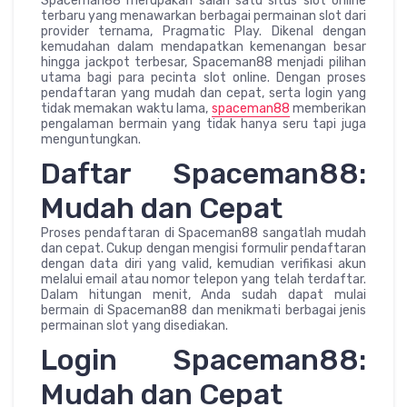
Spaceman88 merupakan salah satu situs slot online
terbaru yang menawarkan berbagai permainan slot dari
provider ternama, Pragmatic Play. Dikenal dengan
kemudahan dalam mendapatkan kemenangan besar
hingga jackpot terbesar, Spaceman88 menjadi pilihan
utama bagi para pecinta slot online. Dengan proses
pendaftaran yang mudah dan cepat, serta login yang
tidak memakan waktu lama,
spaceman88
memberikan
pengalaman bermain yang tidak hanya seru tapi juga
menguntungkan.
Daftar Spaceman88:
Mudah dan Cepat
Proses pendaftaran di Spaceman88 sangatlah mudah
dan cepat. Cukup dengan mengisi formulir pendaftaran
dengan data diri yang valid, kemudian verifikasi akun
melalui email atau nomor telepon yang telah terdaftar.
Dalam hitungan menit, Anda sudah dapat mulai
bermain di Spaceman88 dan menikmati berbagai jenis
permainan slot yang disediakan.
Login Spaceman88:
Mudah dan Cepat